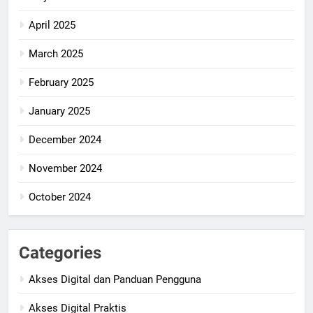
April 2025
March 2025
February 2025
January 2025
December 2024
November 2024
October 2024
Categories
Akses Digital dan Panduan Pengguna
Akses Digital Praktis