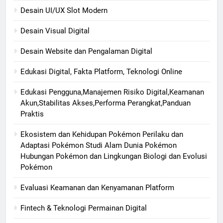
Desain UI/UX Slot Modern
Desain Visual Digital
Desain Website dan Pengalaman Digital
Edukasi Digital, Fakta Platform, Teknologi Online
Edukasi Pengguna,Manajemen Risiko Digital,Keamanan
Akun,Stabilitas Akses,Performa Perangkat,Panduan
Praktis
Ekosistem dan Kehidupan Pokémon Perilaku dan
Adaptasi Pokémon Studi Alam Dunia Pokémon
Hubungan Pokémon dan Lingkungan Biologi dan Evolusi
Pokémon
Evaluasi Keamanan dan Kenyamanan Platform
Fintech & Teknologi Permainan Digital