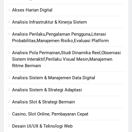
Akses Harian Digital
Analisis Infrastruktur & Kinerja Sistem
Analisis Perilaku,Pengalaman Pengguna,Literasi
Probabilitas,Manajemen Risiko,Evaluasi Platform
Analisis Pola Permainan,Studi Dinamika Reel,Observasi
Sistem Interaktif,Perilaku Visual Mesin,Manajemen
Ritme Bermain
Analisis Sistem & Manajemen Data Digital
Analisis Sistem & Strategi Adaptasi
Analisis Slot & Strategi Bermain
Casino, Slot Online, Pembayaran Cepat
Desain UI/UX & Teknologi Web