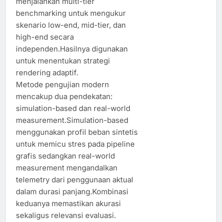
menjalankan multi-tier
benchmarking untuk mengukur
skenario low-end, mid-tier, dan
high-end secara
independen.Hasilnya digunakan
untuk menentukan strategi
rendering adaptif.
Metode pengujian modern
mencakup dua pendekatan:
simulation-based dan real-world
measurement.Simulation-based
menggunakan profil beban sintetis
untuk memicu stres pada pipeline
grafis sedangkan real-world
measurement mengandalkan
telemetry dari penggunaan aktual
dalam durasi panjang.Kombinasi
keduanya memastikan akurasi
sekaligus relevansi evaluasi.