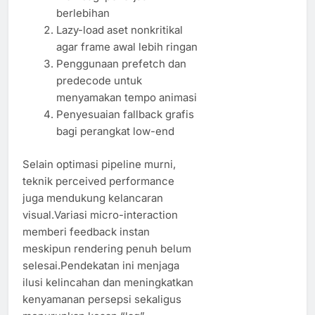
berlebihan
Lazy-load aset nonkritikal
agar frame awal lebih ringan
Penggunaan prefetch dan
predecode untuk
menyamakan tempo animasi
Penyesuaian fallback grafis
bagi perangkat low-end
Selain optimasi pipeline murni,
teknik perceived performance
juga mendukung kelancaran
visual.Variasi micro-interaction
memberi feedback instan
meskipun rendering penuh belum
selesai.Pendekatan ini menjaga
ilusi kelincahan dan meningkatkan
kenyamanan persepsi sekaligus