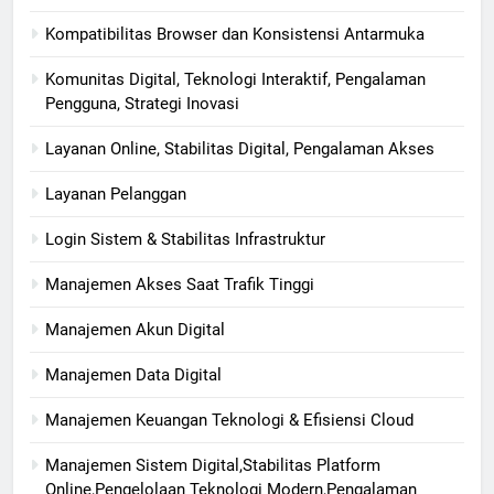
Kompatibilitas Browser dan Konsistensi Antarmuka
Komunitas Digital, Teknologi Interaktif, Pengalaman
Pengguna, Strategi Inovasi
Layanan Online, Stabilitas Digital, Pengalaman Akses
Layanan Pelanggan
Login Sistem & Stabilitas Infrastruktur
Manajemen Akses Saat Trafik Tinggi
Manajemen Akun Digital
Manajemen Data Digital
Manajemen Keuangan Teknologi & Efisiensi Cloud
Manajemen Sistem Digital,Stabilitas Platform
Online,Pengelolaan Teknologi Modern,Pengalaman