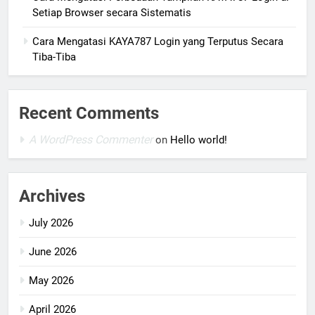
Setiap Browser secara Sistematis
Cara Mengatasi KAYA787 Login yang Terputus Secara
Tiba-Tiba
Recent Comments
A WordPress Commenter
on
Hello world!
Archives
July 2026
June 2026
May 2026
April 2026