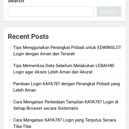
Search
SEARCH
Recent Posts
Tips Menggunakan Perangkat Pribadi untuk EDWINSLOT
Login dengan Aman dan Terarah
Tips Memeriksa Data Sebelum Melakukan LEBAH4D
Login agar Akses Lebih Aman dan Akurat
Panduan Login KAYA787 dengan Perangkat Pribadi yang
Lebih Aman
Cara Mengatasi Perbedaan Tampilan KAYA787 Login di
Setiap Browser secara Sistematis
Cara Mengatasi KAYA787 Login yang Terputus Secara
Tiba-Tiba