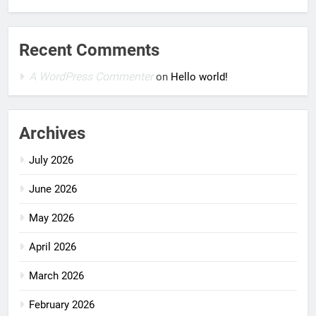
Recent Comments
A WordPress Commenter
on
Hello world!
Archives
July 2026
June 2026
May 2026
April 2026
March 2026
February 2026