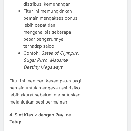
distribusi kemenangan
Fitur ini memungkinkan
pemain mengakses bonus
lebih cepat dan
menganalisis seberapa
besar pengaruhnya
terhadap saldo
Contoh:
Gates of Olympus
,
Sugar Rush
,
Madame
Destiny Megaways
Fitur ini memberi kesempatan bagi
pemain untuk mengevaluasi risiko
lebih akurat sebelum memutuskan
melanjutkan sesi permainan.
4.
Slot Klasik dengan Payline
Tetap