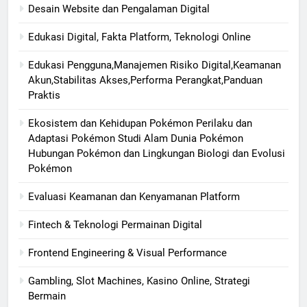
Desain Website dan Pengalaman Digital
Edukasi Digital, Fakta Platform, Teknologi Online
Edukasi Pengguna,Manajemen Risiko Digital,Keamanan
Akun,Stabilitas Akses,Performa Perangkat,Panduan
Praktis
Ekosistem dan Kehidupan Pokémon Perilaku dan
Adaptasi Pokémon Studi Alam Dunia Pokémon
Hubungan Pokémon dan Lingkungan Biologi dan Evolusi
Pokémon
Evaluasi Keamanan dan Kenyamanan Platform
Fintech & Teknologi Permainan Digital
Frontend Engineering & Visual Performance
Gambling, Slot Machines, Kasino Online, Strategi
Bermain