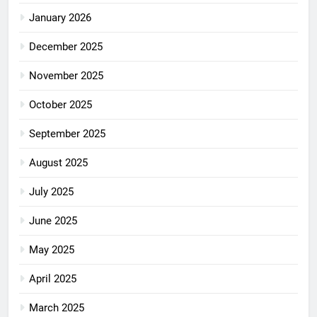
January 2026
December 2025
November 2025
October 2025
September 2025
August 2025
July 2025
June 2025
May 2025
April 2025
March 2025