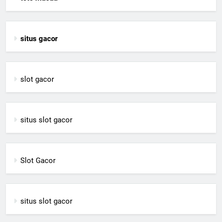
situs gacor
slot gacor
situs slot gacor
Slot Gacor
situs slot gacor