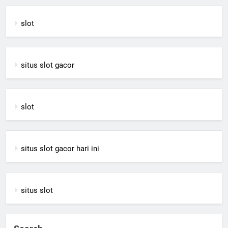
slot
situs slot gacor
slot
situs slot gacor hari ini
situs slot