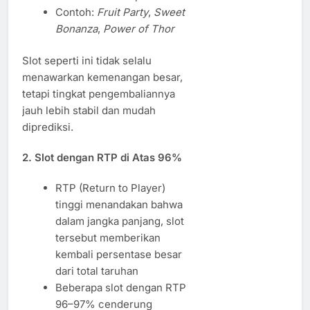
Contoh:
Fruit Party
,
Sweet
Bonanza
,
Power of Thor
Slot seperti ini tidak selalu
menawarkan kemenangan besar,
tetapi tingkat pengembaliannya
jauh lebih stabil dan mudah
diprediksi.
2.
Slot dengan RTP di Atas 96%
RTP (Return to Player)
tinggi menandakan bahwa
dalam jangka panjang, slot
tersebut memberikan
kembali persentase besar
dari total taruhan
Beberapa slot dengan RTP
96–97% cenderung