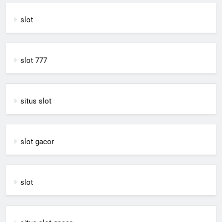
slot
slot 777
situs slot
slot gacor
slot