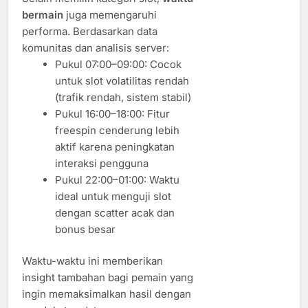
bermain
juga memengaruhi
performa. Berdasarkan data
komunitas dan analisis server:
Pukul 07:00–09:00: Cocok
untuk slot volatilitas rendah
(trafik rendah, sistem stabil)
Pukul 16:00–18:00: Fitur
freespin cenderung lebih
aktif karena peningkatan
interaksi pengguna
Pukul 22:00–01:00: Waktu
ideal untuk menguji slot
dengan scatter acak dan
bonus besar
Waktu-waktu ini memberikan
insight tambahan bagi pemain yang
ingin memaksimalkan hasil dengan