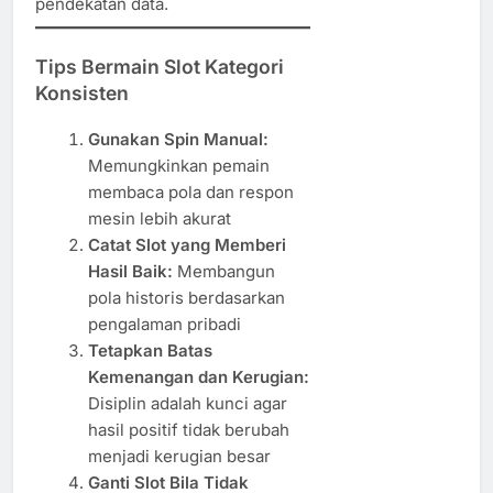
pendekatan data.
Tips Bermain Slot Kategori
Konsisten
Gunakan Spin Manual:
Memungkinkan pemain
membaca pola dan respon
mesin lebih akurat
Catat Slot yang Memberi
Hasil Baik:
Membangun
pola historis berdasarkan
pengalaman pribadi
Tetapkan Batas
Kemenangan dan Kerugian:
Disiplin adalah kunci agar
hasil positif tidak berubah
menjadi kerugian besar
Ganti Slot Bila Tidak