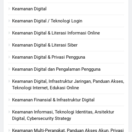
Keamanan Digital
Keamanan Digital / Teknologi Login
Keamanan Digital & Literasi Informasi Online
Keamanan Digital & Literasi Siber
Keamanan Digital & Privasi Pengguna
Keamanan Digital dan Pengalaman Pengguna
Keamanan Digital, Infrastruktur Jaringan, Panduan Akses,
Teknologi Internet, Edukasi Online
Keamanan Finansial & Infrastruktur Digital
Keamanan Informasi, Teknologi Identitas, Arsitektur
Digital, Cybersecurity Strategy
Keamanan Multi-Perangkat, Panduan Akses Akun, Privasi