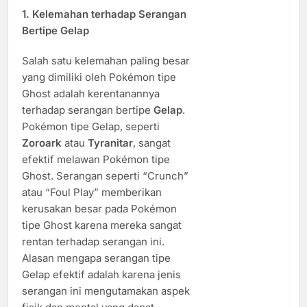
1.
Kelemahan terhadap Serangan
Bertipe Gelap
Salah satu kelemahan paling besar
yang dimiliki oleh Pokémon tipe
Ghost adalah kerentanannya
terhadap serangan bertipe
Gelap
.
Pokémon tipe Gelap, seperti
Zoroark
atau
Tyranitar
, sangat
efektif melawan Pokémon tipe
Ghost. Serangan seperti “Crunch”
atau “Foul Play” memberikan
kerusakan besar pada Pokémon
tipe Ghost karena mereka sangat
rentan terhadap serangan ini.
Alasan mengapa serangan tipe
Gelap efektif adalah karena jenis
serangan ini mengutamakan aspek