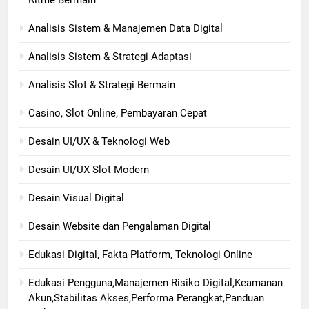
Analisis Sistem & Manajemen Data Digital
Analisis Sistem & Strategi Adaptasi
Analisis Slot & Strategi Bermain
Casino, Slot Online, Pembayaran Cepat
Desain UI/UX & Teknologi Web
Desain UI/UX Slot Modern
Desain Visual Digital
Desain Website dan Pengalaman Digital
Edukasi Digital, Fakta Platform, Teknologi Online
Edukasi Pengguna,Manajemen Risiko Digital,Keamanan
Akun,Stabilitas Akses,Performa Perangkat,Panduan