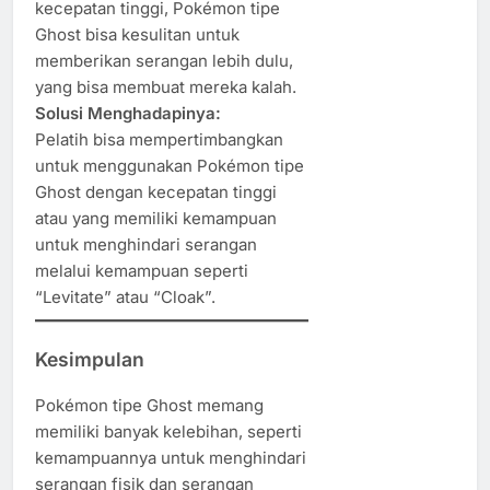
kecepatan tinggi, Pokémon tipe
Ghost bisa kesulitan untuk
memberikan serangan lebih dulu,
yang bisa membuat mereka kalah.
Solusi Menghadapinya:
Pelatih bisa mempertimbangkan
untuk menggunakan Pokémon tipe
Ghost dengan kecepatan tinggi
atau yang memiliki kemampuan
untuk menghindari serangan
melalui kemampuan seperti
“Levitate” atau “Cloak”.
Kesimpulan
Pokémon tipe Ghost memang
memiliki banyak kelebihan, seperti
kemampuannya untuk menghindari
serangan fisik dan serangan