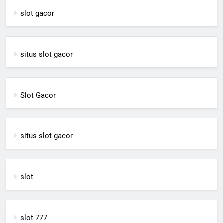
slot gacor
situs slot gacor
Slot Gacor
situs slot gacor
slot
slot 777