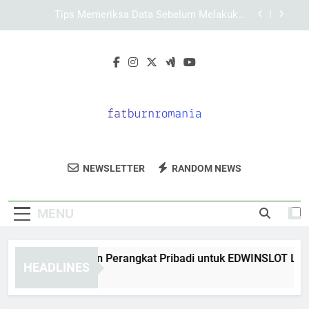
Skip
Akurat
Panduan Login KAYA787 dengan Perangkat
to
Pribadi yang Lebih Aman
content
Cara Mengatasi Perbedaan Tampilan KAYA787
Login di Setiap Browser secara Sistematis
Tips Menggunakan Perangkat Pribadi untuk
EDWINSLOT Login dengan Aman dan Terarah
Tips Memeriksa Data Sebelum Melakukan
LEBAH4D Login agar Akses Lebih Aman dan
Akurat
Panduan Login KAYA787 dengan Perangkat
Pribadi yang Lebih Aman
Fat Burn
Temukan Program Penurunan Berat Badan
Cara Mengatasi Perbedaan Tampilan KAYA787
NEWSLETTER
RANDOM NEWS
Romania
Login di Setiap Browser secara Sistematis
Yang Efektif Di Fat Burn Romania.
MENU
ps Menggunakan Perangkat Pribadi untuk EDWINSLOT Login 
HEADLINES
Weeks Ago