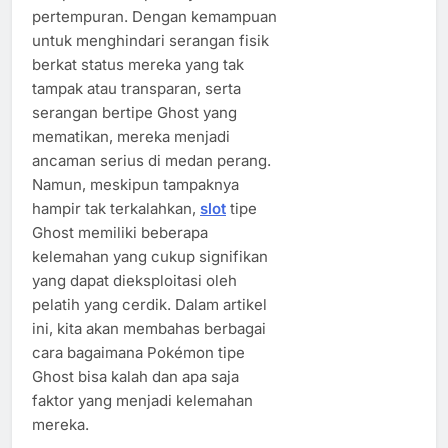
pertempuran. Dengan kemampuan
untuk menghindari serangan fisik
berkat status mereka yang tak
tampak atau transparan, serta
serangan bertipe Ghost yang
mematikan, mereka menjadi
ancaman serius di medan perang.
Namun, meskipun tampaknya
hampir tak terkalahkan,
slot
tipe
Ghost memiliki beberapa
kelemahan yang cukup signifikan
yang dapat dieksploitasi oleh
pelatih yang cerdik. Dalam artikel
ini, kita akan membahas berbagai
cara bagaimana Pokémon tipe
Ghost bisa kalah dan apa saja
faktor yang menjadi kelemahan
mereka.