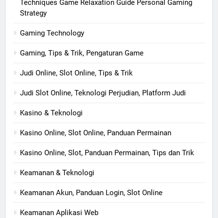
Techniques Game Relaxation Guide Personal Gaming
Strategy
Gaming Technology
Gaming, Tips & Trik, Pengaturan Game
Judi Online, Slot Online, Tips & Trik
Judi Slot Online, Teknologi Perjudian, Platform Judi
Kasino & Teknologi
Kasino Online, Slot Online, Panduan Permainan
Kasino Online, Slot, Panduan Permainan, Tips dan Trik
Keamanan & Teknologi
Keamanan Akun, Panduan Login, Slot Online
Keamanan Aplikasi Web