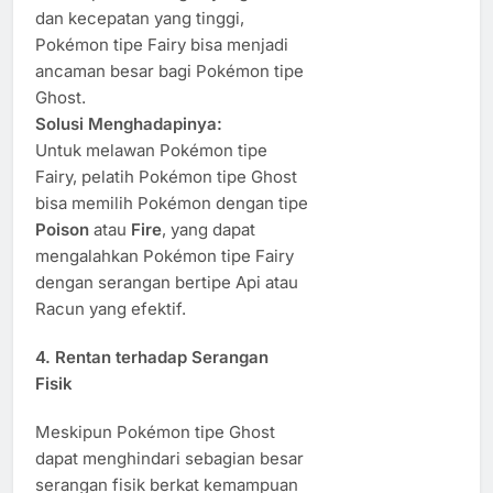
dan kecepatan yang tinggi,
Pokémon tipe Fairy bisa menjadi
ancaman besar bagi Pokémon tipe
Ghost.
Solusi Menghadapinya:
Untuk melawan Pokémon tipe
Fairy, pelatih Pokémon tipe Ghost
bisa memilih Pokémon dengan tipe
Poison
atau
Fire
, yang dapat
mengalahkan Pokémon tipe Fairy
dengan serangan bertipe Api atau
Racun yang efektif.
4.
Rentan terhadap Serangan
Fisik
Meskipun Pokémon tipe Ghost
dapat menghindari sebagian besar
serangan fisik berkat kemampuan