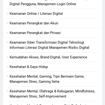
Digital Pengguna, Manajemen Login Online
Keamanan Online / Literasi Digital
Keamanan Perangkat dan Akun
Keamanan Perangkat dan Privasi
Keamanan Siber Transformasi Digital Teknologi
Informasi Literasi Digital Manajemen Risiko Digital
Kemudahan Akses, Brand Digital, User Experience
Kesehatan & Gaya Hidup
Kesehatan Mental, Gaming, Tips Bermain Game,
Manajemen Stres, Gaming Seha
Kesehatan Mental, Olahraga & Kebugaran, Mindfulness,
Manajemen Stres, Self-Improvement