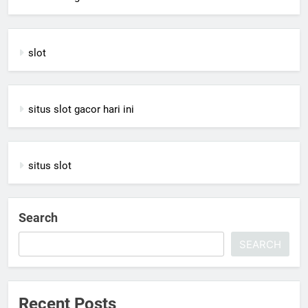
slot
situs slot gacor hari ini
situs slot
Search
SEARCH
Recent Posts