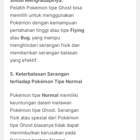
Solusi Menghadapinya:
Pelatih Pokémon tipe Ghost bisa
memilih untuk menggunakan
Pokémon dengan kemampuan
pertahanan tinggi atau tipe
Flying
atau
Bug
, yang mampu
menghindari serangan fisik dan
memberikan serangan balasan
yang efektif.
5.
Keterbatasan Serangan
terhadap Pokémon Tipe Normal
Pokémon tipe
Normal
memiliki
keuntungan dalam melawan
Pokémon tipe Ghost. Serangan
fisik atau spesial dari Pokémon
tipe Ghost biasanya tidak dapat
menimbulkan kerusakan pada