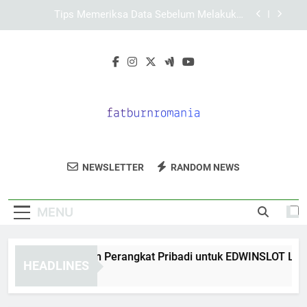
Skip
Akurat
Panduan Login KAYA787 dengan Perangkat
to
Pribadi yang Lebih Aman
content
Cara Mengatasi Perbedaan Tampilan KAYA787
Login di Setiap Browser secara Sistematis
Tips Menggunakan Perangkat Pribadi untuk
EDWINSLOT Login dengan Aman dan Terarah
Tips Memeriksa Data Sebelum Melakukan
LEBAH4D Login agar Akses Lebih Aman dan
Akurat
Panduan Login KAYA787 dengan Perangkat
Pribadi yang Lebih Aman
Fat Burn
Temukan Program Penurunan Berat Badan
Cara Mengatasi Perbedaan Tampilan KAYA787
NEWSLETTER
RANDOM NEWS
Romania
Login di Setiap Browser secara Sistematis
Yang Efektif Di Fat Burn Romania.
MENU
ps Menggunakan Perangkat Pribadi untuk EDWINSLOT Login 
HEADLINES
eeks Ago