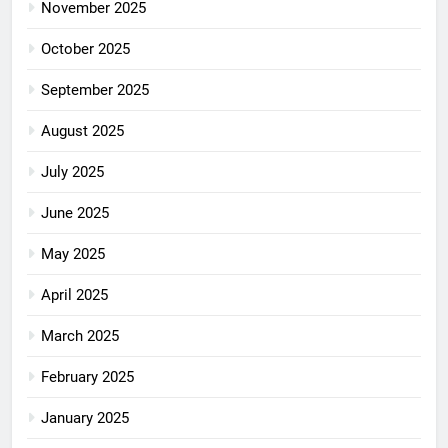
November 2025
October 2025
September 2025
August 2025
July 2025
June 2025
May 2025
April 2025
March 2025
February 2025
January 2025