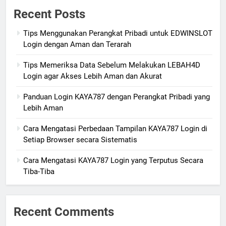
Recent Posts
Tips Menggunakan Perangkat Pribadi untuk EDWINSLOT
Login dengan Aman dan Terarah
Tips Memeriksa Data Sebelum Melakukan LEBAH4D
Login agar Akses Lebih Aman dan Akurat
Panduan Login KAYA787 dengan Perangkat Pribadi yang
Lebih Aman
Cara Mengatasi Perbedaan Tampilan KAYA787 Login di
Setiap Browser secara Sistematis
Cara Mengatasi KAYA787 Login yang Terputus Secara
Tiba-Tiba
Recent Comments