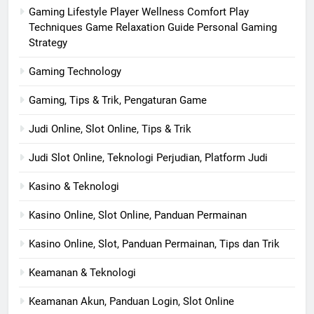
Gaming Lifestyle Player Wellness Comfort Play
Techniques Game Relaxation Guide Personal Gaming
Strategy
Gaming Technology
Gaming, Tips & Trik, Pengaturan Game
Judi Online, Slot Online, Tips & Trik
Judi Slot Online, Teknologi Perjudian, Platform Judi
Kasino & Teknologi
Kasino Online, Slot Online, Panduan Permainan
Kasino Online, Slot, Panduan Permainan, Tips dan Trik
Keamanan & Teknologi
Keamanan Akun, Panduan Login, Slot Online