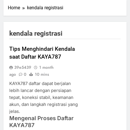
Home
kendala registrasi
kendala registrasi
Tips Menghindari Kendala
saat Daftar KAYA787
39e5439
1 month
ago
0
10 mins
KAYA787 daftar dapat berjalan
lebih lancar dengan persiapan
tepat, koneksi stabil, keamanan
akun, dan langkah registrasi yang
jelas.
Mengenal Proses Daftar
KAYA787