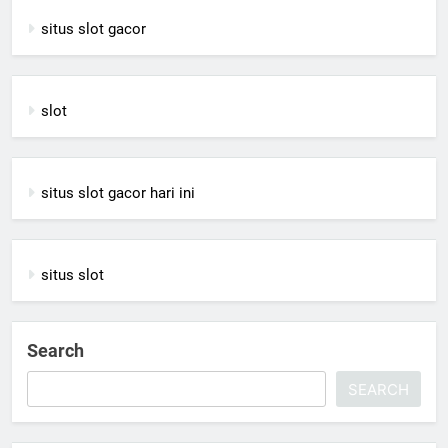
situs slot gacor
slot
situs slot gacor hari ini
situs slot
Search
SEARCH