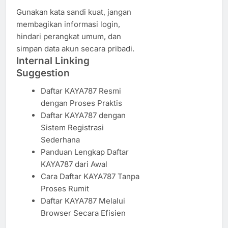
Gunakan kata sandi kuat, jangan
membagikan informasi login,
hindari perangkat umum, dan
simpan data akun secara pribadi.
Internal Linking
Suggestion
Daftar KAYA787 Resmi
dengan Proses Praktis
Daftar KAYA787 dengan
Sistem Registrasi
Sederhana
Panduan Lengkap Daftar
KAYA787 dari Awal
Cara Daftar KAYA787 Tanpa
Proses Rumit
Daftar KAYA787 Melalui
Browser Secara Efisien