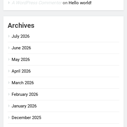
A WordPress Commenter
on
Hello world!
Archives
July 2026
June 2026
May 2026
April 2026
March 2026
February 2026
January 2026
December 2025