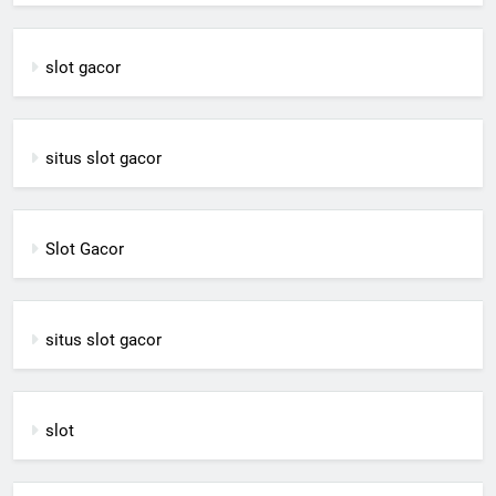
slot gacor
situs slot gacor
Slot Gacor
situs slot gacor
slot