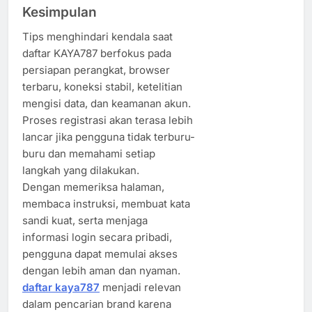
Kesimpulan
Tips menghindari kendala saat
daftar KAYA787 berfokus pada
persiapan perangkat, browser
terbaru, koneksi stabil, ketelitian
mengisi data, dan keamanan akun.
Proses registrasi akan terasa lebih
lancar jika pengguna tidak terburu-
buru dan memahami setiap
langkah yang dilakukan.
Dengan memeriksa halaman,
membaca instruksi, membuat kata
sandi kuat, serta menjaga
informasi login secara pribadi,
pengguna dapat memulai akses
dengan lebih aman dan nyaman.
daftar kaya787
menjadi relevan
dalam pencarian brand karena