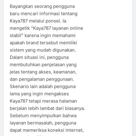
Bayangkan seorang pengguna
baru mencari informasi tentang
Kaya787 melalui ponsel. Ia
mengetik “Kaya787 layanan online
stabil” karena ingin memahami
apakah brand tersebut memiliki
sistem yang mudah digunakan.
Dalam situasi ini, pengguna
membutuhkan penjelasan yang
jelas tentang akses, keamanan,
dan pengalaman penggunaan.
Skenario lain adalah pengguna
lama yang ingin mengakses
Kaya787 tetapi merasa halaman
berjalan lebih lambat dari biasanya.
Sebelum menyimpulkan bahwa
layanan bermasalah, pengguna
dapat memeriksa koneksi internet,