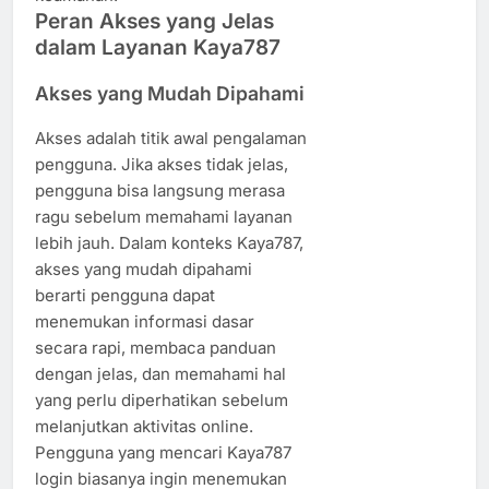
Peran Akses yang Jelas
dalam Layanan Kaya787
Akses yang Mudah Dipahami
Akses adalah titik awal pengalaman
pengguna. Jika akses tidak jelas,
pengguna bisa langsung merasa
ragu sebelum memahami layanan
lebih jauh. Dalam konteks Kaya787,
akses yang mudah dipahami
berarti pengguna dapat
menemukan informasi dasar
secara rapi, membaca panduan
dengan jelas, dan memahami hal
yang perlu diperhatikan sebelum
melanjutkan aktivitas online.
Pengguna yang mencari Kaya787
login biasanya ingin menemukan