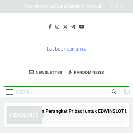
Skip
Akurat
Panduan Login KAYA787 dengan Perangkat
to
Pribadi yang Lebih Aman
content
Cara Mengatasi Perbedaan Tampilan KAYA787
Login di Setiap Browser secara Sistematis
Tips Menggunakan Perangkat Pribadi untuk
EDWINSLOT Login dengan Aman dan Terarah
Tips Memeriksa Data Sebelum Melakukan
LEBAH4D Login agar Akses Lebih Aman dan
Akurat
Panduan Login KAYA787 dengan Perangkat
Pribadi yang Lebih Aman
Fat Burn
Temukan Program Penurunan Berat Badan
Cara Mengatasi Perbedaan Tampilan KAYA787
NEWSLETTER
RANDOM NEWS
Romania
Login di Setiap Browser secara Sistematis
Yang Efektif Di Fat Burn Romania.
MENU
ps Menggunakan Perangkat Pribadi untuk EDWINSLOT Login 
HEADLINES
eeks Ago