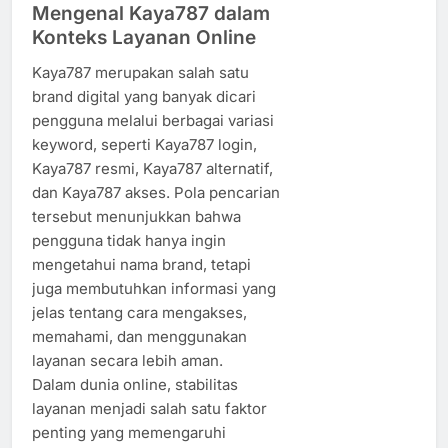
Mengenal Kaya787 dalam
Konteks Layanan Online
Kaya787 merupakan salah satu
brand digital yang banyak dicari
pengguna melalui berbagai variasi
keyword, seperti Kaya787 login,
Kaya787 resmi, Kaya787 alternatif,
dan Kaya787 akses. Pola pencarian
tersebut menunjukkan bahwa
pengguna tidak hanya ingin
mengetahui nama brand, tetapi
juga membutuhkan informasi yang
jelas tentang cara mengakses,
memahami, dan menggunakan
layanan secara lebih aman.
Dalam dunia online, stabilitas
layanan menjadi salah satu faktor
penting yang memengaruhi