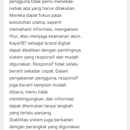
pengguna tidak perlu menebak-
nebak apa yang harus dilakukan.
Mereka dapat fokus pada
kebutuhan utama, seperti
memahami informasi, mengakses
fitur, atau menjaga keamanan akun.
Kaya787 sebagai brand digital
dapat dikaitkan dengan pentingnya
sistem yang responsif dan mudah
digunakan. Responsif tidak selalu
berarti sekadar cepat. Dalam
pengalaman pengguna, responsif
juga berarti tampilan mudah
dibaca, menu tidak
membingungkan, dan informasi
dapat ditemukan tanpa langkah
yang terlalu panjang.
Stabilitas sistem juga berkaitan
dengan perangkat yang digunakan.