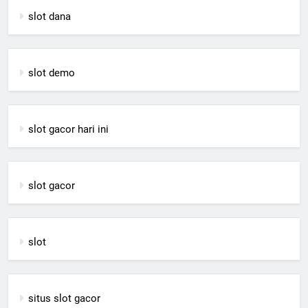
slot dana
slot demo
slot gacor hari ini
slot gacor
slot
situs slot gacor