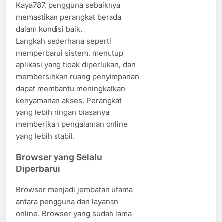
Kaya787, pengguna sebaiknya
memastikan perangkat berada
dalam kondisi baik.
Langkah sederhana seperti
memperbarui sistem, menutup
aplikasi yang tidak diperlukan, dan
membersihkan ruang penyimpanan
dapat membantu meningkatkan
kenyamanan akses. Perangkat
yang lebih ringan biasanya
memberikan pengalaman online
yang lebih stabil.
Browser yang Selalu
Diperbarui
Browser menjadi jembatan utama
antara pengguna dan layanan
online. Browser yang sudah lama