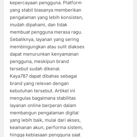
kepercayaan pengguna. Platform
yang stabil biasanya memberikan
pengalaman yang lebih konsisten,
mudah dipahami, dan tidak
membuat pengguna merasa ragu.
Sebaliknya, layanan yang sering
membingungkan atau sulit diakses
dapat menurunkan kenyamanan
pengguna, meskipun brand
tersebut sudah dikenal.
Kaya787 dapat dibahas sebagai
brand yang relevan dengan
kebutuhan tersebut. Artikel ini
mengulas bagaimana stabilitas
layanan online berperan dalam
membangun pengalaman digital
yang lebih baik, mulai dari akses,
keamanan akun, performa sistem,
hingga kebiasaan pengguna saat