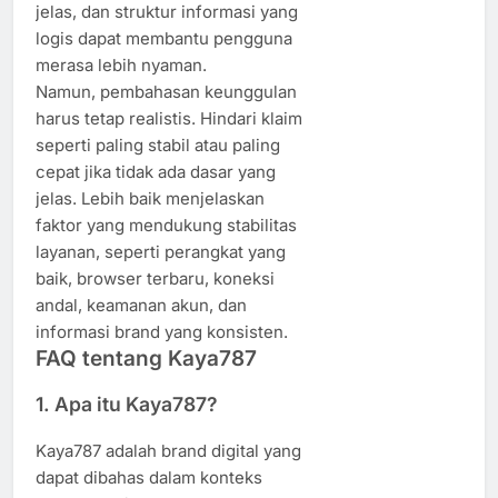
jelas, dan struktur informasi yang
logis dapat membantu pengguna
merasa lebih nyaman.
Namun, pembahasan keunggulan
harus tetap realistis. Hindari klaim
seperti paling stabil atau paling
cepat jika tidak ada dasar yang
jelas. Lebih baik menjelaskan
faktor yang mendukung stabilitas
layanan, seperti perangkat yang
baik, browser terbaru, koneksi
andal, keamanan akun, dan
informasi brand yang konsisten.
FAQ tentang Kaya787
1. Apa itu Kaya787?
Kaya787 adalah brand digital yang
dapat dibahas dalam konteks