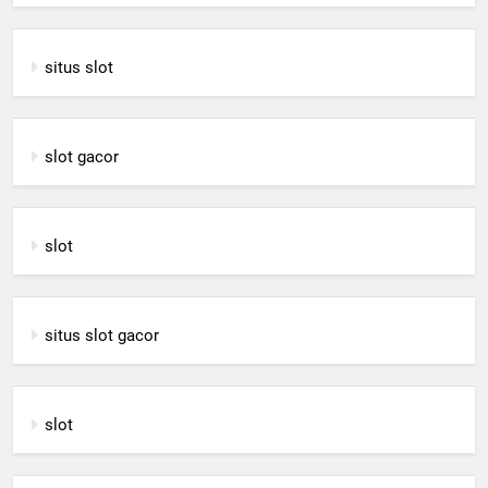
situs slot
slot gacor
slot
situs slot gacor
slot