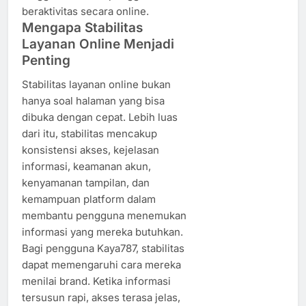
beraktivitas secara online.
Mengapa Stabilitas
Layanan Online Menjadi
Penting
Stabilitas layanan online bukan
hanya soal halaman yang bisa
dibuka dengan cepat. Lebih luas
dari itu, stabilitas mencakup
konsistensi akses, kejelasan
informasi, keamanan akun,
kenyamanan tampilan, dan
kemampuan platform dalam
membantu pengguna menemukan
informasi yang mereka butuhkan.
Bagi pengguna Kaya787, stabilitas
dapat memengaruhi cara mereka
menilai brand. Ketika informasi
tersusun rapi, akses terasa jelas,