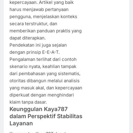
kepercayaan. Artikel yang baik
harus menjawab pertanyaan
pengguna, menjelaskan konteks
secara terstruktur, dan
memberikan panduan praktis yang
dapat diterapkan.
Pendekatan ini juga sejalan
dengan prinsip E-E-A-T.
Pengalaman terlihat dari contoh
skenario nyata, keahlian tampak
dari pembahasan yang sistematis,
otoritas dibangun melalui analisis
yang masuk akal, dan kepercayaan
diperkuat dengan menghindari
klaim tanpa dasar.
Keunggulan Kaya787
dalam Perspektif Stabilitas
Layanan