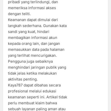
pribadi yang terlindungi, dan
memeriksa informasi akses
dengan teliti.
Keamanan dapat dimulai dari
langkah sederhana. Gunakan kata
sandi yang kuat, hindari
membagikan informasi akun
kepada orang lain, dan jangan
memasukkan data pada halaman
yang terlihat mencurigakan.
Pengguna juga sebaiknya
menghindari jaringan publik yang
tidak jelas ketika melakukan
aktivitas penting.
Kaya787 dapat dibahas secara
profesional melalui edukasi
keamanan seperti ini. Artikel tidak
perlu membuat klaim bahwa
sebuah layanan paling aman atau