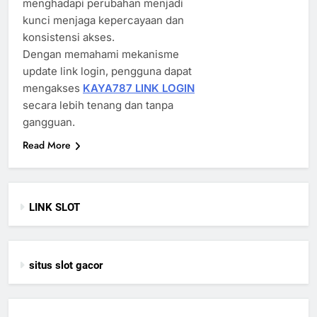
menghadapi perubahan menjadi
kunci menjaga kepercayaan dan
konsistensi akses.
Dengan memahami mekanisme
update link login, pengguna dapat
mengakses
KAYA787 LINK LOGIN
secara lebih tenang dan tanpa
gangguan.
Read More
LINK SLOT
situs slot gacor