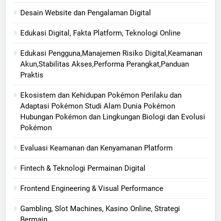
Desain Website dan Pengalaman Digital
Edukasi Digital, Fakta Platform, Teknologi Online
Edukasi Pengguna,Manajemen Risiko Digital,Keamanan
Akun,Stabilitas Akses,Performa Perangkat,Panduan
Praktis
Ekosistem dan Kehidupan Pokémon Perilaku dan
Adaptasi Pokémon Studi Alam Dunia Pokémon
Hubungan Pokémon dan Lingkungan Biologi dan Evolusi
Pokémon
Evaluasi Keamanan dan Kenyamanan Platform
Fintech & Teknologi Permainan Digital
Frontend Engineering & Visual Performance
Gambling, Slot Machines, Kasino Online, Strategi
Bermain