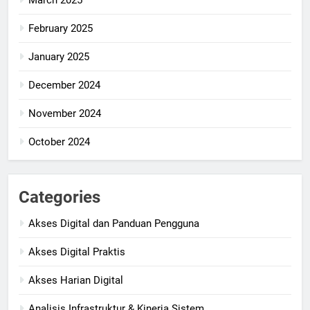
March 2025
February 2025
January 2025
December 2024
November 2024
October 2024
Categories
Akses Digital dan Panduan Pengguna
Akses Digital Praktis
Akses Harian Digital
Analisis Infrastruktur & Kinerja Sistem