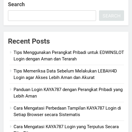
Search
SEARCH
Recent Posts
Tips Menggunakan Perangkat Pribadi untuk EDWINSLOT
Login dengan Aman dan Terarah
Tips Memeriksa Data Sebelum Melakukan LEBAH4D
Login agar Akses Lebih Aman dan Akurat
Panduan Login KAYA787 dengan Perangkat Pribadi yang
Lebih Aman
Cara Mengatasi Perbedaan Tampilan KAYA787 Login di
Setiap Browser secara Sistematis
Cara Mengatasi KAYA787 Login yang Terputus Secara