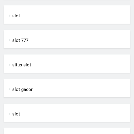
slot
slot 777
situs slot
slot gacor
slot