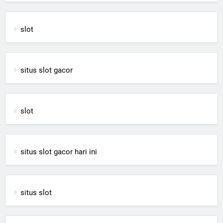
slot
situs slot gacor
slot
situs slot gacor hari ini
situs slot