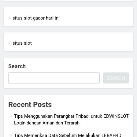
situs slot gacor hari ini
situs slot
Search
SEARCH
Recent Posts
Tips Menggunakan Perangkat Pribadi untuk EDWINSLOT
Login dengan Aman dan Terarah
Tips Memeriksa Data Sebelum Melakukan LEBAH4D