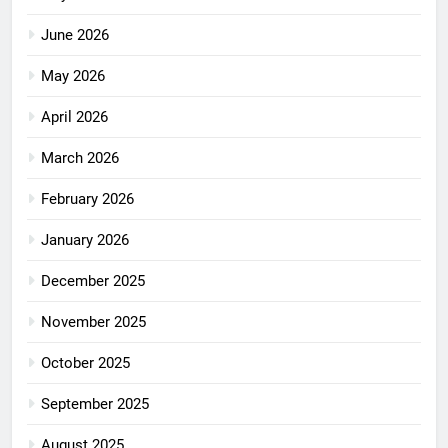
June 2026
May 2026
April 2026
March 2026
February 2026
January 2026
December 2025
November 2025
October 2025
September 2025
August 2025