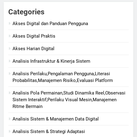
Categories
Akses Digital dan Panduan Pengguna
Akses Digital Praktis
Akses Harian Digital
Analisis Infrastruktur & Kinerja Sistem
Analisis Perilaku,Pengalaman Pengguna,Literasi
Probabilitas,Manajemen Risiko,Evaluasi Platform
Analisis Pola Permainan,Studi Dinamika Reel,Observasi
Sistem Interaktif,Perilaku Visual Mesin,Manajemen
Ritme Bermain
Analisis Sistem & Manajemen Data Digital
Analisis Sistem & Strategi Adaptasi