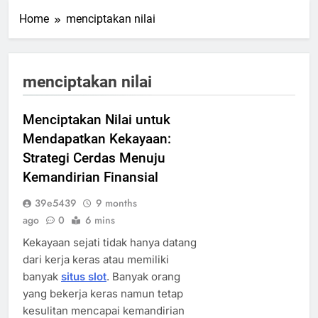
Home
menciptakan nilai
menciptakan nilai
Menciptakan Nilai untuk
Mendapatkan Kekayaan:
Strategi Cerdas Menuju
Kemandirian Finansial
39e5439
9 months
ago
0
6 mins
Kekayaan sejati tidak hanya datang
dari kerja keras atau memiliki
banyak
situs slot
. Banyak orang
yang bekerja keras namun tetap
kesulitan mencapai kemandirian