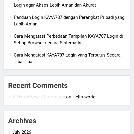
Login agar Akses Lebih Aman dan Akurat
Panduan Login KAYA787 dengan Perangkat Pribadi yang
Lebih Aman
Cara Mengatasi Perbedaan Tampilan KAYA787 Login di
Setiap Browser secara Sistematis
Cara Mengatasi KAYA787 Login yang Terputus Secara
Tiba-Tiba
Recent Comments
A WordPress Commenter
on
Hello world!
Archives
July 2026