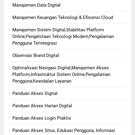
Manajemen Data Digital
Manajemen Keuangan Teknologi & Efisiensi Cloud
Manajemen Sistem Digital,Stabilitas Platform
Online,Pengelolaan Teknologi Modern,Pengalaman
Pengguna Terintegrasi
Observasi Brand Digital
Optimalisasi Navigasi Digital,Manajemen Akses
Platform,Infrastruktur Sistem Online,Pengalaman
Pengguna,Keandalan Layanan
Panduan Akses Digital
Panduan Akses Harian Digital
Panduan Akses Login Praktis
Panduan Akses Situs, Edukasi Pengguna, Informasi