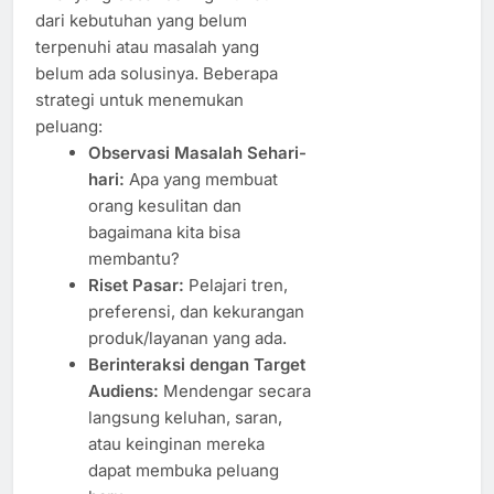
dari kebutuhan yang belum
terpenuhi atau masalah yang
belum ada solusinya. Beberapa
strategi untuk menemukan
peluang:
Observasi Masalah Sehari-
hari:
Apa yang membuat
orang kesulitan dan
bagaimana kita bisa
membantu?
Riset Pasar:
Pelajari tren,
preferensi, dan kekurangan
produk/layanan yang ada.
Berinteraksi dengan Target
Audiens:
Mendengar secara
langsung keluhan, saran,
atau keinginan mereka
dapat membuka peluang