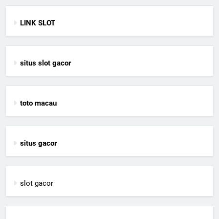
LINK SLOT
situs slot gacor
toto macau
situs gacor
slot gacor