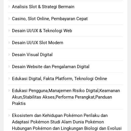
Analisis Slot & Strategi Bermain
Casino, Slot Online, Pembayaran Cepat
Desain UI/UX & Teknologi Web
Desain UI/UX Slot Modern
Desain Visual Digital
Desain Website dan Pengalaman Digital
Edukasi Digital, Fakta Platform, Teknologi Online
Edukasi Pengguna,Manajemen Risiko Digital,Keamanan
Akun,Stabilitas Akses,Performa Perangkat,Panduan
Praktis
Ekosistem dan Kehidupan Pokémon Perilaku dan
Adaptasi Pokémon Studi Alam Dunia Pokémon
Hubungan Pokémon dan Lingkungan Biologi dan Evolusi