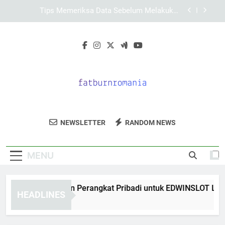
Skip
Akurat
Panduan Login KAYA787 dengan Perangkat
to
Pribadi yang Lebih Aman
content
Cara Mengatasi Perbedaan Tampilan KAYA787
Login di Setiap Browser secara Sistematis
Tips Menggunakan Perangkat Pribadi untuk
EDWINSLOT Login dengan Aman dan Terarah
Tips Memeriksa Data Sebelum Melakukan
LEBAH4D Login agar Akses Lebih Aman dan
Akurat
Panduan Login KAYA787 dengan Perangkat
Pribadi yang Lebih Aman
Fat Burn
Temukan Program Penurunan Berat Badan
Cara Mengatasi Perbedaan Tampilan KAYA787
NEWSLETTER
RANDOM NEWS
Romania
Login di Setiap Browser secara Sistematis
Yang Efektif Di Fat Burn Romania.
MENU
ps Menggunakan Perangkat Pribadi untuk EDWINSLOT Login 
HEADLINES
Weeks Ago