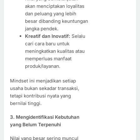
akan menciptakan loyalitas
dan peluang yang lebih
besar dibanding keuntungan
jangka pendek.
Kreatif dan Inovatif:
Selalu
cari cara baru untuk
meningkatkan kualitas atau
memperluas manfaat
produk/layanan.
Mindset ini menjadikan setiap
usaha bukan sekadar transaksi,
tetapi kontribusi nyata yang
bernilai tinggi.
3. Mengidentifikasi Kebutuhan
yang Belum Terpenuhi
Nilai yang besar sering muncul