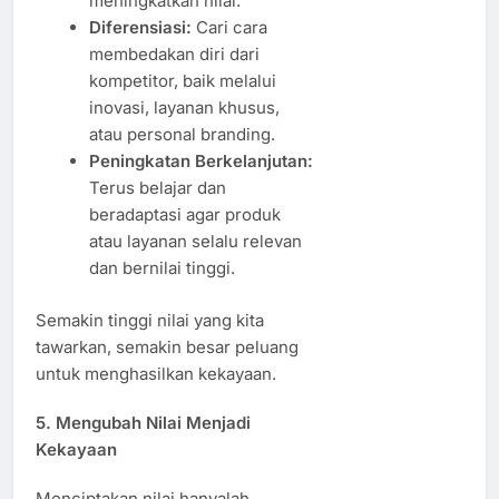
meningkatkan nilai.
Diferensiasi:
Cari cara
membedakan diri dari
kompetitor, baik melalui
inovasi, layanan khusus,
atau personal branding.
Peningkatan Berkelanjutan:
Terus belajar dan
beradaptasi agar produk
atau layanan selalu relevan
dan bernilai tinggi.
Semakin tinggi nilai yang kita
tawarkan, semakin besar peluang
untuk menghasilkan kekayaan.
5. Mengubah Nilai Menjadi
Kekayaan
Menciptakan nilai hanyalah