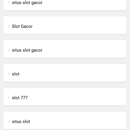
situs slot gacor
Slot Gacor
situs slot gacor
slot
slot 777
situs slot