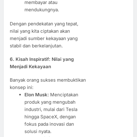
membayar atau
mendukungnya.
Dengan pendekatan yang tepat,
nilai yang kita ciptakan akan
menjadi sumber kekayaan yang
stabil dan berkelanjutan.
6. Kisah Inspiratif: Nilai yang
Menjadi Kekayaan
Banyak orang sukses membuktikan
konsep ini:
Elon Musk:
Menciptakan
produk yang mengubah
industri, mulai dari Tesla
hingga SpaceX, dengan
fokus pada inovasi dan
solusi nyata.