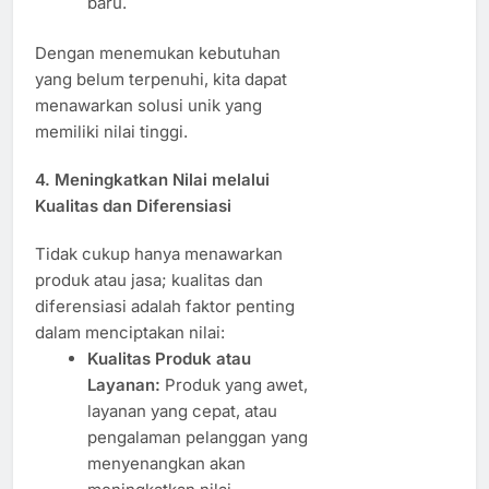
baru.
Dengan menemukan kebutuhan
yang belum terpenuhi, kita dapat
menawarkan solusi unik yang
memiliki nilai tinggi.
4. Meningkatkan Nilai melalui
Kualitas dan Diferensiasi
Tidak cukup hanya menawarkan
produk atau jasa; kualitas dan
diferensiasi adalah faktor penting
dalam menciptakan nilai:
Kualitas Produk atau
Layanan:
Produk yang awet,
layanan yang cepat, atau
pengalaman pelanggan yang
menyenangkan akan