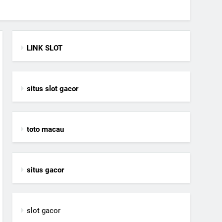
LINK SLOT
situs slot gacor
toto macau
situs gacor
slot gacor