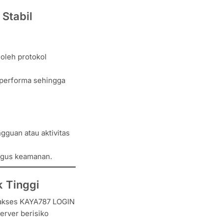
Stabil
 oleh protokol
 performa sehingga
gguan atau aktivitas
ligus keamanan.
k Tinggi
gakses KAYA787 LOGIN
erver berisiko