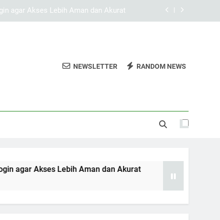
in agar Akses Lebih Aman dan Akurat
an Perangkat Pribadi yang Lebih Aman
 di Setiap Browser secara Sistematis
NEWSLETTER
RANDOM NEWS
NSLOT Login dengan Aman dan Terarah
in agar Akses Lebih Aman dan Akurat
nia.
an Perangkat Pribadi yang Lebih Aman
 di Setiap Browser secara Sistematis
ses Lebih Aman dan Akurat
Panduan Login KAYA787 de
2 Weeks Ago