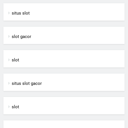
situs slot
slot gacor
slot
situs slot gacor
slot