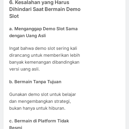
6. Kesalahan yang Harus
Dihindari Saat Bermain Demo
Slot
a. Menganggap Demo Slot Sama
dengan Uang Asli
Ingat bahwa demo slot sering kali
dirancang untuk memberikan lebih
banyak kemenangan dibandingkan
versi uang asli.
b. Bermain Tanpa Tujuan
Gunakan demo slot untuk belajar
dan mengembangkan strategi,
bukan hanya untuk hiburan.
c. Bermain di Platform Tidak
Resmi