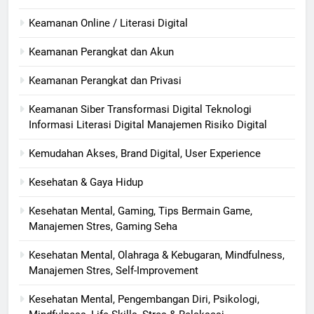
Keamanan Online / Literasi Digital
Keamanan Perangkat dan Akun
Keamanan Perangkat dan Privasi
Keamanan Siber Transformasi Digital Teknologi
Informasi Literasi Digital Manajemen Risiko Digital
Kemudahan Akses, Brand Digital, User Experience
Kesehatan & Gaya Hidup
Kesehatan Mental, Gaming, Tips Bermain Game,
Manajemen Stres, Gaming Seha
Kesehatan Mental, Olahraga & Kebugaran, Mindfulness,
Manajemen Stres, Self-Improvement
Kesehatan Mental, Pengembangan Diri, Psikologi,