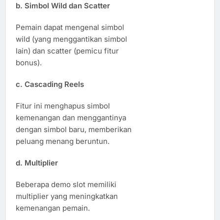
b. Simbol Wild dan Scatter
Pemain dapat mengenal simbol
wild (yang menggantikan simbol
lain) dan scatter (pemicu fitur
bonus).
c. Cascading Reels
Fitur ini menghapus simbol
kemenangan dan menggantinya
dengan simbol baru, memberikan
peluang menang beruntun.
d. Multiplier
Beberapa demo slot memiliki
multiplier yang meningkatkan
kemenangan pemain.