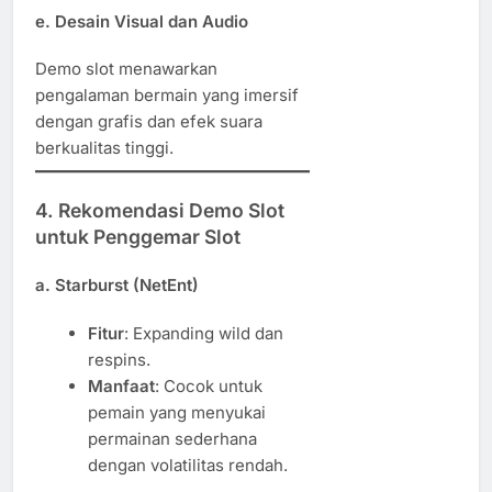
e. Desain Visual dan Audio
Demo slot menawarkan
pengalaman bermain yang imersif
dengan grafis dan efek suara
berkualitas tinggi.
4. Rekomendasi Demo Slot
untuk Penggemar Slot
a. Starburst (NetEnt)
Fitur
: Expanding wild dan
respins.
Manfaat
: Cocok untuk
pemain yang menyukai
permainan sederhana
dengan volatilitas rendah.