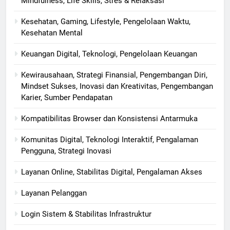
Mindfulness, Life Skills, Stres & Relaksasi
Kesehatan, Gaming, Lifestyle, Pengelolaan Waktu,
Kesehatan Mental
Keuangan Digital, Teknologi, Pengelolaan Keuangan
Kewirausahaan, Strategi Finansial, Pengembangan Diri,
Mindset Sukses, Inovasi dan Kreativitas, Pengembangan
Karier, Sumber Pendapatan
Kompatibilitas Browser dan Konsistensi Antarmuka
Komunitas Digital, Teknologi Interaktif, Pengalaman
Pengguna, Strategi Inovasi
Layanan Online, Stabilitas Digital, Pengalaman Akses
Layanan Pelanggan
Login Sistem & Stabilitas Infrastruktur