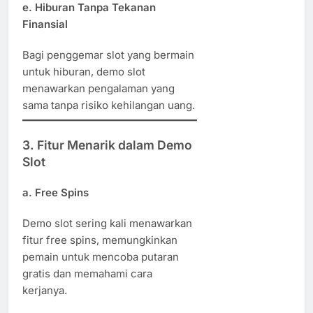
e. Hiburan Tanpa Tekanan
Finansial
Bagi penggemar slot yang bermain
untuk hiburan, demo slot
menawarkan pengalaman yang
sama tanpa risiko kehilangan uang.
3. Fitur Menarik dalam Demo
Slot
a. Free Spins
Demo slot sering kali menawarkan
fitur free spins, memungkinkan
pemain untuk mencoba putaran
gratis dan memahami cara
kerjanya.