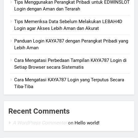
Tips Menggunakan Perangkat Pribadi untuk EDWINSLOT
Login dengan Aman dan Terarah
Tips Memeriksa Data Sebelum Melakukan LEBAH4D
Login agar Akses Lebih Aman dan Akurat
Panduan Login KAYA787 dengan Perangkat Pribadi yang
Lebih Aman
Cara Mengatasi Perbedaan Tampilan KAYA787 Login di
Setiap Browser secara Sistematis
Cara Mengatasi KAYA787 Login yang Terputus Secara
Tiba-Tiba
Recent Comments
A WordPress Commenter
on
Hello world!