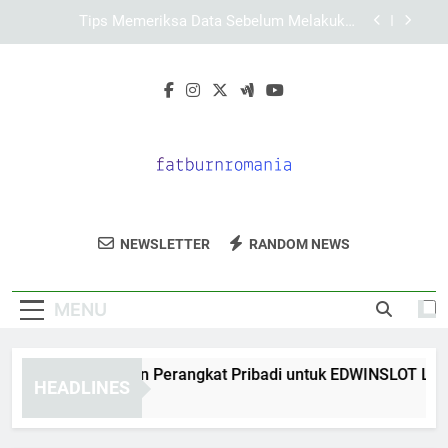
Skip
Akurat
Panduan Login KAYA787 dengan Perangkat
to
Pribadi yang Lebih Aman
content
Cara Mengatasi Perbedaan Tampilan KAYA787
Login di Setiap Browser secara Sistematis
Tips Menggunakan Perangkat Pribadi untuk
EDWINSLOT Login dengan Aman dan Terarah
Tips Memeriksa Data Sebelum Melakukan
LEBAH4D Login agar Akses Lebih Aman dan
Akurat
Panduan Login KAYA787 dengan Perangkat
Pribadi yang Lebih Aman
Fat Burn
Temukan Program Penurunan Berat Badan
Cara Mengatasi Perbedaan Tampilan KAYA787
NEWSLETTER
RANDOM NEWS
Romania
Login di Setiap Browser secara Sistematis
Yang Efektif Di Fat Burn Romania.
MENU
ps Menggunakan Perangkat Pribadi untuk EDWINSLOT Login 
HEADLINES
Weeks Ago