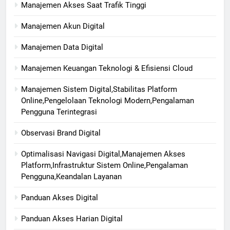
Manajemen Akses Saat Trafik Tinggi
Manajemen Akun Digital
Manajemen Data Digital
Manajemen Keuangan Teknologi & Efisiensi Cloud
Manajemen Sistem Digital,Stabilitas Platform
Online,Pengelolaan Teknologi Modern,Pengalaman
Pengguna Terintegrasi
Observasi Brand Digital
Optimalisasi Navigasi Digital,Manajemen Akses
Platform,Infrastruktur Sistem Online,Pengalaman
Pengguna,Keandalan Layanan
Panduan Akses Digital
Panduan Akses Harian Digital