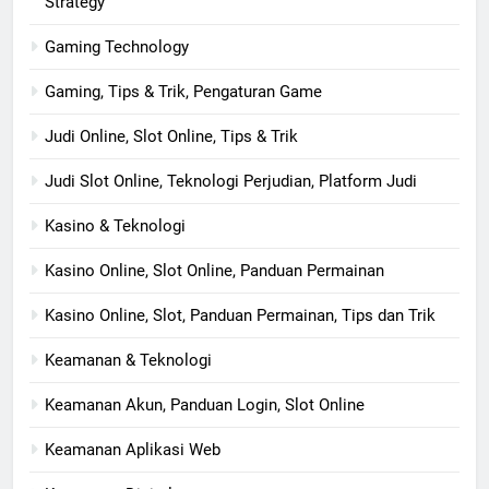
Strategy
Gaming Technology
Gaming, Tips & Trik, Pengaturan Game
Judi Online, Slot Online, Tips & Trik
Judi Slot Online, Teknologi Perjudian, Platform Judi
Kasino & Teknologi
Kasino Online, Slot Online, Panduan Permainan
Kasino Online, Slot, Panduan Permainan, Tips dan Trik
Keamanan & Teknologi
Keamanan Akun, Panduan Login, Slot Online
Keamanan Aplikasi Web