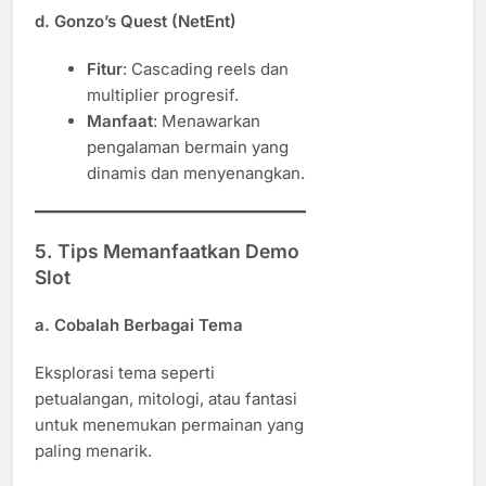
d. Gonzo’s Quest (NetEnt)
Fitur
: Cascading reels dan
multiplier progresif.
Manfaat
: Menawarkan
pengalaman bermain yang
dinamis dan menyenangkan.
5. Tips Memanfaatkan Demo
Slot
a. Cobalah Berbagai Tema
Eksplorasi tema seperti
petualangan, mitologi, atau fantasi
untuk menemukan permainan yang
paling menarik.