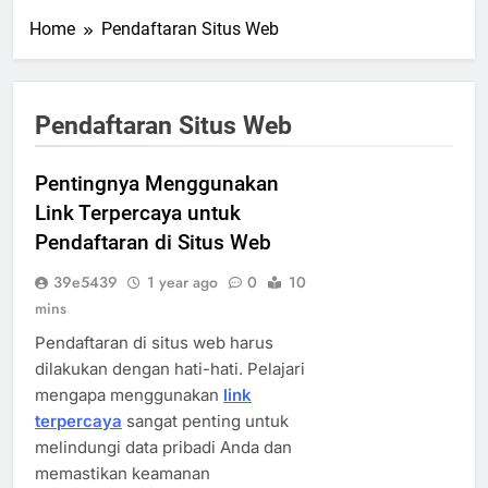
Home
Pendaftaran Situs Web
Pendaftaran Situs Web
Pentingnya Menggunakan
Link Terpercaya untuk
Pendaftaran di Situs Web
39e5439
1 year ago
0
10
mins
Pendaftaran di situs web harus
dilakukan dengan hati-hati. Pelajari
mengapa menggunakan
link
terpercaya
sangat penting untuk
melindungi data pribadi Anda dan
memastikan keamanan