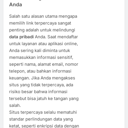
Anda
Salah satu alasan utama mengapa
memilih link terpercaya sangat
penting adalah untuk melindungi
data pribadi
Anda. Saat mendaftar
untuk layanan atau aplikasi online,
Anda sering kali diminta untuk
memasukkan informasi sensitif,
seperti nama, alamat email, nomor
telepon, atau bahkan informasi
keuangan. Jika Anda mengakses
situs yang tidak terpercaya, ada
risiko besar bahwa informasi
tersebut bisa jatuh ke tangan yang
salah.
Situs terpercaya selalu mematuhi
standar perlindungan data yang
ketat, seperti enkripsi data dengan