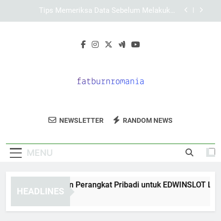
Skip
Akurat
Panduan Login KAYA787 dengan Perangkat
to
Pribadi yang Lebih Aman
content
Cara Mengatasi Perbedaan Tampilan KAYA787
Login di Setiap Browser secara Sistematis
Tips Menggunakan Perangkat Pribadi untuk
EDWINSLOT Login dengan Aman dan Terarah
Tips Memeriksa Data Sebelum Melakukan
LEBAH4D Login agar Akses Lebih Aman dan
Akurat
Panduan Login KAYA787 dengan Perangkat
Pribadi yang Lebih Aman
Fat Burn
Temukan Program Penurunan Berat Badan
Cara Mengatasi Perbedaan Tampilan KAYA787
NEWSLETTER
RANDOM NEWS
Romania
Login di Setiap Browser secara Sistematis
Yang Efektif Di Fat Burn Romania.
MENU
ps Menggunakan Perangkat Pribadi untuk EDWINSLOT Login 
HEADLINES
Weeks Ago