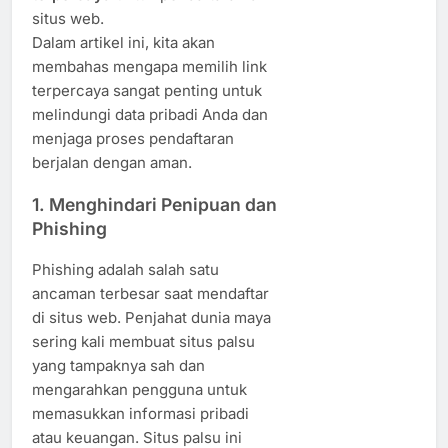
situs web.
Dalam artikel ini, kita akan
membahas mengapa memilih link
terpercaya sangat penting untuk
melindungi data pribadi Anda dan
menjaga proses pendaftaran
berjalan dengan aman.
1.
Menghindari Penipuan dan
Phishing
Phishing adalah salah satu
ancaman terbesar saat mendaftar
di situs web. Penjahat dunia maya
sering kali membuat situs palsu
yang tampaknya sah dan
mengarahkan pengguna untuk
memasukkan informasi pribadi
atau keuangan. Situs palsu ini