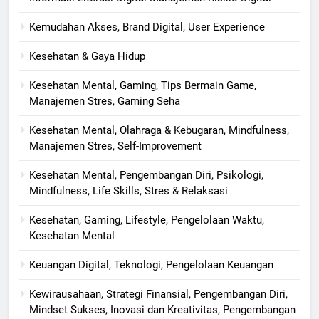
Kemudahan Akses, Brand Digital, User Experience
Kesehatan & Gaya Hidup
Kesehatan Mental, Gaming, Tips Bermain Game,
Manajemen Stres, Gaming Seha
Kesehatan Mental, Olahraga & Kebugaran, Mindfulness,
Manajemen Stres, Self-Improvement
Kesehatan Mental, Pengembangan Diri, Psikologi,
Mindfulness, Life Skills, Stres & Relaksasi
Kesehatan, Gaming, Lifestyle, Pengelolaan Waktu,
Kesehatan Mental
Keuangan Digital, Teknologi, Pengelolaan Keuangan
Kewirausahaan, Strategi Finansial, Pengembangan Diri,
Mindset Sukses, Inovasi dan Kreativitas, Pengembangan