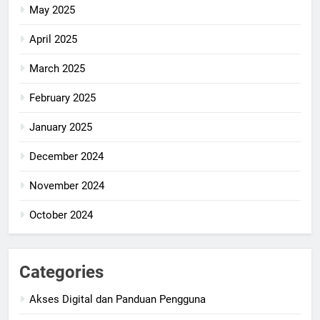
May 2025
April 2025
March 2025
February 2025
January 2025
December 2024
November 2024
October 2024
Categories
Akses Digital dan Panduan Pengguna