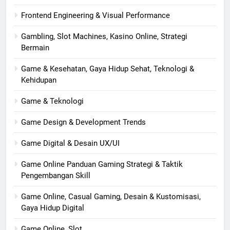
Frontend Engineering & Visual Performance
Gambling, Slot Machines, Kasino Online, Strategi
Bermain
Game & Kesehatan, Gaya Hidup Sehat, Teknologi &
Kehidupan
Game & Teknologi
Game Design & Development Trends
Game Digital & Desain UX/UI
Game Online Panduan Gaming Strategi & Taktik
Pengembangan Skill
Game Online, Casual Gaming, Desain & Kustomisasi,
Gaya Hidup Digital
Game Online, Slot