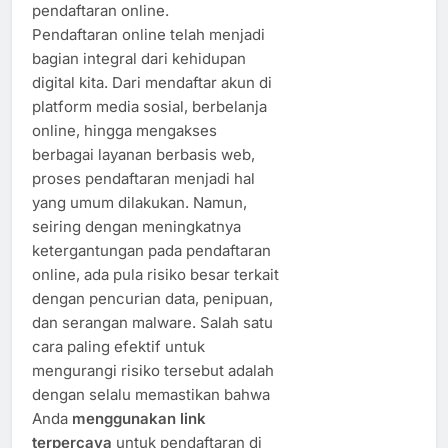
pendaftaran online.
Pendaftaran online telah menjadi
bagian integral dari kehidupan
digital kita. Dari mendaftar akun di
platform media sosial, berbelanja
online, hingga mengakses
berbagai layanan berbasis web,
proses pendaftaran menjadi hal
yang umum dilakukan. Namun,
seiring dengan meningkatnya
ketergantungan pada pendaftaran
online, ada pula risiko besar terkait
dengan pencurian data, penipuan,
dan serangan malware. Salah satu
cara paling efektif untuk
mengurangi risiko tersebut adalah
dengan selalu memastikan bahwa
Anda
menggunakan link
terpercaya
untuk pendaftaran di