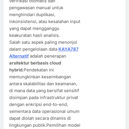
verifikasi otomatis dan
pengawasan manual untuk
menghindari duplikasi,
inkonsistensi, atau kesalahan input
yang dapat mengganggu
keakuratan hasil analisis.
Salah satu aspek paling menonjol
dalam pengelolaan data
KAYA787
Alternatif
adalah penerapan
arsitektur berbasis cloud
hybrid
.Pendekatan ini
memungkinkan keseimbangan
antara skalabilitas dan keamanan,
di mana data yang bersifat sensitif
disimpan pada infrastruktur privat
dengan enkripsi end-to-end,
sementara data operasional umum
dapat diolah secara dinamis di
lingkungan publik.Pemilihan model