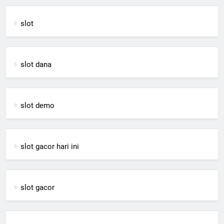
slot
slot dana
slot demo
slot gacor hari ini
slot gacor