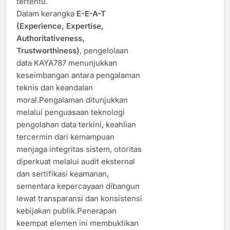
tertentu.
Dalam kerangka
E-E-A-T
(Experience, Expertise,
Authoritativeness,
Trustworthiness)
, pengelolaan
data KAYA787 menunjukkan
keseimbangan antara pengalaman
teknis dan keandalan
moral.Pengalaman ditunjukkan
melalui penguasaan teknologi
pengolahan data terkini, keahlian
tercermin dari kemampuan
menjaga integritas sistem, otoritas
diperkuat melalui audit eksternal
dan sertifikasi keamanan,
sementara kepercayaan dibangun
lewat transparansi dan konsistensi
kebijakan publik.Penerapan
keempat elemen ini membuktikan