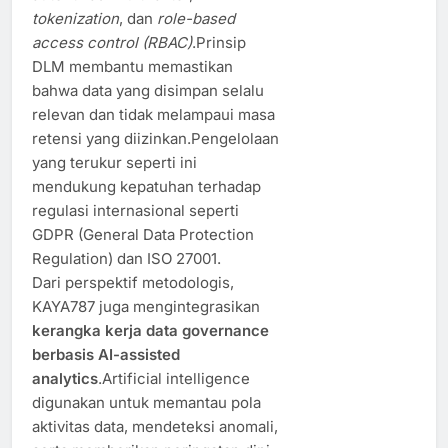
tokenization
, dan
role-based
access control (RBAC)
.Prinsip
DLM membantu memastikan
bahwa data yang disimpan selalu
relevan dan tidak melampaui masa
retensi yang diizinkan.Pengelolaan
yang terukur seperti ini
mendukung kepatuhan terhadap
regulasi internasional seperti
GDPR (General Data Protection
Regulation) dan ISO 27001.
Dari perspektif metodologis,
KAYA787 juga mengintegrasikan
kerangka kerja data governance
berbasis AI-assisted
analytics
.Artificial intelligence
digunakan untuk memantau pola
aktivitas data, mendeteksi anomali,