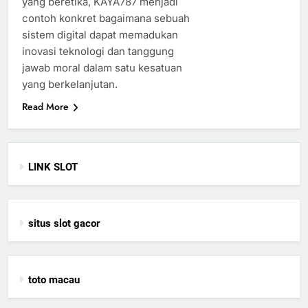
yang beretika, KAYA787 menjadi
contoh konkret bagaimana sebuah
sistem digital dapat memadukan
inovasi teknologi dan tanggung
jawab moral dalam satu kesatuan
yang berkelanjutan.
Read More
LINK SLOT
situs slot gacor
toto macau