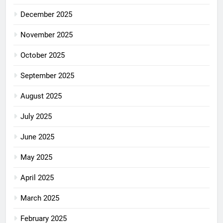
December 2025
November 2025
October 2025
September 2025
August 2025
July 2025
June 2025
May 2025
April 2025
March 2025
February 2025