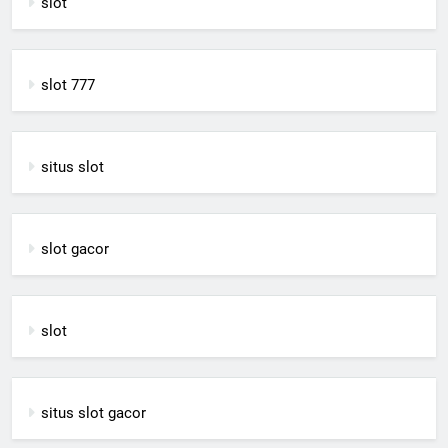
slot
slot 777
situs slot
slot gacor
slot
situs slot gacor