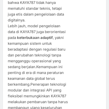
bahwa KAYA787 tidak hanya
mematuhi standar teknis, tetapi
juga etis dalam pengelolaan data
digitalnya.
Lebih jauh, model pengelolaan
data di KAYA787 juga berorientasi
pada
keterbukaan adaptif
, yakni
kemampuan sistem untuk
beradaptasi dengan regulasi baru
dan perubahan teknologi tanpa
mengganggu operasional yang
sedang berjalan.Kemampuan ini
penting di era di mana peraturan
keamanan data global terus
berkembang.Penerapan teknologi
modular dan integrasi API yang
fleksibel memungkinkan KAYA787
melakukan pembaruan tanpa harus
membangun ulang keseluruhan