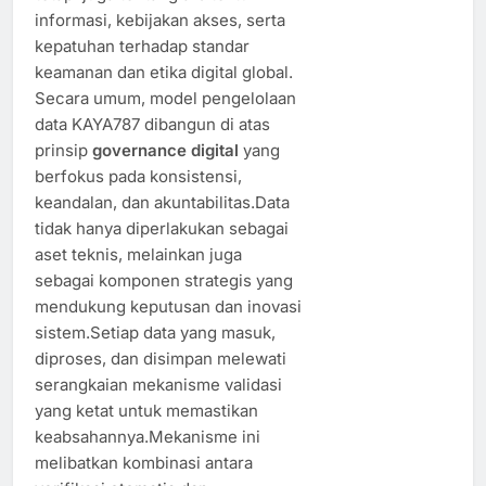
informasi, kebijakan akses, serta
kepatuhan terhadap standar
keamanan dan etika digital global.
Secara umum, model pengelolaan
data KAYA787 dibangun di atas
prinsip
governance digital
yang
berfokus pada konsistensi,
keandalan, dan akuntabilitas.Data
tidak hanya diperlakukan sebagai
aset teknis, melainkan juga
sebagai komponen strategis yang
mendukung keputusan dan inovasi
sistem.Setiap data yang masuk,
diproses, dan disimpan melewati
serangkaian mekanisme validasi
yang ketat untuk memastikan
keabsahannya.Mekanisme ini
melibatkan kombinasi antara