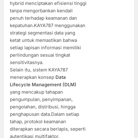
hybrid menciptakan efisiensi tinggi
tanpa mengorbankan kendali
penuh terhadap keamanan dan
kepatuhan.KAYA787 menggunakan
strategi segmentasi data yang
ketat untuk memastikan bahwa
setiap lapisan informasi memiliki
perlindungan sesuai tingkat
sensitivitasnya.
Selain itu, sistem KAYA787
menerapkan konsep
Data
Lifecycle Management (DLM)
yang mencakup tahapan
pengumpulan, penyimpanan,
pengolahan, distribusi, hingga
penghapusan data.Dalam setiap
tahap, protokol keamanan
diterapkan secara berlapis, seperti
autentikasi multifaktor,