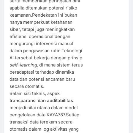
serta memberikan peringatan dini
apabila ditemukan potensi risiko
keamanan.Pendekatan ini bukan
hanya memperkuat ketahanan
siber, tetapi juga meningkatkan
efisiensi operasional dengan
mengurangi intervensi manual
dalam pengawasan rutin.Teknologi
AI tersebut bekerja dengan prinsip
self-learning
, di mana sistem terus
beradaptasi terhadap dinamika
data dan potensi ancaman baru
secara otomatis.
Selain sisi teknis, aspek
transparansi dan auditabilitas
menjadi nilai utama dalam model
pengelolaan data KAYA787.Setiap
transaksi data terekam secara
otomatis dalam log aktivitas yang