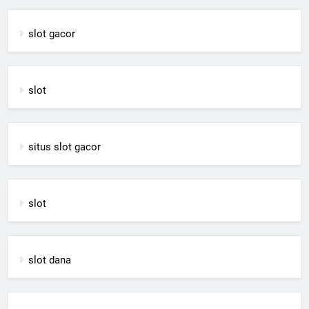
slot gacor
slot
situs slot gacor
slot
slot dana