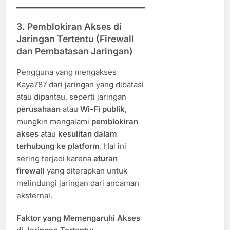
3.
Pemblokiran Akses di
Jaringan Tertentu (Firewall
dan Pembatasan Jaringan)
Pengguna yang mengakses
Kaya787 dari jaringan yang dibatasi
atau dipantau, seperti jaringan
perusahaan
atau
Wi-Fi publik
,
mungkin mengalami
pemblokiran
akses
atau
kesulitan dalam
terhubung ke platform
. Hal ini
sering terjadi karena
aturan
firewall
yang diterapkan untuk
melindungi jaringan dari ancaman
eksternal.
Faktor yang Memengaruhi Akses