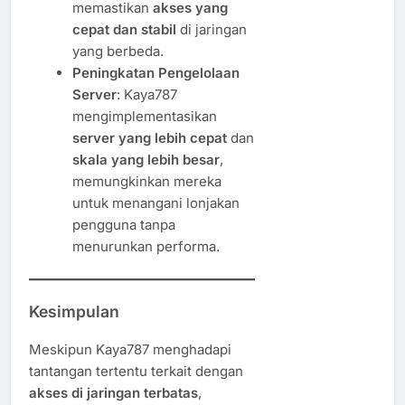
memastikan
akses yang
cepat dan stabil
di jaringan
yang berbeda.
Peningkatan Pengelolaan
Server
: Kaya787
mengimplementasikan
server yang lebih cepat
dan
skala yang lebih besar
,
memungkinkan mereka
untuk menangani lonjakan
pengguna tanpa
menurunkan performa.
Kesimpulan
Meskipun Kaya787 menghadapi
tantangan tertentu terkait dengan
akses di jaringan terbatas
,