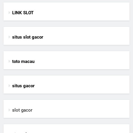
LINK SLOT
situs slot gacor
toto macau
situs gacor
slot gacor