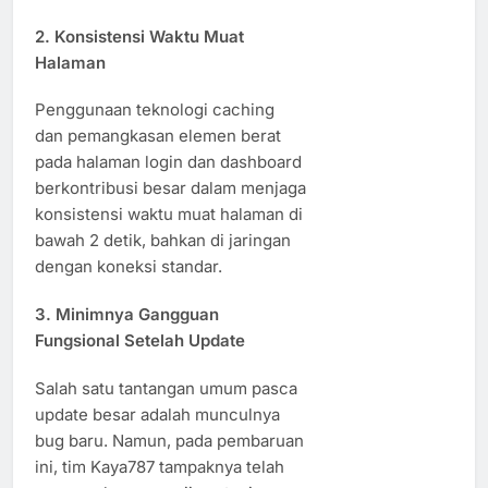
2.
Konsistensi Waktu Muat
Halaman
Penggunaan teknologi caching
dan pemangkasan elemen berat
pada halaman login dan dashboard
berkontribusi besar dalam menjaga
konsistensi waktu muat halaman di
bawah 2 detik, bahkan di jaringan
dengan koneksi standar.
3.
Minimnya Gangguan
Fungsional Setelah Update
Salah satu tantangan umum pasca
update besar adalah munculnya
bug baru. Namun, pada pembaruan
ini, tim Kaya787 tampaknya telah