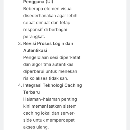
Pengguna (UI)
Beberapa elemen visual
disederhanakan agar lebih
cepat dimuat dan tetap
responsif di berbagai
perangkat.
Revisi Proses Login dan
Autentikasi
Pengelolaan sesi diperketat
dan algoritma autentikasi
diperbarui untuk menekan
risiko akses tidak sah.
Integrasi Teknologi Caching
Terbaru
Halaman-halaman penting
kini memanfaatkan sistem
caching lokal dan server-
side untuk mempercepat
akses ulang.