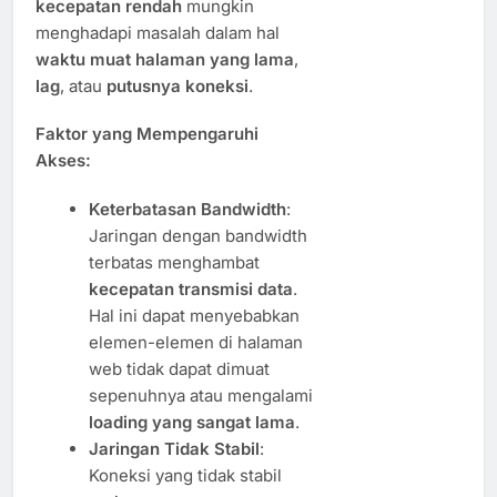
kecepatan rendah
mungkin
menghadapi masalah dalam hal
waktu muat halaman yang lama
,
lag
, atau
putusnya koneksi
.
Faktor yang Mempengaruhi
Akses:
Keterbatasan Bandwidth
:
Jaringan dengan bandwidth
terbatas menghambat
kecepatan transmisi data
.
Hal ini dapat menyebabkan
elemen-elemen di halaman
web tidak dapat dimuat
sepenuhnya atau mengalami
loading yang sangat lama
.
Jaringan Tidak Stabil
:
Koneksi yang tidak stabil