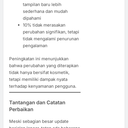
tampilan baru lebih
sederhana dan mudah
dipahami
10% tidak merasakan
perubahan signifikan, tetapi
tidak mengalami penurunan
pengalaman
Peningkatan ini menunjukkan
bahwa perubahan yang diterapkan
tidak hanya bersifat kosmetik,
tetapi memiliki dampak nyata
terhadap kenyamanan pengguna.
Tantangan dan Catatan
Perbaikan
Meski sebagian besar update