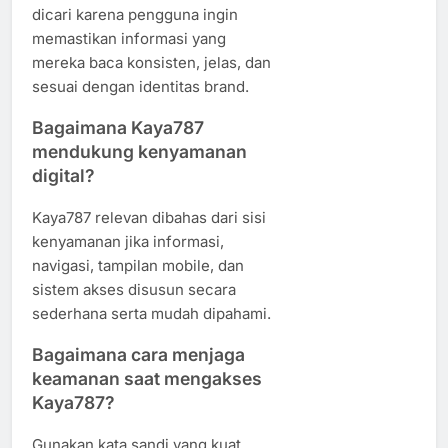
dicari karena pengguna ingin
memastikan informasi yang
mereka baca konsisten, jelas, dan
sesuai dengan identitas brand.
Bagaimana Kaya787
mendukung kenyamanan
digital?
Kaya787 relevan dibahas dari sisi
kenyamanan jika informasi,
navigasi, tampilan mobile, dan
sistem akses disusun secara
sederhana serta mudah dipahami.
Bagaimana cara menjaga
keamanan saat mengakses
Kaya787?
Gunakan kata sandi yang kuat,