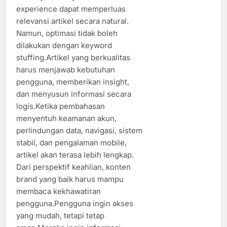
experience dapat memperluas
relevansi artikel secara natural.
Namun, optimasi tidak boleh
dilakukan dengan keyword
stuffing.Artikel yang berkualitas
harus menjawab kebutuhan
pengguna, memberikan insight,
dan menyusun informasi secara
logis.Ketika pembahasan
menyentuh keamanan akun,
perlindungan data, navigasi, sistem
stabil, dan pengalaman mobile,
artikel akan terasa lebih lengkap.
Dari perspektif keahlian, konten
brand yang baik harus mampu
membaca kekhawatiran
pengguna.Pengguna ingin akses
yang mudah, tetapi tetap