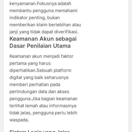
kenyamanan.Fokusnya adalah
membantu pengguna memahami
indikator penting, bukan
memberikan klaim berlebihan atau
janji yang tidak dapat diverifikasi.
Keamanan Akun sebagai
Dasar Penilaian Utama
Keamanan akun menjadi faktor
pertama yang harus
diperhatikan.Sebuah platform
digital yang baik seharusnya
memberi perhatian pada
perlindungan data dan akses
pengguna.Jika bagian keamanan
terlihat lemah atau informasinya
tidak jelas, pengguna perlu lebih
waspada.