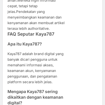
aman.Mereka ingin informasi
cepat, tetapi tetap
jelas.Pendekatan yang
menyeimbangkan keamanan dan
kenyamanan akan membuat artikel
terasa lebih authoritative.
FAQ Seputar Kaya787
Apa itu Kaya787?
Kaya787 adalah brand digital yang
banyak dicari pengguna untuk
memahami informasi akses,
keamanan akun, kenyamanan
penggunaan, dan pengalaman
platform secara lebih jelas.
Mengapa Kaya787 sering
dikaitkan dengan keamanan
digital?