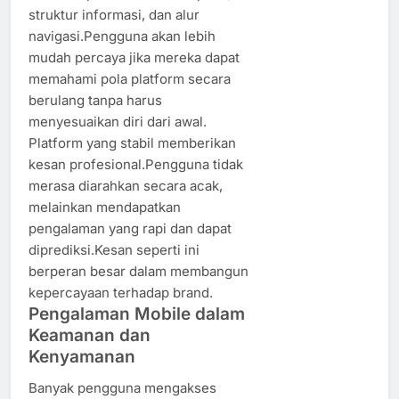
struktur informasi, dan alur
navigasi.Pengguna akan lebih
mudah percaya jika mereka dapat
memahami pola platform secara
berulang tanpa harus
menyesuaikan diri dari awal.
Platform yang stabil memberikan
kesan profesional.Pengguna tidak
merasa diarahkan secara acak,
melainkan mendapatkan
pengalaman yang rapi dan dapat
diprediksi.Kesan seperti ini
berperan besar dalam membangun
kepercayaan terhadap brand.
Pengalaman Mobile dalam
Keamanan dan
Kenyamanan
Banyak pengguna mengakses