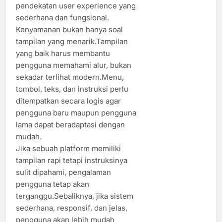
pendekatan user experience yang
sederhana dan fungsional.
Kenyamanan bukan hanya soal
tampilan yang menarik.Tampilan
yang baik harus membantu
pengguna memahami alur, bukan
sekadar terlihat modern.Menu,
tombol, teks, dan instruksi perlu
ditempatkan secara logis agar
pengguna baru maupun pengguna
lama dapat beradaptasi dengan
mudah.
Jika sebuah platform memiliki
tampilan rapi tetapi instruksinya
sulit dipahami, pengalaman
pengguna tetap akan
terganggu.Sebaliknya, jika sistem
sederhana, responsif, dan jelas,
pengguna akan lebih mudah