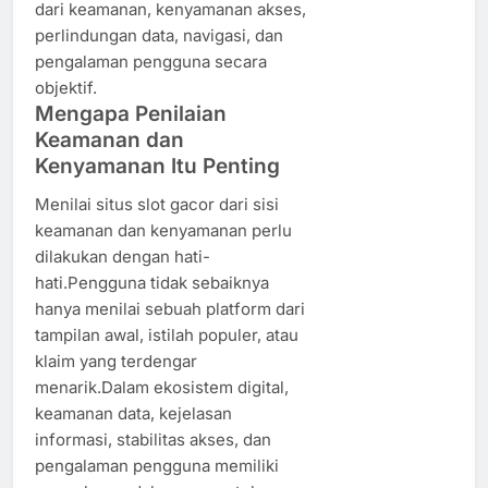
dari keamanan, kenyamanan akses,
perlindungan data, navigasi, dan
pengalaman pengguna secara
objektif.
Mengapa Penilaian
Keamanan dan
Kenyamanan Itu Penting
Menilai situs slot gacor dari sisi
keamanan dan kenyamanan perlu
dilakukan dengan hati-
hati.Pengguna tidak sebaiknya
hanya menilai sebuah platform dari
tampilan awal, istilah populer, atau
klaim yang terdengar
menarik.Dalam ekosistem digital,
keamanan data, kejelasan
informasi, stabilitas akses, dan
pengalaman pengguna memiliki