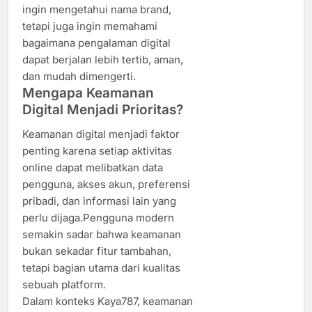
ingin mengetahui nama brand,
tetapi juga ingin memahami
bagaimana pengalaman digital
dapat berjalan lebih tertib, aman,
dan mudah dimengerti.
Mengapa Keamanan
Digital Menjadi Prioritas?
Keamanan digital menjadi faktor
penting karena setiap aktivitas
online dapat melibatkan data
pengguna, akses akun, preferensi
pribadi, dan informasi lain yang
perlu dijaga.Pengguna modern
semakin sadar bahwa keamanan
bukan sekadar fitur tambahan,
tetapi bagian utama dari kualitas
sebuah platform.
Dalam konteks Kaya787, keamanan