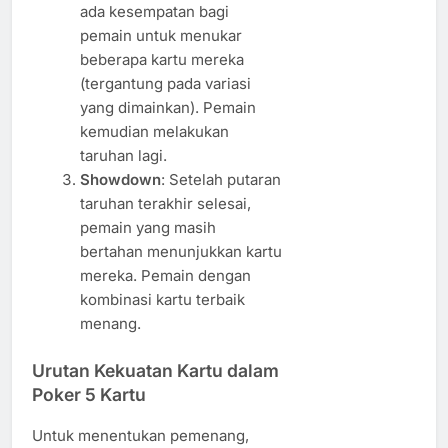
ada kesempatan bagi
pemain untuk menukar
beberapa kartu mereka
(tergantung pada variasi
yang dimainkan). Pemain
kemudian melakukan
taruhan lagi.
Showdown
: Setelah putaran
taruhan terakhir selesai,
pemain yang masih
bertahan menunjukkan kartu
mereka. Pemain dengan
kombinasi kartu terbaik
menang.
Urutan Kekuatan Kartu dalam
Poker 5 Kartu
Untuk menentukan pemenang,