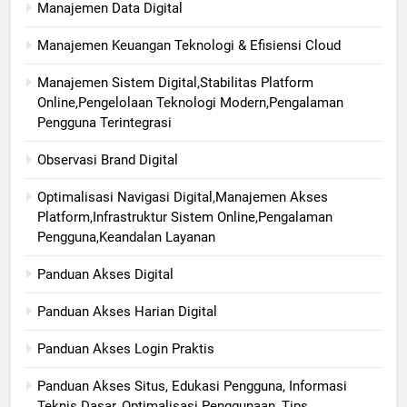
Manajemen Data Digital
Manajemen Keuangan Teknologi & Efisiensi Cloud
Manajemen Sistem Digital,Stabilitas Platform
Online,Pengelolaan Teknologi Modern,Pengalaman
Pengguna Terintegrasi
Observasi Brand Digital
Optimalisasi Navigasi Digital,Manajemen Akses
Platform,Infrastruktur Sistem Online,Pengalaman
Pengguna,Keandalan Layanan
Panduan Akses Digital
Panduan Akses Harian Digital
Panduan Akses Login Praktis
Panduan Akses Situs, Edukasi Pengguna, Informasi
Teknis Dasar, Optimalisasi Penggunaan, Tips