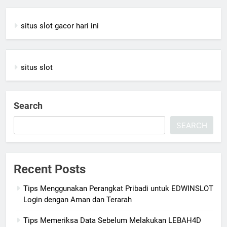
situs slot gacor hari ini
situs slot
Search
SEARCH
Recent Posts
Tips Menggunakan Perangkat Pribadi untuk EDWINSLOT
Login dengan Aman dan Terarah
Tips Memeriksa Data Sebelum Melakukan LEBAH4D