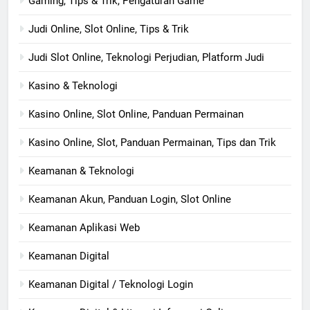
Gaming, Tips & Trik, Pengaturan Game
Judi Online, Slot Online, Tips & Trik
Judi Slot Online, Teknologi Perjudian, Platform Judi
Kasino & Teknologi
Kasino Online, Slot Online, Panduan Permainan
Kasino Online, Slot, Panduan Permainan, Tips dan Trik
Keamanan & Teknologi
Keamanan Akun, Panduan Login, Slot Online
Keamanan Aplikasi Web
Keamanan Digital
Keamanan Digital / Teknologi Login