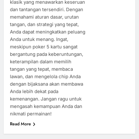
klasik yang menawarkan keseruan
dan tantangan tersendiri. Dengan
memahami aturan dasar, urutan
tangan, dan strategi yang tepat,
Anda dapat meningkatkan peluang
Anda untuk menang. Ingat,
meskipun poker 5 kartu sangat
bergantung pada keberuntungan,
keterampilan dalam memilih
tangan yang tepat, membaca
lawan, dan mengelola chip Anda
dengan bijaksana akan membawa
Anda lebih dekat pada
kemenangan. Jangan ragu untuk
mengasah kemampuan Anda dan
nikmati permainan!
Read More