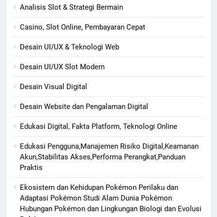
Analisis Slot & Strategi Bermain
Casino, Slot Online, Pembayaran Cepat
Desain UI/UX & Teknologi Web
Desain UI/UX Slot Modern
Desain Visual Digital
Desain Website dan Pengalaman Digital
Edukasi Digital, Fakta Platform, Teknologi Online
Edukasi Pengguna,Manajemen Risiko Digital,Keamanan
Akun,Stabilitas Akses,Performa Perangkat,Panduan
Praktis
Ekosistem dan Kehidupan Pokémon Perilaku dan
Adaptasi Pokémon Studi Alam Dunia Pokémon
Hubungan Pokémon dan Lingkungan Biologi dan Evolusi