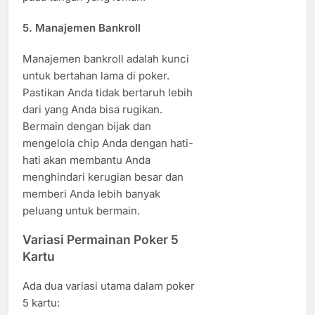
5.
Manajemen Bankroll
Manajemen bankroll adalah kunci
untuk bertahan lama di poker.
Pastikan Anda tidak bertaruh lebih
dari yang Anda bisa rugikan.
Bermain dengan bijak dan
mengelola chip Anda dengan hati-
hati akan membantu Anda
menghindari kerugian besar dan
memberi Anda lebih banyak
peluang untuk bermain.
Variasi Permainan Poker 5
Kartu
Ada dua variasi utama dalam poker
5 kartu: