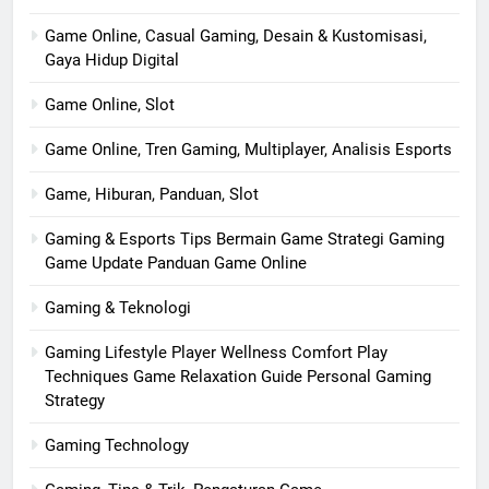
Game Online, Casual Gaming, Desain & Kustomisasi,
Gaya Hidup Digital
Game Online, Slot
Game Online, Tren Gaming, Multiplayer, Analisis Esports
Game, Hiburan, Panduan, Slot
Gaming & Esports Tips Bermain Game Strategi Gaming
Game Update Panduan Game Online
Gaming & Teknologi
Gaming Lifestyle Player Wellness Comfort Play
Techniques Game Relaxation Guide Personal Gaming
Strategy
Gaming Technology