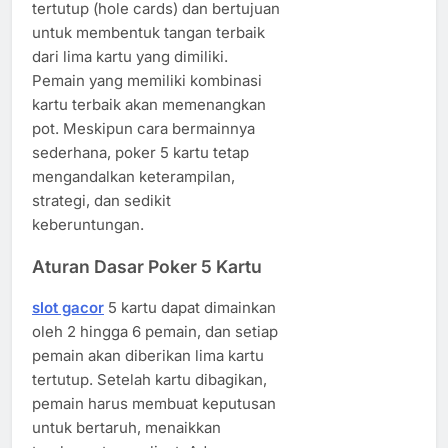
tertutup (hole cards) dan bertujuan
untuk membentuk tangan terbaik
dari lima kartu yang dimiliki.
Pemain yang memiliki kombinasi
kartu terbaik akan memenangkan
pot. Meskipun cara bermainnya
sederhana, poker 5 kartu tetap
mengandalkan keterampilan,
strategi, dan sedikit
keberuntungan.
Aturan Dasar Poker 5 Kartu
slot gacor
5 kartu dapat dimainkan
oleh 2 hingga 6 pemain, dan setiap
pemain akan diberikan lima kartu
tertutup. Setelah kartu dibagikan,
pemain harus membuat keputusan
untuk bertaruh, menaikkan