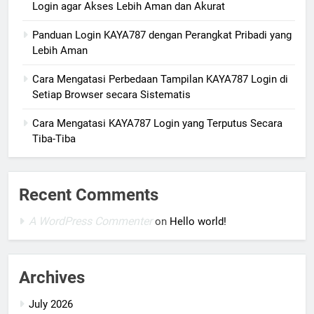
Login agar Akses Lebih Aman dan Akurat
Panduan Login KAYA787 dengan Perangkat Pribadi yang
Lebih Aman
Cara Mengatasi Perbedaan Tampilan KAYA787 Login di
Setiap Browser secara Sistematis
Cara Mengatasi KAYA787 Login yang Terputus Secara
Tiba-Tiba
Recent Comments
A WordPress Commenter
on
Hello world!
Archives
July 2026