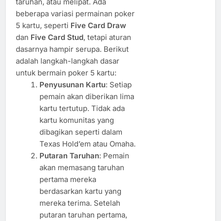
taruhan, atau melipat. Ada
beberapa variasi permainan poker
5 kartu, seperti
Five Card Draw
dan
Five Card Stud
, tetapi aturan
dasarnya hampir serupa. Berikut
adalah langkah-langkah dasar
untuk bermain poker 5 kartu:
Penyusunan Kartu
: Setiap
pemain akan diberikan lima
kartu tertutup. Tidak ada
kartu komunitas yang
dibagikan seperti dalam
Texas Hold’em atau Omaha.
Putaran Taruhan
: Pemain
akan memasang taruhan
pertama mereka
berdasarkan kartu yang
mereka terima. Setelah
putaran taruhan pertama,