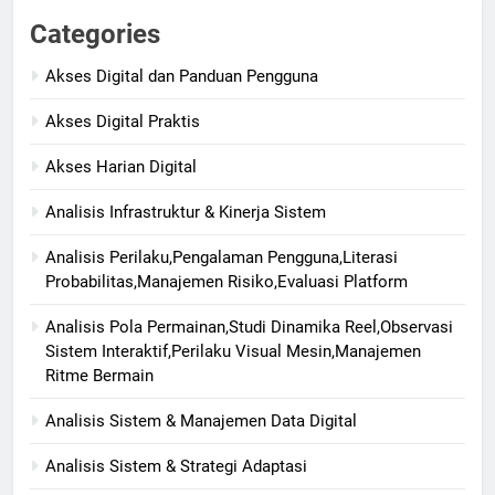
Categories
Akses Digital dan Panduan Pengguna
Akses Digital Praktis
Akses Harian Digital
Analisis Infrastruktur & Kinerja Sistem
Analisis Perilaku,Pengalaman Pengguna,Literasi
Probabilitas,Manajemen Risiko,Evaluasi Platform
Analisis Pola Permainan,Studi Dinamika Reel,Observasi
Sistem Interaktif,Perilaku Visual Mesin,Manajemen
Ritme Bermain
Analisis Sistem & Manajemen Data Digital
Analisis Sistem & Strategi Adaptasi