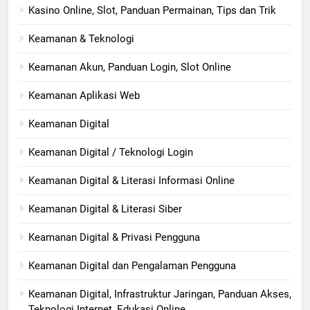
Kasino Online, Slot, Panduan Permainan, Tips dan Trik
Keamanan & Teknologi
Keamanan Akun, Panduan Login, Slot Online
Keamanan Aplikasi Web
Keamanan Digital
Keamanan Digital / Teknologi Login
Keamanan Digital & Literasi Informasi Online
Keamanan Digital & Literasi Siber
Keamanan Digital & Privasi Pengguna
Keamanan Digital dan Pengalaman Pengguna
Keamanan Digital, Infrastruktur Jaringan, Panduan Akses,
Teknologi Internet, Edukasi Online