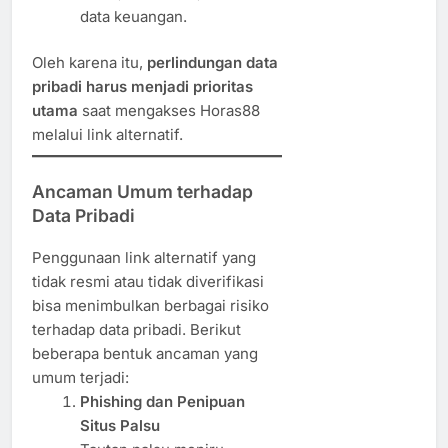
data keuangan.
Oleh karena itu,
perlindungan data
pribadi harus menjadi prioritas
utama
saat mengakses Horas88
melalui link alternatif.
Ancaman Umum terhadap
Data Pribadi
Penggunaan link alternatif yang
tidak resmi atau tidak diverifikasi
bisa menimbulkan berbagai risiko
terhadap data pribadi. Berikut
beberapa bentuk ancaman yang
umum terjadi:
Phishing dan Penipuan
Situs Palsu