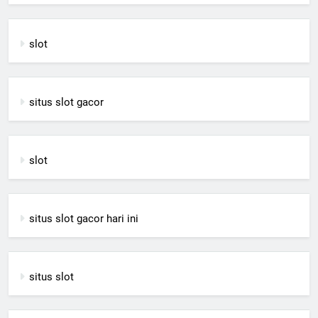
slot
situs slot gacor
slot
situs slot gacor hari ini
situs slot