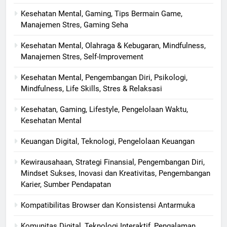
Kesehatan Mental, Gaming, Tips Bermain Game,
Manajemen Stres, Gaming Seha
Kesehatan Mental, Olahraga & Kebugaran, Mindfulness,
Manajemen Stres, Self-Improvement
Kesehatan Mental, Pengembangan Diri, Psikologi,
Mindfulness, Life Skills, Stres & Relaksasi
Kesehatan, Gaming, Lifestyle, Pengelolaan Waktu,
Kesehatan Mental
Keuangan Digital, Teknologi, Pengelolaan Keuangan
Kewirausahaan, Strategi Finansial, Pengembangan Diri,
Mindset Sukses, Inovasi dan Kreativitas, Pengembangan
Karier, Sumber Pendapatan
Kompatibilitas Browser dan Konsistensi Antarmuka
Komunitas Digital, Teknologi Interaktif, Pengalaman