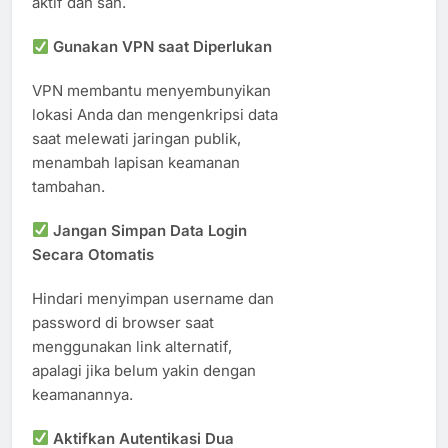
aktif dan sah.
Gunakan VPN saat Diperlukan
VPN membantu menyembunyikan
lokasi Anda dan mengenkripsi data
saat melewati jaringan publik,
menambah lapisan keamanan
tambahan.
Jangan Simpan Data Login
Secara Otomatis
Hindari menyimpan username dan
password di browser saat
menggunakan link alternatif,
apalagi jika belum yakin dengan
keamanannya.
Aktifkan Autentikasi Dua