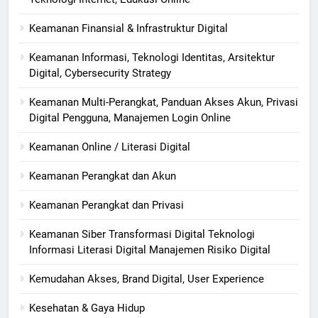
Keamanan Finansial & Infrastruktur Digital
Keamanan Informasi, Teknologi Identitas, Arsitektur
Digital, Cybersecurity Strategy
Keamanan Multi-Perangkat, Panduan Akses Akun, Privasi
Digital Pengguna, Manajemen Login Online
Keamanan Online / Literasi Digital
Keamanan Perangkat dan Akun
Keamanan Perangkat dan Privasi
Keamanan Siber Transformasi Digital Teknologi
Informasi Literasi Digital Manajemen Risiko Digital
Kemudahan Akses, Brand Digital, User Experience
Kesehatan & Gaya Hidup