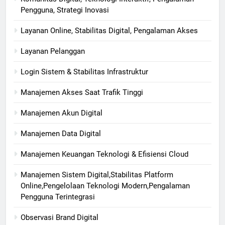
Pengguna, Strategi Inovasi
Layanan Online, Stabilitas Digital, Pengalaman Akses
Layanan Pelanggan
Login Sistem & Stabilitas Infrastruktur
Manajemen Akses Saat Trafik Tinggi
Manajemen Akun Digital
Manajemen Data Digital
Manajemen Keuangan Teknologi & Efisiensi Cloud
Manajemen Sistem Digital,Stabilitas Platform
Online,Pengelolaan Teknologi Modern,Pengalaman
Pengguna Terintegrasi
Observasi Brand Digital