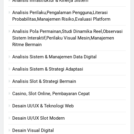
Analisis Infrastruktur & Kinerja Sistem
Analisis Perilaku,Pengalaman Pengguna,Literasi
Probabilitas,Manajemen Risiko,Evaluasi Platform
Analisis Pola Permainan,Studi Dinamika Reel,Observasi
Sistem Interaktif,Perilaku Visual Mesin,Manajemen
Ritme Bermain
Analisis Sistem & Manajemen Data Digital
Analisis Sistem & Strategi Adaptasi
Analisis Slot & Strategi Bermain
Casino, Slot Online, Pembayaran Cepat
Desain UI/UX & Teknologi Web
Desain UI/UX Slot Modern
Desain Visual Digital