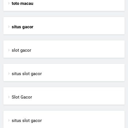
toto macau
situs gacor
slot gacor
situs slot gacor
Slot Gacor
situs slot gacor