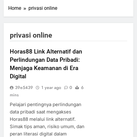
Home
privasi online
privasi online
Horas88 Link Alternatif dan
Perlindungan Data Pribadi:
Menjaga Keamanan di Era
Digital
39e5439
1 year ago
0
6
mins
Pelajari pentingnya perlindungan
data pribadi saat mengakses
Horas88 melalui link alternatif.
Simak tips aman, risiko umum, dan
peran literasi digital dalam