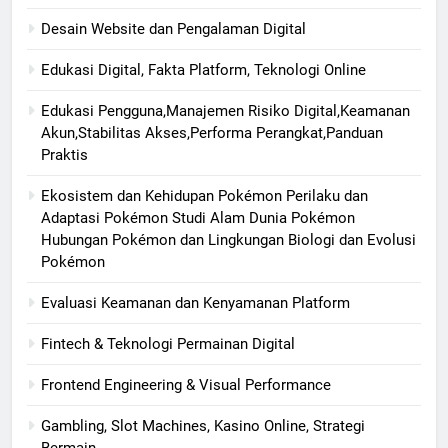
Desain Website dan Pengalaman Digital
Edukasi Digital, Fakta Platform, Teknologi Online
Edukasi Pengguna,Manajemen Risiko Digital,Keamanan
Akun,Stabilitas Akses,Performa Perangkat,Panduan
Praktis
Ekosistem dan Kehidupan Pokémon Perilaku dan
Adaptasi Pokémon Studi Alam Dunia Pokémon
Hubungan Pokémon dan Lingkungan Biologi dan Evolusi
Pokémon
Evaluasi Keamanan dan Kenyamanan Platform
Fintech & Teknologi Permainan Digital
Frontend Engineering & Visual Performance
Gambling, Slot Machines, Kasino Online, Strategi
Bermain