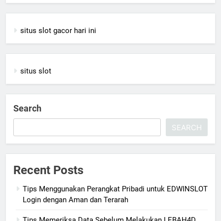
situs slot gacor hari ini
situs slot
Search
SEARCH
Recent Posts
Tips Menggunakan Perangkat Pribadi untuk EDWINSLOT
Login dengan Aman dan Terarah
Tips Memeriksa Data Sebelum Melakukan LEBAH4D