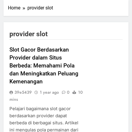
Home
provider slot
provider slot
Slot Gacor Berdasarkan
Provider dalam Situs
Berbeda: Memahami Pola
dan Meningkatkan Peluang
Kemenangan
39e5439
1 year ago
0
10
mins
Pelajari bagaimana slot gacor
berdasarkan provider dapat
berbeda di berbagai situs. Artikel
ini mengulas pola permainan dari