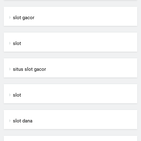
slot gacor
slot
situs slot gacor
slot
slot dana