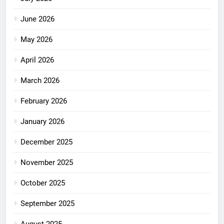
June 2026
May 2026
April 2026
March 2026
February 2026
January 2026
December 2025
November 2025
October 2025
September 2025
August 2025