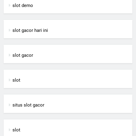
slot demo
slot gacor hari ini
slot gacor
slot
situs slot gacor
slot