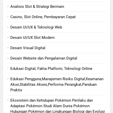
Analisis Slot & Strategi Bermain
Casino, Slot Online, Pembayaran Cepat
Desain UI/UX & Teknologi Web
Desain UI/UX Slot Modern
Desain Visual Digital
Desain Website dan Pengalaman Digital
Edukasi Digital, Fakta Platform, Teknologi Online
Edukasi Pengguna,Manajemen Risiko Digital,Keamanan
Akun,Stabilitas Akses,Performa Perangkat,Panduan
Praktis
Ekosistem dan Kehidupan Pokémon Perilaku dan
Adaptasi Pokémon Studi Alam Dunia Pokémon
Hubungan Pokémon dan Lingkungan Biologi dan Evolusi