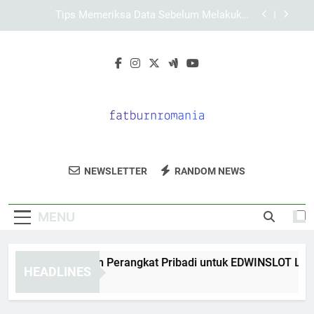
Skip
Akurat
Panduan Login KAYA787 dengan Perangkat
to
Pribadi yang Lebih Aman
content
Cara Mengatasi Perbedaan Tampilan KAYA787
Login di Setiap Browser secara Sistematis
Tips Menggunakan Perangkat Pribadi untuk
EDWINSLOT Login dengan Aman dan Terarah
Tips Memeriksa Data Sebelum Melakukan
LEBAH4D Login agar Akses Lebih Aman dan
Akurat
Panduan Login KAYA787 dengan Perangkat
Pribadi yang Lebih Aman
Fat Burn
Temukan Program Penurunan Berat Badan
Cara Mengatasi Perbedaan Tampilan KAYA787
NEWSLETTER
RANDOM NEWS
Romania
Login di Setiap Browser secara Sistematis
Yang Efektif Di Fat Burn Romania.
MENU
ps Menggunakan Perangkat Pribadi untuk EDWINSLOT Login 
HEADLINES
eeks Ago