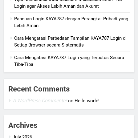
Login agar Akses Lebih Aman dan Akurat
Panduan Login KAYA787 dengan Perangkat Pribadi yang
Lebih Aman
Cara Mengatasi Perbedaan Tampilan KAYA787 Login di
Setiap Browser secara Sistematis
Cara Mengatasi KAYA787 Login yang Terputus Secara
Tiba-Tiba
Recent Comments
A WordPress Commenter
on
Hello world!
Archives
July 2026