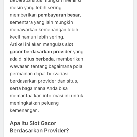
Beberapa situs mungkin memiliki
mesin yang lebih sering
memberikan
pembayaran besar
,
sementara yang lain mungkin
menawarkan kemenangan lebih
kecil namun lebih sering.
Artikel ini akan mengulas
slot
gacor berdasarkan provider
yang
ada di
situs berbeda
, memberikan
wawasan tentang bagaimana pola
permainan dapat bervariasi
berdasarkan provider dan situs,
serta bagaimana Anda bisa
memanfaatkan informasi ini untuk
meningkatkan peluang
kemenangan.
Apa Itu Slot Gacor
Berdasarkan Provider?