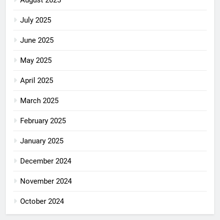
July 2025
June 2025
May 2025
April 2025
March 2025
February 2025
January 2025
December 2024
November 2024
October 2024