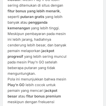
sering ditemukan di situs dengan
fitur bonus yang lebih menarik
,
seperti
putaran gratis
yang lebih
banyak atau
pengganda
kemenangan
yang lebih tinggi.
Meskipun pembayaran pada mesin
ini lebih jarang, hadiahnya
cenderung lebih besar, dan banyak
pemain melaporkan
jackpot
progresif
yang lebih sering muncul
pada mesin Play’n GO setelah
beberapa putaran yang tidak
menguntungkan.
Pola ini menunjukkan bahwa mesin
Play’n GO
lebih cocok untuk
pemain yang mencari
jackpot
besar
atau
fitur bonus premium
meskipun dengan frekuensi