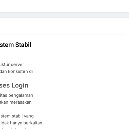
tem Stabil
uktur server
dan konsisten di
ses Login
itas pengalaman
 akan merasakan
tem stabil yang
tidak hanya berkaitan