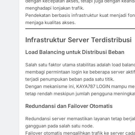
dengan kecepatan akses, tetapi juga dengan keand
menghadapi lonjakan trafik.
Pendekatan berbasis infrastruktur kuat menjadi fo
menjaga kualitas akses.
Infrastruktur Server Terdistribusi
Load Balancing untuk Distribusi Beban
Salah satu faktor utama stabilitas adalah load balan
membagi permintaan login ke beberapa server aktif
terjadi penumpukan beban pada satu titik.
Dengan mekanisme ini, KAYA787 LOGIN mampu men
tetap rendah meskipun jumlah pengguna meningkat 
Redundansi dan Failover Otomatis
Redundansi server memastikan layanan tetap berjala
gangguan pada salah satu node.
Failover otomatis mengalihkan trafik ke server cad