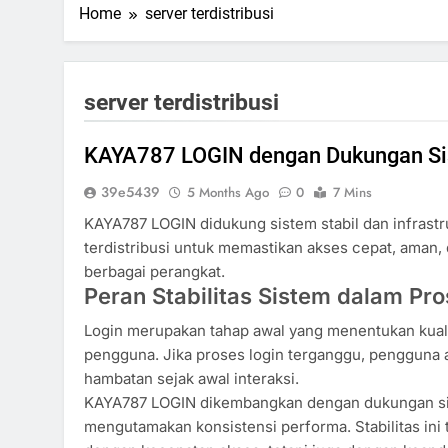
Home
server terdistribusi
server terdistribusi
KAYA787 LOGIN dengan Dukungan Sis
39e5439
5 Months Ago
0
7 Mins
KAYA787 LOGIN didukung sistem stabil dan infrastr
terdistribusi untuk memastikan akses cepat, aman, 
berbagai perangkat.
Peran Stabilitas Sistem dalam Pro
Login merupakan tahap awal yang menentukan kual
pengguna. Jika proses login terganggu, pengguna
hambatan sejak awal interaksi.
KAYA787 LOGIN dikembangkan dengan dukungan sis
mengutamakan konsistensi performa. Stabilitas ini 