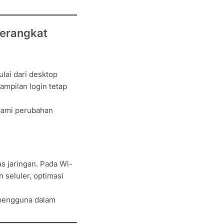
Perangkat
ai dari desktop
ampilan login tetap
lami perubahan
s jaringan. Pada Wi-
n seluler, optimasi
 pengguna dalam