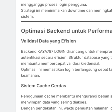
mengganggu proses login pengguna.
Strategi ini meminimalkan downtime dan meningka
sistem.
Optimasi Backend untuk Performa
Validasi Data yang Efisien
Backend KAYA787 LOGIN dirancang untuk mempros
autentikasi secara efisien. Struktur database yang t
membantu mempercepat validasi kredensial.
Optimasi ini memastikan login berlangsung cepat 
keamanan.
Sistem Cache Cerdas
Penggunaan cache membantu mengurangi beban s
menyimpan data yang sering diakses.
Dengan pendekatan ini, waktu pemuatan halaman lo