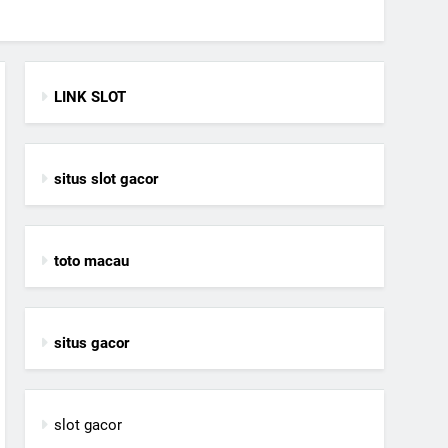
LINK SLOT
situs slot gacor
toto macau
situs gacor
slot gacor