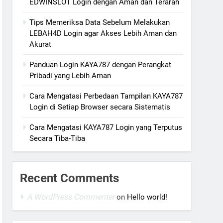
EDWINSLOT Login dengan Aman dan Terarah
Tips Memeriksa Data Sebelum Melakukan
LEBAH4D Login agar Akses Lebih Aman dan
Akurat
Panduan Login KAYA787 dengan Perangkat
Pribadi yang Lebih Aman
Cara Mengatasi Perbedaan Tampilan KAYA787
Login di Setiap Browser secara Sistematis
Cara Mengatasi KAYA787 Login yang Terputus
Secara Tiba-Tiba
Recent Comments
A WordPress Commenter
on
Hello world!