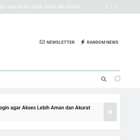
in agar Akses Lebih Aman dan Akurat
an Perangkat Pribadi yang Lebih Aman
 di Setiap Browser secara Sistematis
NEWSLETTER
RANDOM NEWS
NSLOT Login dengan Aman dan Terarah
in agar Akses Lebih Aman dan Akurat
nia.
an Perangkat Pribadi yang Lebih Aman
 di Setiap Browser secara Sistematis
ses Lebih Aman dan Akurat
Panduan Login KAYA787 de
2 Weeks Ago