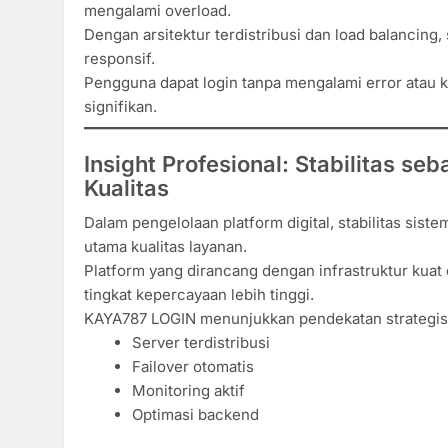
mengalami overload.
Dengan arsitektur terdistribusi dan load balancing,
responsif.
Pengguna dapat login tanpa mengalami error atau 
signifikan.
Insight Profesional: Stabilitas seb
Kualitas
Dalam pengelolaan platform digital, stabilitas siste
utama kualitas layanan.
Platform yang dirancang dengan infrastruktur kuat
tingkat kepercayaan lebih tinggi.
KAYA787 LOGIN menunjukkan pendekatan strategis m
Server terdistribusi
Failover otomatis
Monitoring aktif
Optimasi backend