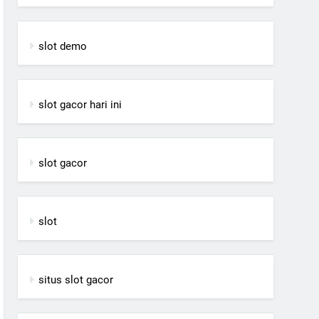
slot demo
slot gacor hari ini
slot gacor
slot
situs slot gacor