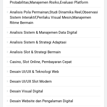
Probabilitas,Manajemen Risiko,Evaluasi Platform
Analisis Pola Permainan,Studi Dinamika Reel,Observasi
Sistem Interaktif,Perilaku Visual Mesin,Manajemen
Ritme Bermain
Analisis Sistem & Manajemen Data Digital
Analisis Sistem & Strategi Adaptasi
Analisis Slot & Strategi Bermain
Casino, Slot Online, Pembayaran Cepat
Desain UI/UX & Teknologi Web
Desain UI/UX Slot Modern
Desain Visual Digital
Desain Website dan Pengalaman Digital