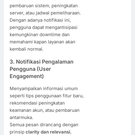
pembaruan sistem, peningkatan
server, atau jadwal pemeliharaan.
Dengan adanya notifikasi ini,
pengguna dapat mengantisipasi
kemungkinan downtime dan
memahami kapan layanan akan
kembali normal.
3.
Notifikasi Pengalaman
Pengguna (User
Engagement)
Menyampaikan informasi umum
seperti tips penggunaan fitur baru,
rekomendasi peningkatan
keamanan akun, atau pembaruan
antarmuka.
Semua pesan dirancang dengan
prinsip
clarity dan relevansi
,