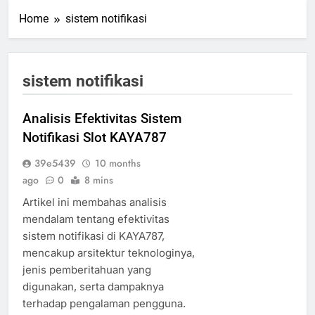
Home
sistem notifikasi
sistem notifikasi
Analisis Efektivitas Sistem
Notifikasi Slot KAYA787
39e5439
10 months
ago
0
8 mins
Artikel ini membahas analisis
mendalam tentang efektivitas
sistem notifikasi di KAYA787,
mencakup arsitektur teknologinya,
jenis pemberitahuan yang
digunakan, serta dampaknya
terhadap pengalaman pengguna.