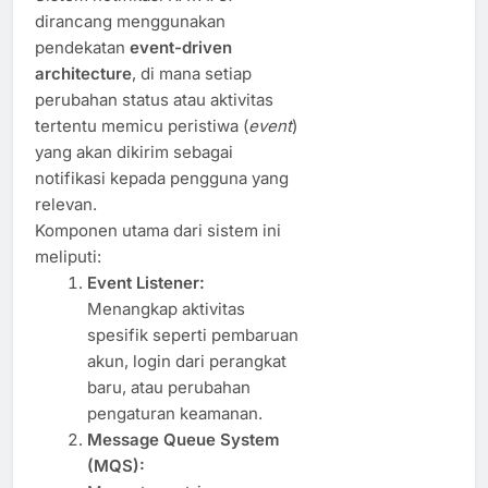
dirancang menggunakan
pendekatan
event-driven
architecture
, di mana setiap
perubahan status atau aktivitas
tertentu memicu peristiwa (
event
)
yang akan dikirim sebagai
notifikasi kepada pengguna yang
relevan.
Komponen utama dari sistem ini
meliputi:
Event Listener:
Menangkap aktivitas
spesifik seperti pembaruan
akun, login dari perangkat
baru, atau perubahan
pengaturan keamanan.
Message Queue System
(MQS):