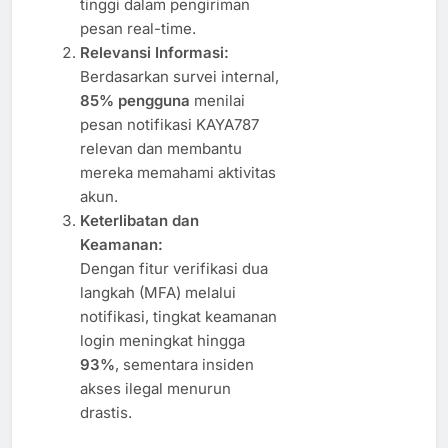
tinggi dalam pengiriman
pesan real-time.
Relevansi Informasi:
Berdasarkan survei internal,
85% pengguna
menilai
pesan notifikasi KAYA787
relevan dan membantu
mereka memahami aktivitas
akun.
Keterlibatan dan
Keamanan:
Dengan fitur verifikasi dua
langkah (MFA) melalui
notifikasi, tingkat keamanan
login meningkat hingga
93%
, sementara insiden
akses ilegal menurun
drastis.