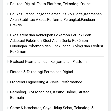
Edukasi Digital, Fakta Platform, Teknologi Online
Edukasi Pengguna,Manajemen Risiko Digital,Keamanan
Akun,Stabilitas Akses,Performa Perangkat,Panduan
Praktis
Ekosistem dan Kehidupan Pokémon Perilaku dan
Adaptasi Pokémon Studi Alam Dunia Pokémon
Hubungan Pokémon dan Lingkungan Biologi dan Evolusi
Pokémon
Evaluasi Keamanan dan Kenyamanan Platform
Fintech & Teknologi Permainan Digital
Frontend Engineering & Visual Performance
Gambling, Slot Machines, Kasino Online, Strategi
Bermain
Game & Kesehatan, Gaya Hidup Sehat, Teknologi &