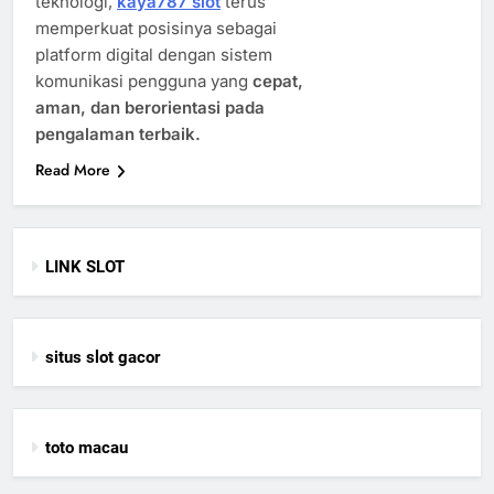
teknologi,
kaya787 slot
terus
memperkuat posisinya sebagai
platform digital dengan sistem
komunikasi pengguna yang
cepat,
aman, dan berorientasi pada
pengalaman terbaik.
Read More
LINK SLOT
situs slot gacor
toto macau