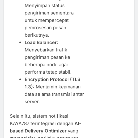
Menyimpan status
pengiriman sementara
untuk mempercepat
pemrosesan pesan
berikutnya.
Load Balancer:
Menyebarkan trafik
pengiriman pesan ke
beberapa node agar
performa tetap stabil.
Encryption Protocol (TLS
1.3):
Menjamin keamanan
data selama transmisi antar
server.
Selain itu, sistem notifikasi
KAYA787 terintegrasi dengan
AI-
based Delivery Optimizer
yang