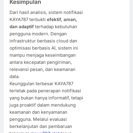
Kesimpulan
Dari hasil analisis, sistem notifikasi
KAYA787 terbukti
efektif, aman,
dan adaptif
terhadap kebutuhan
pengguna modern. Dengan
infrastruktur berbasis cloud dan
optimisasi berbasis AI, sistem ini
mampu menjaga keseimbangan
antara kecepatan pengiriman,
relevansi pesan, dan keamanan
data.
Keunggulan terbesar KAYA787
terletak pada penerapan notifikasi
yang bukan hanya informatif, tetapi
juga proaktif dalam mendukung
keamanan dan kenyamanan
pengguna. Melalui evaluasi
berkelanjutan dan pembaruan