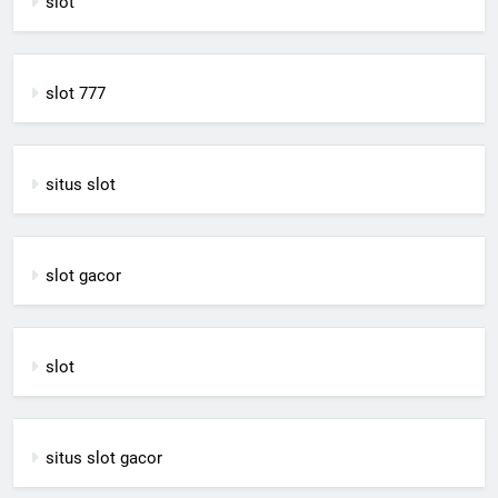
slot
slot 777
situs slot
slot gacor
slot
situs slot gacor