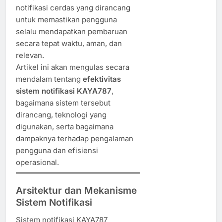
notifikasi cerdas yang dirancang
untuk memastikan pengguna
selalu mendapatkan pembaruan
secara tepat waktu, aman, dan
relevan.
Artikel ini akan mengulas secara
mendalam tentang
efektivitas
sistem notifikasi KAYA787
,
bagaimana sistem tersebut
dirancang, teknologi yang
digunakan, serta bagaimana
dampaknya terhadap pengalaman
pengguna dan efisiensi
operasional.
Arsitektur dan Mekanisme
Sistem Notifikasi
Sistem notifikasi KAYA787