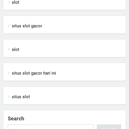
slot
situs slot gacor
slot
situs slot gacor hari ini
situs slot
Search