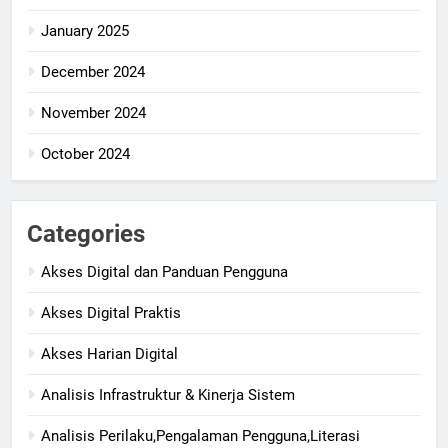
January 2025
December 2024
November 2024
October 2024
Categories
Akses Digital dan Panduan Pengguna
Akses Digital Praktis
Akses Harian Digital
Analisis Infrastruktur & Kinerja Sistem
Analisis Perilaku,Pengalaman Pengguna,Literasi