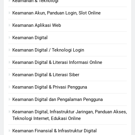
Keamanan & Teknologi
Keamanan Akun, Panduan Login, Slot Online
Keamanan Aplikasi Web
Keamanan Digital
Keamanan Digital / Teknologi Login
Keamanan Digital & Literasi Informasi Online
Keamanan Digital & Literasi Siber
Keamanan Digital & Privasi Pengguna
Keamanan Digital dan Pengalaman Pengguna
Keamanan Digital, Infrastruktur Jaringan, Panduan Akses,
Teknologi Internet, Edukasi Online
Keamanan Finansial & Infrastruktur Digital