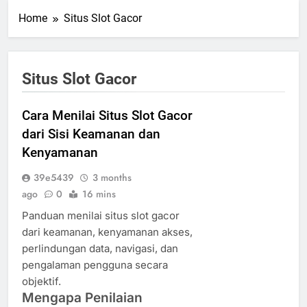
Home
Situs Slot Gacor
Situs Slot Gacor
Cara Menilai Situs Slot Gacor
dari Sisi Keamanan dan
Kenyamanan
39e5439
3 months
ago
0
16 mins
Panduan menilai situs slot gacor
dari keamanan, kenyamanan akses,
perlindungan data, navigasi, dan
pengalaman pengguna secara
objektif.
Mengapa Penilaian