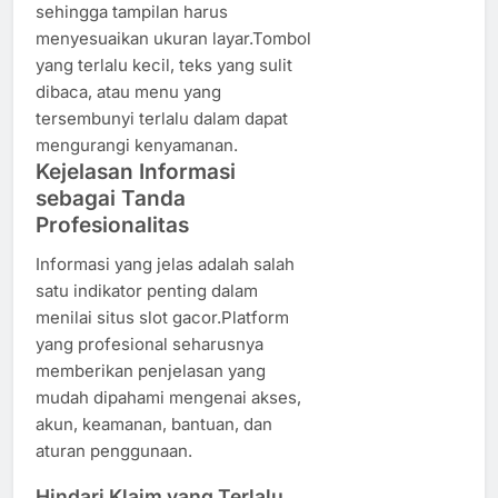
sehingga tampilan harus
menyesuaikan ukuran layar.Tombol
yang terlalu kecil, teks yang sulit
dibaca, atau menu yang
tersembunyi terlalu dalam dapat
mengurangi kenyamanan.
Kejelasan Informasi
sebagai Tanda
Profesionalitas
Informasi yang jelas adalah salah
satu indikator penting dalam
menilai situs slot gacor.Platform
yang profesional seharusnya
memberikan penjelasan yang
mudah dipahami mengenai akses,
akun, keamanan, bantuan, dan
aturan penggunaan.
Hindari Klaim yang Terlalu