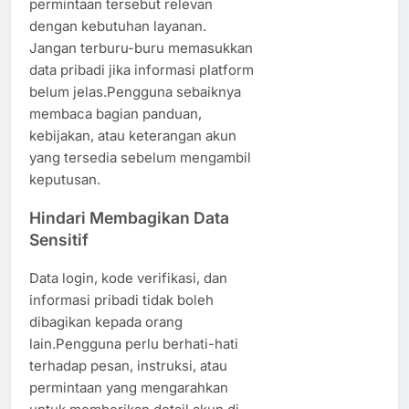
permintaan tersebut relevan
dengan kebutuhan layanan.
Jangan terburu-buru memasukkan
data pribadi jika informasi platform
belum jelas.Pengguna sebaiknya
membaca bagian panduan,
kebijakan, atau keterangan akun
yang tersedia sebelum mengambil
keputusan.
Hindari Membagikan Data
Sensitif
Data login, kode verifikasi, dan
informasi pribadi tidak boleh
dibagikan kepada orang
lain.Pengguna perlu berhati-hati
terhadap pesan, instruksi, atau
permintaan yang mengarahkan