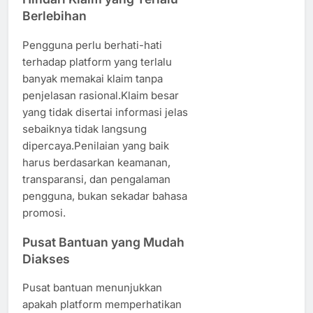
Berlebihan
Pengguna perlu berhati-hati
terhadap platform yang terlalu
banyak memakai klaim tanpa
penjelasan rasional.Klaim besar
yang tidak disertai informasi jelas
sebaiknya tidak langsung
dipercaya.Penilaian yang baik
harus berdasarkan keamanan,
transparansi, dan pengalaman
pengguna, bukan sekadar bahasa
promosi.
Pusat Bantuan yang Mudah
Diakses
Pusat bantuan menunjukkan
apakah platform memperhatikan