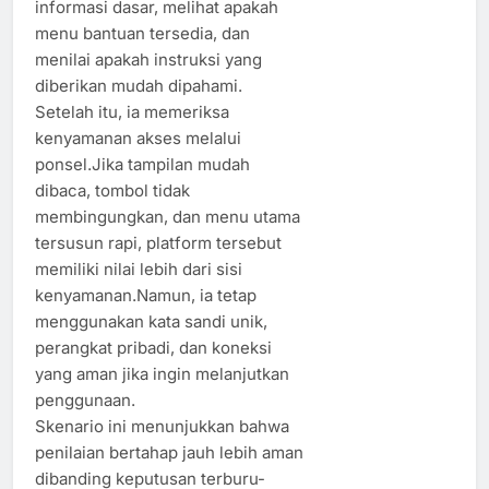
informasi dasar, melihat apakah
menu bantuan tersedia, dan
menilai apakah instruksi yang
diberikan mudah dipahami.
Setelah itu, ia memeriksa
kenyamanan akses melalui
ponsel.Jika tampilan mudah
dibaca, tombol tidak
membingungkan, dan menu utama
tersusun rapi, platform tersebut
memiliki nilai lebih dari sisi
kenyamanan.Namun, ia tetap
menggunakan kata sandi unik,
perangkat pribadi, dan koneksi
yang aman jika ingin melanjutkan
penggunaan.
Skenario ini menunjukkan bahwa
penilaian bertahap jauh lebih aman
dibanding keputusan terburu-