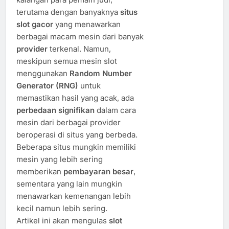
terutama dengan banyaknya
situs
slot gacor
yang menawarkan
berbagai macam mesin dari banyak
provider
terkenal. Namun,
meskipun semua mesin slot
menggunakan
Random Number
Generator (RNG)
untuk
memastikan hasil yang acak, ada
perbedaan signifikan
dalam cara
mesin dari berbagai provider
beroperasi di situs yang berbeda.
Beberapa situs mungkin memiliki
mesin yang lebih sering
memberikan
pembayaran besar
,
sementara yang lain mungkin
menawarkan kemenangan lebih
kecil namun lebih sering.
Artikel ini akan mengulas
slot