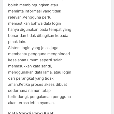
boleh membingungkan atau
meminta informasi yang tidak
relevan.Pengguna perlu
memastikan bahwa data login
hanya digunakan pada tempat yang
benar dan tidak dibagikan kepada
pihak lain.
Sistem login yang jelas juga
membantu pengguna menghindari
kesalahan umum seperti salah
memasukkan kata sandi,
menggunakan data lama, atau login
dari perangkat yang tidak
aman.Ketika proses akses dibuat
sederhana namun tetap
terlindungi, pengalaman pengguna
akan terasa lebih nyaman.
Kata Sandi yang Kuat