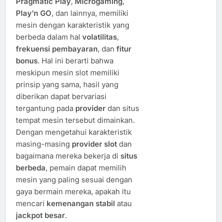
Pragmatic Play
,
Microgaming
,
Play’n GO
, dan lainnya, memiliki
mesin dengan karakteristik yang
berbeda dalam hal
volatilitas
,
frekuensi pembayaran
, dan
fitur
bonus
. Hal ini berarti bahwa
meskipun mesin slot memiliki
prinsip yang sama, hasil yang
diberikan dapat bervariasi
tergantung pada
provider
dan situs
tempat mesin tersebut dimainkan.
Dengan mengetahui karakteristik
masing-masing
provider slot
dan
bagaimana mereka bekerja di
situs
berbeda
, pemain dapat memilih
mesin yang paling sesuai dengan
gaya bermain mereka, apakah itu
mencari
kemenangan stabil
atau
jackpot besar
.