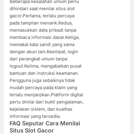
Beberapa kesalahan umum perlu
dihindari saat menilai situs slot
gacor.Pertama, terlalu percaya
pada tampilan menarik.Kedua,
memasukkan data pribadi tanpa
membaca informasi dasar.Ketiga,
memakai kata sandi yang sama
dengan akun lain.Keempat, login
dari perangkat umum tanpa
logout.Kelima, mengabaikan pusat
bantuan dan instruksi keamanan.
Pengguna juga sebaiknya tidak
mudah percaya pada klaim yang
terlalu menjanjikan.Platform digital
perlu dinilai dari bukti pengalaman,
kejelasan sistem, dan kualitas
informasi yang tersedia.
FAQ Seputar Cara Menilai
Situs Slot Gacor