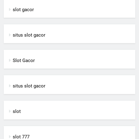
slot gacor
situs slot gacor
Slot Gacor
situs slot gacor
slot
slot 777