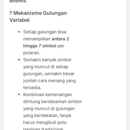
dinamis
.
? Mekanisme Gulungan
Variabel
Setiap gulungan bisa
menampilkan
antara 2
hingga 7 simbol
per
putaran.
Semakin banyak simbol
yang muncul di setiap
gulungan, semakin besar
jumlah cara menang yang
tersedia.
Kombinasi kemenangan
dihitung berdasarkan simbol
yang muncul di gulungan
yang berdekatan, tanpa
harus mengikuti pola
paylines tradisional.