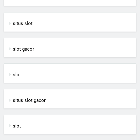
situs slot
slot gacor
slot
situs slot gacor
slot