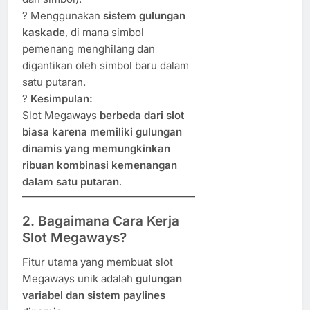
? Menggunakan
sistem gulungan
kaskade
, di mana simbol
pemenang menghilang dan
digantikan oleh simbol baru dalam
satu putaran.
?
Kesimpulan:
Slot Megaways
berbeda dari slot
biasa karena memiliki gulungan
dinamis yang memungkinkan
ribuan kombinasi kemenangan
dalam satu putaran
.
2. Bagaimana Cara Kerja
Slot Megaways?
Fitur utama yang membuat slot
Megaways unik adalah
gulungan
variabel dan sistem paylines