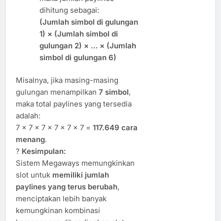
dihitung sebagai:
(Jumlah simbol di gulungan
1) × (Jumlah simbol di
gulungan 2) × … × (Jumlah
simbol di gulungan 6)
Misalnya, jika masing-masing
gulungan menampilkan
7 simbol
,
maka total paylines yang tersedia
adalah:
7 × 7 × 7 × 7 × 7 × 7 =
117.649 cara
menang
.
?
Kesimpulan:
Sistem Megaways memungkinkan
slot untuk
memiliki jumlah
paylines yang terus berubah
,
menciptakan lebih banyak
kemungkinan kombinasi