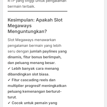
RTP yang tinggi untuk pengalaman
bermain terbaik.
Kesimpulan: Apakah Slot
Megaways
Menguntungkan?
Slot Megaways menawarkan
pengalaman bermain yang lebih
seru dengan
jumlah paylines yang
dinamis, fitur bonus berlimpah,
dan peluang menang besar
.
✔
Lebih banyak cara menang
dibandingkan slot biasa
.
✔
Fitur cascading reels dan
multiplier progresif meningkatkan
peluang kemenangan berturut-
turut
.
✔
Cocok untuk pemain yang