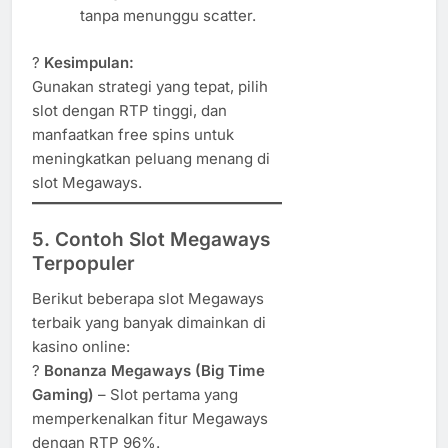
tanpa menunggu scatter.
?
Kesimpulan:
Gunakan strategi yang tepat, pilih
slot dengan RTP tinggi, dan
manfaatkan free spins untuk
meningkatkan peluang menang di
slot Megaways.
5. Contoh Slot Megaways
Terpopuler
Berikut beberapa slot Megaways
terbaik yang banyak dimainkan di
kasino online:
?
Bonanza Megaways (Big Time
Gaming)
– Slot pertama yang
memperkenalkan fitur Megaways
dengan RTP 96%.