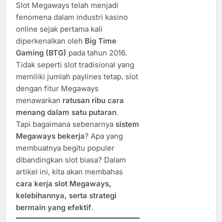
Slot Megaways telah menjadi
fenomena dalam industri kasino
online sejak pertama kali
diperkenalkan oleh
Big Time
Gaming (BTG)
pada tahun 2016.
Tidak seperti slot tradisional yang
memiliki jumlah paylines tetap, slot
dengan fitur Megaways
menawarkan
ratusan ribu cara
menang dalam satu putaran
.
Tapi bagaimana sebenarnya
sistem
Megaways bekerja
? Apa yang
membuatnya begitu populer
dibandingkan slot biasa? Dalam
artikel ini, kita akan membahas
cara kerja slot Megaways,
kelebihannya, serta strategi
bermain yang efektif
.