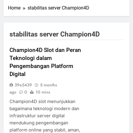
Home
stabilitas server Champion4D
stabilitas server Champion4D
Champion4D Slot dan Peran
Teknologi dalam
Pengembangan Platform
Digital
39e5439
5 months
ago
0
10 mins
Champion4D slot menunjukkan
bagaimana teknologi modern dan
infrastruktur server digital
mendukung pengembangan
platform online yang stabil, aman,