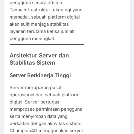
pengguna secara efisien.
Tanpa infrastruktur teknologi yang
memadai, sebuah platform digital
akan sulit menjaga stabilitas
layanan terutama ketika jumlah
pengguna meningkat.
Arsitektur Server dan
Stabilitas Sistem
Server Berkinerja Tinggi
Server merupakan pusat
operasional dari sebuah platform
digital. Server bertugas
memproses permintaan pengguna
serta menyimpan data yang
berkaitan dengan aktivitas sistem.
Champion4D menggunakan server