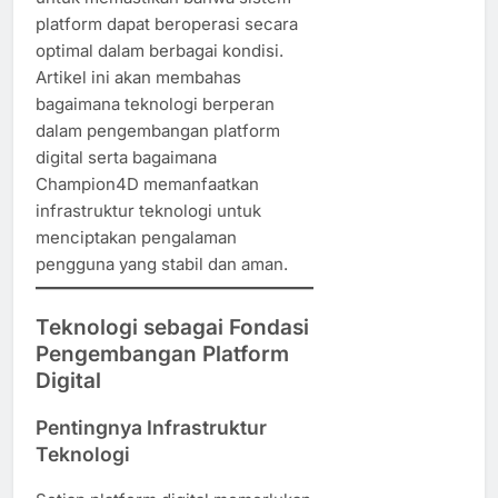
platform dapat beroperasi secara
optimal dalam berbagai kondisi.
Artikel ini akan membahas
bagaimana teknologi berperan
dalam pengembangan platform
digital serta bagaimana
Champion4D memanfaatkan
infrastruktur teknologi untuk
menciptakan pengalaman
pengguna yang stabil dan aman.
Teknologi sebagai Fondasi
Pengembangan Platform
Digital
Pentingnya Infrastruktur
Teknologi