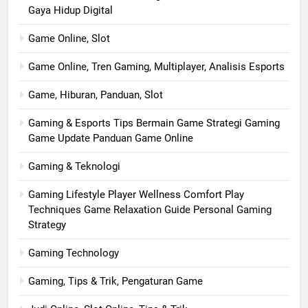
Gaya Hidup Digital
Game Online, Slot
Game Online, Tren Gaming, Multiplayer, Analisis Esports
Game, Hiburan, Panduan, Slot
Gaming & Esports Tips Bermain Game Strategi Gaming
Game Update Panduan Game Online
Gaming & Teknologi
Gaming Lifestyle Player Wellness Comfort Play
Techniques Game Relaxation Guide Personal Gaming
Strategy
Gaming Technology
Gaming, Tips & Trik, Pengaturan Game