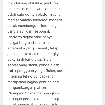
mendukung stabilitas platform
online. Champion4D slot menjadi
salah satu contoh platform yang
memanfaatkan teknologi modern
untuk membangun sistem digital
yang stabil dan responsif.
Platform digital tidak hanya
bergantung pada tampilan
antarmuka yang menarik, tetapi
juga pada kekuatan teknologi yang
bekerja di balik layar. Sistem
server yang stabil, pengelolaan
trafik pengguna yang efisien, serta
integrasi teknologi backend
merupakan bagian penting dari
pengembangan platform.
Champion4D mengembangkan
berbagai pendekatan teknologi
untuk memastikan bahwa sistem