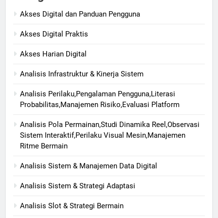
Akses Digital dan Panduan Pengguna
Akses Digital Praktis
Akses Harian Digital
Analisis Infrastruktur & Kinerja Sistem
Analisis Perilaku,Pengalaman Pengguna,Literasi
Probabilitas,Manajemen Risiko,Evaluasi Platform
Analisis Pola Permainan,Studi Dinamika Reel,Observasi
Sistem Interaktif,Perilaku Visual Mesin,Manajemen
Ritme Bermain
Analisis Sistem & Manajemen Data Digital
Analisis Sistem & Strategi Adaptasi
Analisis Slot & Strategi Bermain