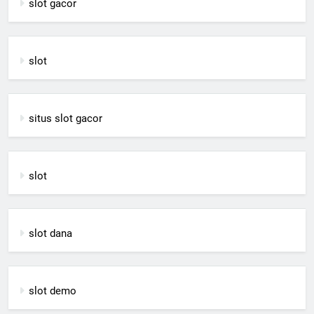
slot gacor
slot
situs slot gacor
slot
slot dana
slot demo