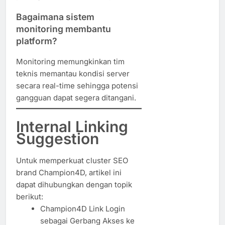
Bagaimana sistem
monitoring membantu
platform?
Monitoring memungkinkan tim
teknis memantau kondisi server
secara real-time sehingga potensi
gangguan dapat segera ditangani.
Internal Linking
Suggestion
Untuk memperkuat cluster SEO
brand Champion4D, artikel ini
dapat dihubungkan dengan topik
berikut:
Champion4D Link Login
sebagai Gerbang Akses ke