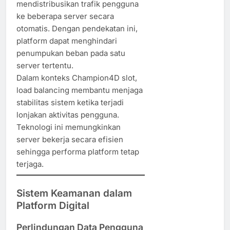
mendistribusikan trafik pengguna
ke beberapa server secara
otomatis. Dengan pendekatan ini,
platform dapat menghindari
penumpukan beban pada satu
server tertentu.
Dalam konteks Champion4D slot,
load balancing membantu menjaga
stabilitas sistem ketika terjadi
lonjakan aktivitas pengguna.
Teknologi ini memungkinkan
server bekerja secara efisien
sehingga performa platform tetap
terjaga.
Sistem Keamanan dalam
Platform Digital
Perlindungan Data Pengguna