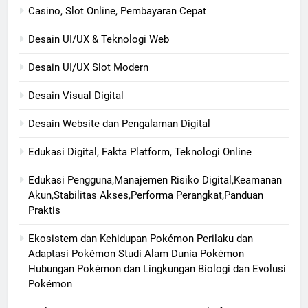
Casino, Slot Online, Pembayaran Cepat
Desain UI/UX & Teknologi Web
Desain UI/UX Slot Modern
Desain Visual Digital
Desain Website dan Pengalaman Digital
Edukasi Digital, Fakta Platform, Teknologi Online
Edukasi Pengguna,Manajemen Risiko Digital,Keamanan
Akun,Stabilitas Akses,Performa Perangkat,Panduan
Praktis
Ekosistem dan Kehidupan Pokémon Perilaku dan
Adaptasi Pokémon Studi Alam Dunia Pokémon
Hubungan Pokémon dan Lingkungan Biologi dan Evolusi
Pokémon