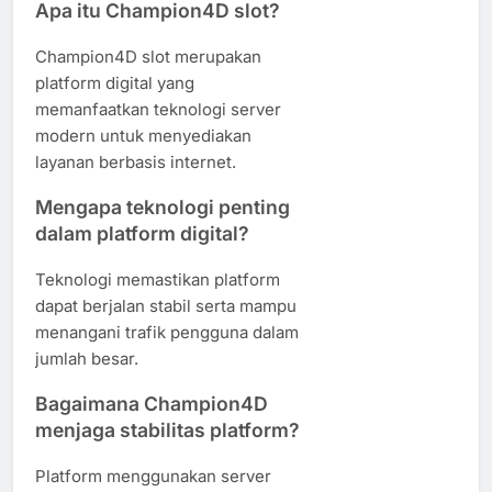
Apa itu Champion4D slot?
Champion4D slot merupakan
platform digital yang
memanfaatkan teknologi server
modern untuk menyediakan
layanan berbasis internet.
Mengapa teknologi penting
dalam platform digital?
Teknologi memastikan platform
dapat berjalan stabil serta mampu
menangani trafik pengguna dalam
jumlah besar.
Bagaimana Champion4D
menjaga stabilitas platform?
Platform menggunakan server