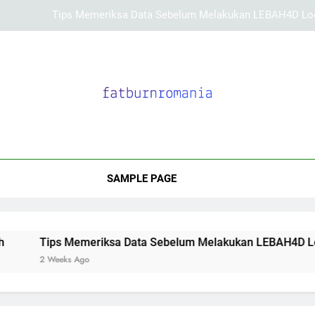
Tips Memeriksa Data Sebelum Melakukan LEBAH4D Log
Panduan Login KAYA787 deng
Cara Mengatasi Perbedaan Tampilan KAYA787 Login
Tips Menggunakan Perangkat Pribadi untuk EDWI
 Burn Romania
Tips Memeriksa Data Sebelum Melakukan LEBAH4D Log
rogram Penurunan Berat Badan Yang Efektif Di Fat Burn Roma
Panduan Login KAYA787 deng
SAMPLE PAGE
Cara Mengatasi Perbedaan Tampilan KAYA787 Login
ips Memeriksa Data Sebelum Melakukan LEBAH4D Login agar 
Weeks Ago