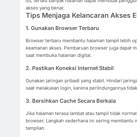
itu, terlalu banyak halaman dapat membuat penggu
akses yang benar.
Tips Menjaga Kelancaran Akses
1. Gunakan Browser Terbaru
Browser terbaru membantu halaman tampil lebih o
keamanan akses. Pembaruan browser juga dapat me
saat membuka halaman digital.
2. Pastikan Koneksi Internet Stabil
Gunakan jaringan pribadi yang stabil. Hindari jaring
saat melakukan login, karena perlindungannya tida
3. Bersihkan Cache Secara Berkala
Jika halaman terasa lambat atau tampil tidak norma
browser. Langkah sederhana ini sering membantu 
tampilan.