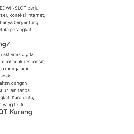
n EDWINSLOT perlu
er, koneksi internet,
 hanya bergantung
lola perangkat
ng?
ktivitas digital
ombol tidak responsif,
isa mengalami
acak.
aitan dengan
lur lain tanpa
kat. Karena itu,
yang teliti.
OT Kurang