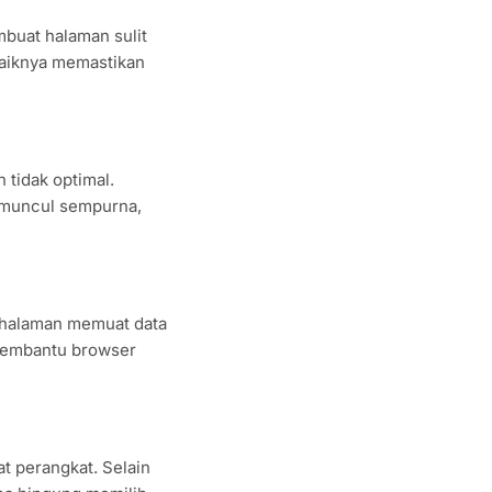
mbuat halaman sulit
baiknya memastikan
tidak optimal.
k muncul sempurna,
 halaman memuat data
membantu browser
 perangkat. Selain