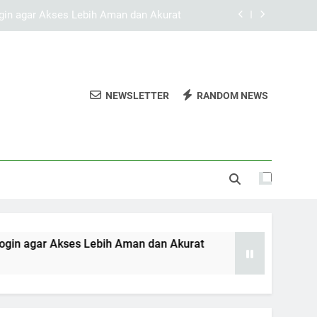
in agar Akses Lebih Aman dan Akurat
an Perangkat Pribadi yang Lebih Aman
 di Setiap Browser secara Sistematis
NEWSLETTER
RANDOM NEWS
NSLOT Login dengan Aman dan Terarah
in agar Akses Lebih Aman dan Akurat
nia.
an Perangkat Pribadi yang Lebih Aman
 di Setiap Browser secara Sistematis
Akses Lebih Aman dan Akurat
Panduan Login KAYA787 
2 Weeks Ago