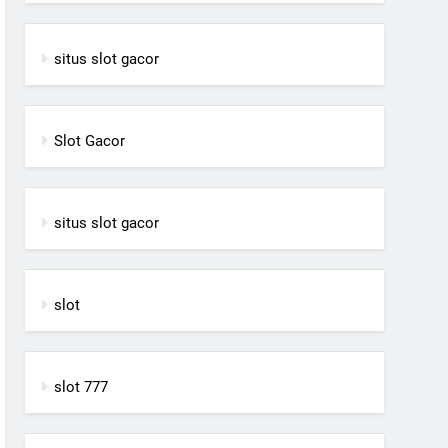
situs slot gacor
Slot Gacor
situs slot gacor
slot
slot 777