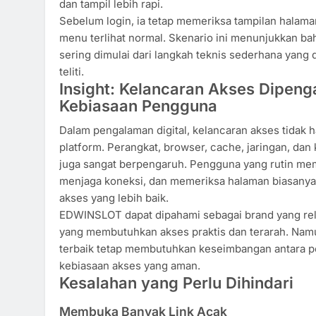
dan tampil lebih rapi.
Sebelum login, ia tetap memeriksa tampilan halam
menu terlihat normal. Skenario ini menunjukkan ba
sering dimulai dari langkah teknis sederhana yang
teliti.
Insight: Kelancaran Akses Dipeng
Kebiasaan Pengguna
Dalam pengalaman digital, kelancaran akses tidak 
platform. Perangkat, browser, cache, jaringan, da
juga sangat berpengaruh. Pengguna yang rutin me
menjaga koneksi, dan memeriksa halaman biasanya
akses yang lebih baik.
EDWINSLOT dapat dipahami sebagai brand yang re
yang membutuhkan akses praktis dan terarah. Na
terbaik tetap membutuhkan keseimbangan antara p
kebiasaan akses yang aman.
Kesalahan yang Perlu Dihindari
Membuka Banyak Link Acak