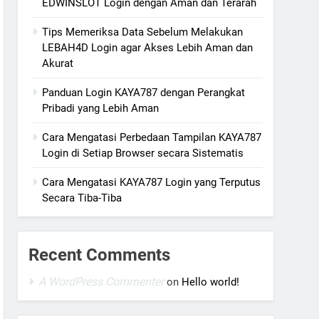
EDWINSLOT Login dengan Aman dan Terarah
Tips Memeriksa Data Sebelum Melakukan
LEBAH4D Login agar Akses Lebih Aman dan
Akurat
Panduan Login KAYA787 dengan Perangkat
Pribadi yang Lebih Aman
Cara Mengatasi Perbedaan Tampilan KAYA787
Login di Setiap Browser secara Sistematis
Cara Mengatasi KAYA787 Login yang Terputus
Secara Tiba-Tiba
Recent Comments
A WordPress Commenter
on
Hello world!