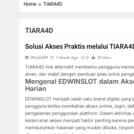
Home
TIARA4D
TIARA4D
Solusi Akses Praktis melalui TIARA4D
39e5439
1 Month Ago
0
10 Mins
TIARA4D link alternatif membantu pengguna memah
aman, dan stabil dengan panduan jelas untuk penga
Mengenal EDWINSLOT dalam Akses
Harian
EDWINSLOT menjadi salah satu brand digital yang b
pengguna ketika membahas akses online, login, daftar
pengalaman penggunaan platform. Dalam aktivitas di
kelancaran akses menjadi faktor penting karena p
membutuhkan halaman yang mudah dibuka, respons