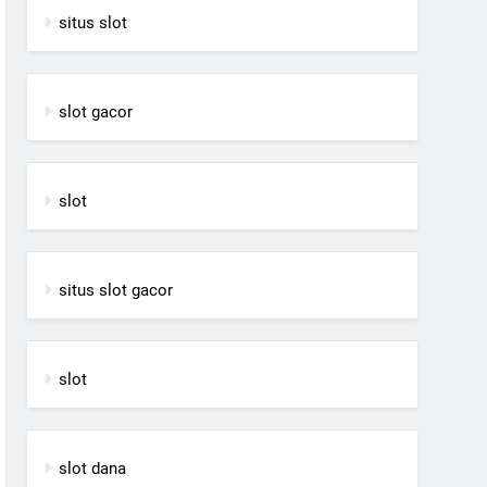
situs slot
slot gacor
slot
situs slot gacor
slot
slot dana