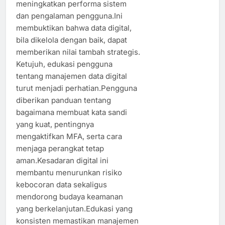
meningkatkan performa sistem
dan pengalaman pengguna.Ini
membuktikan bahwa data digital,
bila dikelola dengan baik, dapat
memberikan nilai tambah strategis.
Ketujuh, edukasi pengguna
tentang manajemen data digital
turut menjadi perhatian.Pengguna
diberikan panduan tentang
bagaimana membuat kata sandi
yang kuat, pentingnya
mengaktifkan MFA, serta cara
menjaga perangkat tetap
aman.Kesadaran digital ini
membantu menurunkan risiko
kebocoran data sekaligus
mendorong budaya keamanan
yang berkelanjutan.Edukasi yang
konsisten memastikan manajemen