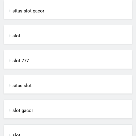
situs slot gacor
slot
slot 777
situs slot
slot gacor
slot