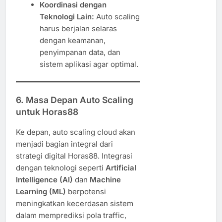
Koordinasi dengan
Teknologi Lain:
Auto scaling
harus berjalan selaras
dengan keamanan,
penyimpanan data, dan
sistem aplikasi agar optimal.
6. Masa Depan Auto Scaling
untuk Horas88
Ke depan, auto scaling cloud akan
menjadi bagian integral dari
strategi digital Horas88. Integrasi
dengan teknologi seperti
Artificial
Intelligence (AI)
dan
Machine
Learning (ML)
berpotensi
meningkatkan kecerdasan sistem
dalam memprediksi pola traffic,