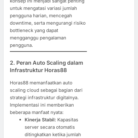
konsep ini menjadi sangat penting
untuk mengatasi variasi jumlah
pengguna harian, mencegah
downtime, serta mengurangi risiko
bottleneck yang dapat
mengganggu pengalaman
pengguna.
2. Peran Auto Scaling dalam
Infrastruktur Horas88
Horas88 memanfaatkan auto
scaling cloud sebagai bagian dari
strategi infrastruktur digitalnya.
Implementasi ini memberikan
beberapa manfaat nyata:
Kinerja Stabil:
Kapasitas
server secara otomatis
ditingkatkan ketika jumlah