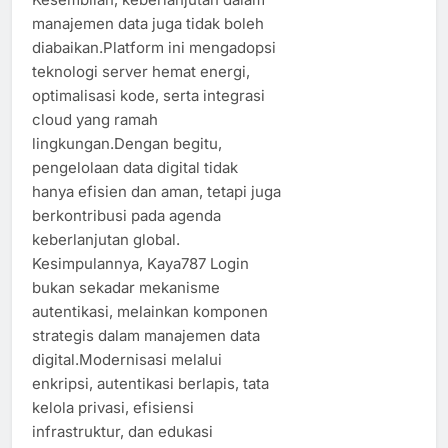
manajemen data juga tidak boleh
diabaikan.Platform ini mengadopsi
teknologi server hemat energi,
optimalisasi kode, serta integrasi
cloud yang ramah
lingkungan.Dengan begitu,
pengelolaan data digital tidak
hanya efisien dan aman, tetapi juga
berkontribusi pada agenda
keberlanjutan global.
Kesimpulannya, Kaya787 Login
bukan sekadar mekanisme
autentikasi, melainkan komponen
strategis dalam manajemen data
digital.Modernisasi melalui
enkripsi, autentikasi berlapis, tata
kelola privasi, efisiensi
infrastruktur, dan edukasi