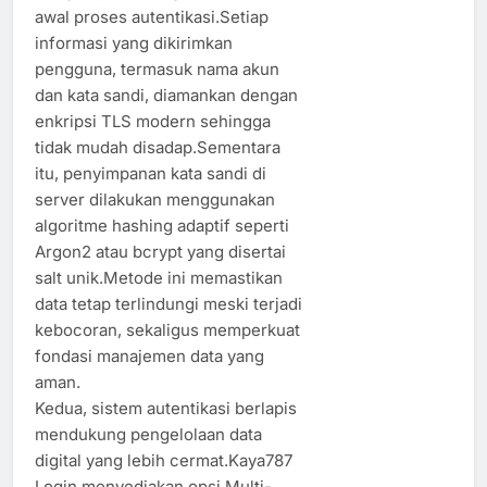
awal proses autentikasi.Setiap
informasi yang dikirimkan
pengguna, termasuk nama akun
dan kata sandi, diamankan dengan
enkripsi TLS modern sehingga
tidak mudah disadap.Sementara
itu, penyimpanan kata sandi di
server dilakukan menggunakan
algoritme hashing adaptif seperti
Argon2 atau bcrypt yang disertai
salt unik.Metode ini memastikan
data tetap terlindungi meski terjadi
kebocoran, sekaligus memperkuat
fondasi manajemen data yang
aman.
Kedua, sistem autentikasi berlapis
mendukung pengelolaan data
digital yang lebih cermat.Kaya787
Login menyediakan opsi Multi-