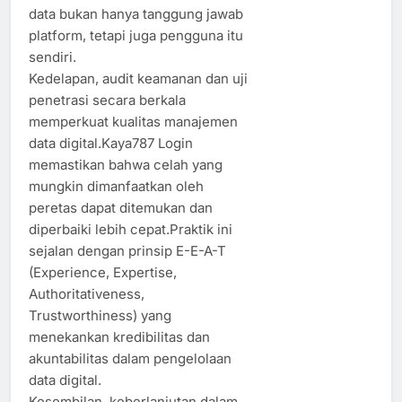
data bukan hanya tanggung jawab
platform, tetapi juga pengguna itu
sendiri.
Kedelapan, audit keamanan dan uji
penetrasi secara berkala
memperkuat kualitas manajemen
data digital.Kaya787 Login
memastikan bahwa celah yang
mungkin dimanfaatkan oleh
peretas dapat ditemukan dan
diperbaiki lebih cepat.Praktik ini
sejalan dengan prinsip E-E-A-T
(Experience, Expertise,
Authoritativeness,
Trustworthiness) yang
menekankan kredibilitas dan
akuntabilitas dalam pengelolaan
data digital.
Kesembilan, keberlanjutan dalam