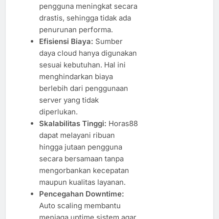
pengguna meningkat secara
drastis, sehingga tidak ada
penurunan performa.
Efisiensi Biaya:
Sumber
daya cloud hanya digunakan
sesuai kebutuhan. Hal ini
menghindarkan biaya
berlebih dari penggunaan
server yang tidak
diperlukan.
Skalabilitas Tinggi:
Horas88
dapat melayani ribuan
hingga jutaan pengguna
secara bersamaan tanpa
mengorbankan kecepatan
maupun kualitas layanan.
Pencegahan Downtime:
Auto scaling membantu
menjaga uptime sistem agar