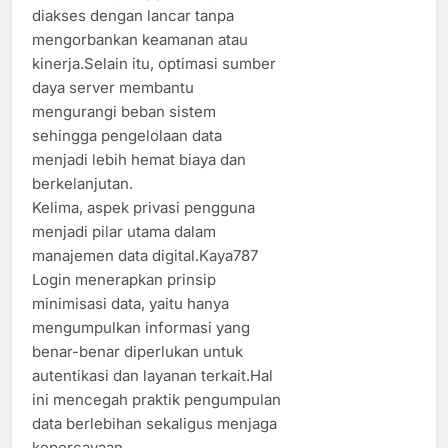
diakses dengan lancar tanpa
mengorbankan keamanan atau
kinerja.Selain itu, optimasi sumber
daya server membantu
mengurangi beban sistem
sehingga pengelolaan data
menjadi lebih hemat biaya dan
berkelanjutan.
Kelima, aspek privasi pengguna
menjadi pilar utama dalam
manajemen data digital.Kaya787
Login menerapkan prinsip
minimisasi data, yaitu hanya
mengumpulkan informasi yang
benar-benar diperlukan untuk
autentikasi dan layanan terkait.Hal
ini mencegah praktik pengumpulan
data berlebihan sekaligus menjaga
kepercayaan