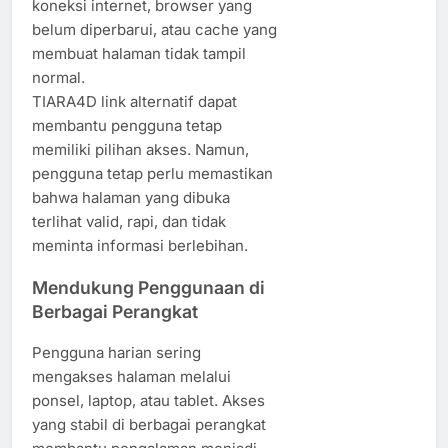
koneksi internet, browser yang
belum diperbarui, atau cache yang
membuat halaman tidak tampil
normal.
TIARA4D link alternatif dapat
membantu pengguna tetap
memiliki pilihan akses. Namun,
pengguna tetap perlu memastikan
bahwa halaman yang dibuka
terlihat valid, rapi, dan tidak
meminta informasi berlebihan.
Mendukung Penggunaan di
Berbagai Perangkat
Pengguna harian sering
mengakses halaman melalui
ponsel, laptop, atau tablet. Akses
yang stabil di berbagai perangkat