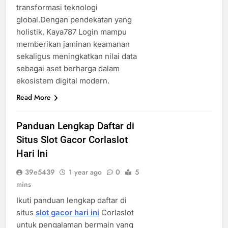
transformasi teknologi
global.Dengan pendekatan yang
holistik, Kaya787 Login mampu
memberikan jaminan keamanan
sekaligus meningkatkan nilai data
sebagai aset berharga dalam
ekosistem digital modern.
Read More
Panduan Lengkap Daftar di
Situs Slot Gacor Corlaslot
Hari Ini
39e5439
1 year ago
0
5
mins
Ikuti panduan lengkap daftar di
situs
slot gacor hari ini
Corlaslot
untuk pengalaman bermain yang