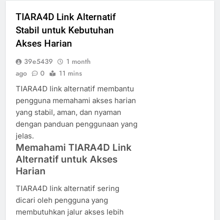
TIARA4D Link Alternatif
Stabil untuk Kebutuhan
Akses Harian
39e5439
1 month
ago
0
11 mins
TIARA4D link alternatif membantu
pengguna memahami akses harian
yang stabil, aman, dan nyaman
dengan panduan penggunaan yang
jelas.
Memahami TIARA4D Link
Alternatif untuk Akses
Harian
TIARA4D link alternatif sering
dicari oleh pengguna yang
membutuhkan jalur akses lebih