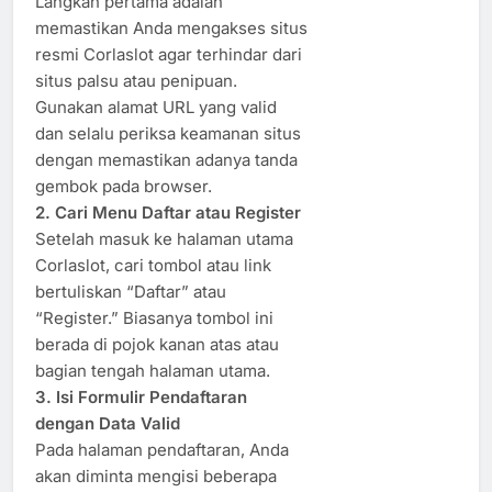
Langkah pertama adalah
memastikan Anda mengakses situs
resmi Corlaslot agar terhindar dari
situs palsu atau penipuan.
Gunakan alamat URL yang valid
dan selalu periksa keamanan situs
dengan memastikan adanya tanda
gembok pada browser.
2. Cari Menu Daftar atau Register
Setelah masuk ke halaman utama
Corlaslot, cari tombol atau link
bertuliskan “Daftar” atau
“Register.” Biasanya tombol ini
berada di pojok kanan atas atau
bagian tengah halaman utama.
3. Isi Formulir Pendaftaran
dengan Data Valid
Pada halaman pendaftaran, Anda
akan diminta mengisi beberapa