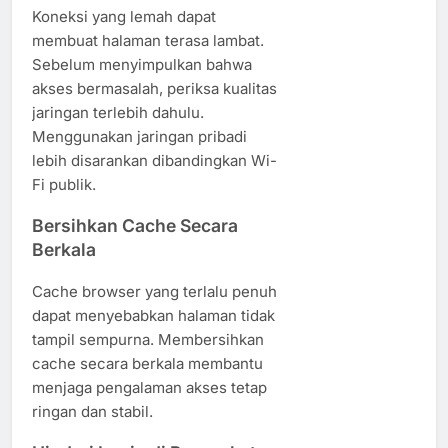
Koneksi yang lemah dapat
membuat halaman terasa lambat.
Sebelum menyimpulkan bahwa
akses bermasalah, periksa kualitas
jaringan terlebih dahulu.
Menggunakan jaringan pribadi
lebih disarankan dibandingkan Wi-
Fi publik.
Bersihkan Cache Secara
Berkala
Cache browser yang terlalu penuh
dapat menyebabkan halaman tidak
tampil sempurna. Membersihkan
cache secara berkala membantu
menjaga pengalaman akses tetap
ringan dan stabil.