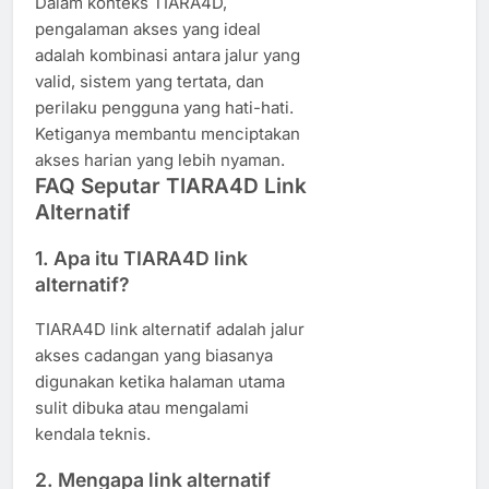
Dalam konteks TIARA4D,
pengalaman akses yang ideal
adalah kombinasi antara jalur yang
valid, sistem yang tertata, dan
perilaku pengguna yang hati-hati.
Ketiganya membantu menciptakan
akses harian yang lebih nyaman.
FAQ Seputar TIARA4D Link
Alternatif
1. Apa itu TIARA4D link
alternatif?
TIARA4D link alternatif adalah jalur
akses cadangan yang biasanya
digunakan ketika halaman utama
sulit dibuka atau mengalami
kendala teknis.
2. Mengapa link alternatif