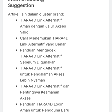
Suggestion
Artikel lain dalam cluster brand:
TIARA4D Link Alternatif
Aman dengan Jalur Akses
Valid
Cara Menemukan TIARA4D
Link Alternatif yang Benar
Panduan Mengecek
TIARA4D Link Alternatif
Sebelum Digunakan
TIARA4D Link Alternatif
untuk Pengalaman Akses
Lebih Nyaman
TIARA4D Link Alternatif dan
Pentingnya Keamanan
Akses
Panduan TIARA4D Login
Aman untuk Pengguna Baru