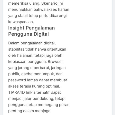
memeriksa ulang. Skenario ini
menunjukkan bahwa akses harian
yang stabil tetap perlu dibarengi
kewaspadaan.
Insight Pengalaman
Pengguna Digital
Dalam pengalaman digital,
stabilitas tidak hanya ditentukan
oleh halaman, tetapi juga oleh
kebiasaan pengguna. Browser
yang jarang diperbarui, jaringan
publik, cache menumpuk, dan
password lemah dapat membuat
akses terasa kurang optimal.
TIARA4D link alternatif dapat
menjadi jalur pendukung, tetapi
pengguna tetap memegang peran
penting dalam menjaga