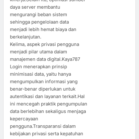
daya server membantu
mengurangi beban sistem
sehingga pengelolaan data
menjadi lebih hemat biaya dan
berkelanjutan.
Kelima, aspek privasi pengguna
menjadi pilar utama dalam
manajemen data digital.Kaya787
Login menerapkan prinsip
minimisasi data, yaitu hanya
mengumpulkan informasi yang
benar-benar diperlukan untuk
autentikasi dan layanan terkait.Hal
ini mencegah praktik pengumpulan
data berlebihan sekaligus menjaga
kepercayaan
pengguna.Transparansi dalam
kebijakan privasi serta kepatuhan