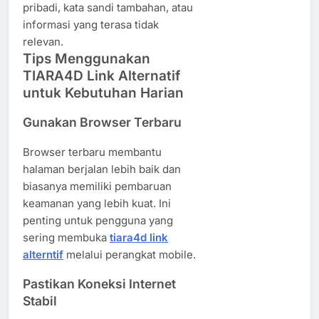
pribadi, kata sandi tambahan, atau
informasi yang terasa tidak
relevan.
Tips Menggunakan
TIARA4D Link Alternatif
untuk Kebutuhan Harian
Gunakan Browser Terbaru
Browser terbaru membantu
halaman berjalan lebih baik dan
biasanya memiliki pembaruan
keamanan yang lebih kuat. Ini
penting untuk pengguna yang
sering membuka
tiara4d link
alterntif
melalui perangkat mobile.
Pastikan Koneksi Internet
Stabil