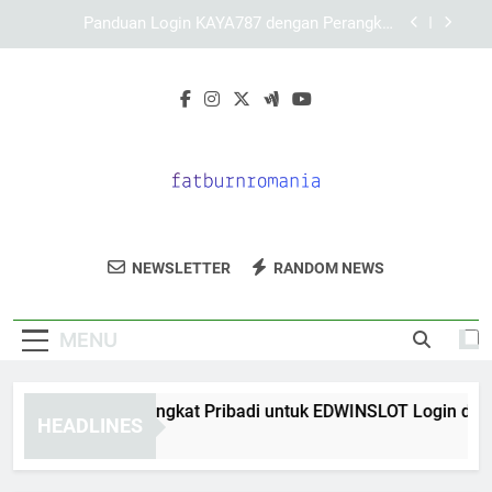
Skip
Akurat
Panduan Login KAYA787 dengan Perangkat
to
Pribadi yang Lebih Aman
content
Cara Mengatasi Perbedaan Tampilan KAYA787
Login di Setiap Browser secara Sistematis
Tips Menggunakan Perangkat Pribadi untuk
EDWINSLOT Login dengan Aman dan Terarah
Tips Memeriksa Data Sebelum Melakukan
LEBAH4D Login agar Akses Lebih Aman dan
Akurat
Panduan Login KAYA787 dengan Perangkat
Pribadi yang Lebih Aman
Fat Burn
Temukan Program Penurunan Berat Badan
Cara Mengatasi Perbedaan Tampilan KAYA787
NEWSLETTER
RANDOM NEWS
Romania
Login di Setiap Browser secara Sistematis
Yang Efektif Di Fat Burn Romania.
MENU
nggunakan Perangkat Pribadi untuk EDWINSLOT Login dengan
HEADLINES
go