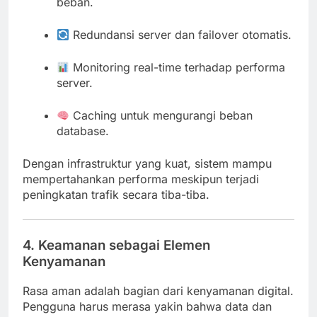
beban.
Redundansi server dan failover otomatis.
Monitoring real-time terhadap performa
server.
Caching untuk mengurangi beban
database.
Dengan infrastruktur yang kuat, sistem mampu
mempertahankan performa meskipun terjadi
peningkatan trafik secara tiba-tiba.
4. Keamanan sebagai Elemen
Kenyamanan
Rasa aman adalah bagian dari kenyamanan digital.
Pengguna harus merasa yakin bahwa data dan