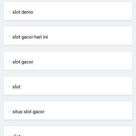
slot demo
slot gacor hari ini
slot gacor
slot
situs slot gacor