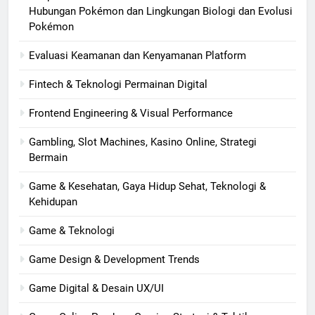
Hubungan Pokémon dan Lingkungan Biologi dan Evolusi
Pokémon
Evaluasi Keamanan dan Kenyamanan Platform
Fintech & Teknologi Permainan Digital
Frontend Engineering & Visual Performance
Gambling, Slot Machines, Kasino Online, Strategi
Bermain
Game & Kesehatan, Gaya Hidup Sehat, Teknologi &
Kehidupan
Game & Teknologi
Game Design & Development Trends
Game Digital & Desain UX/UI