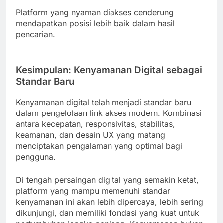
Platform yang nyaman diakses cenderung
mendapatkan posisi lebih baik dalam hasil
pencarian.
Kesimpulan: Kenyamanan Digital sebagai
Standar Baru
Kenyamanan digital telah menjadi standar baru
dalam pengelolaan link akses modern. Kombinasi
antara kecepatan, responsivitas, stabilitas,
keamanan, dan desain UX yang matang
menciptakan pengalaman yang optimal bagi
pengguna.
Di tengah persaingan digital yang semakin ketat,
platform yang mampu memenuhi standar
kenyamanan ini akan lebih dipercaya, lebih sering
dikunjungi, dan memiliki fondasi yang kuat untuk