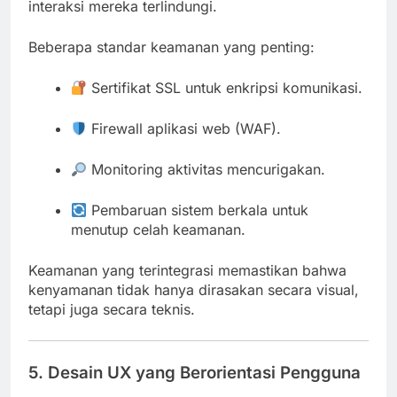
interaksi mereka terlindungi.
Beberapa standar keamanan yang penting:
Sertifikat SSL untuk enkripsi komunikasi.
Firewall aplikasi web (WAF).
Monitoring aktivitas mencurigakan.
Pembaruan sistem berkala untuk
menutup celah keamanan.
Keamanan yang terintegrasi memastikan bahwa
kenyamanan tidak hanya dirasakan secara visual,
tetapi juga secara teknis.
5. Desain UX yang Berorientasi Pengguna