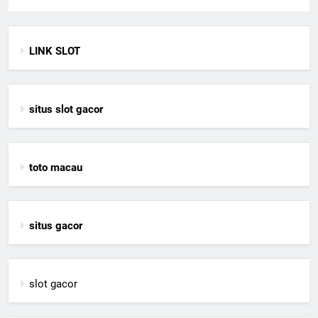
LINK SLOT
situs slot gacor
toto macau
situs gacor
slot gacor