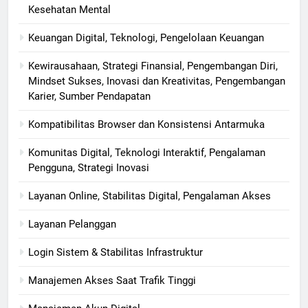
Kesehatan Mental
Keuangan Digital, Teknologi, Pengelolaan Keuangan
Kewirausahaan, Strategi Finansial, Pengembangan Diri,
Mindset Sukses, Inovasi dan Kreativitas, Pengembangan
Karier, Sumber Pendapatan
Kompatibilitas Browser dan Konsistensi Antarmuka
Komunitas Digital, Teknologi Interaktif, Pengalaman
Pengguna, Strategi Inovasi
Layanan Online, Stabilitas Digital, Pengalaman Akses
Layanan Pelanggan
Login Sistem & Stabilitas Infrastruktur
Manajemen Akses Saat Trafik Tinggi