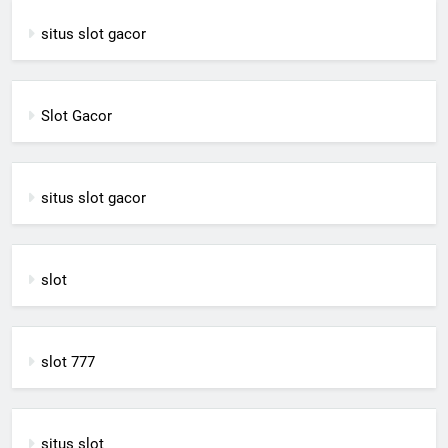
situs slot gacor
Slot Gacor
situs slot gacor
slot
slot 777
situs slot