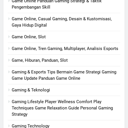
Game Online Panduan Gaming Strategi & Taktik
Pengembangan Skill
Game Online, Casual Gaming, Desain & Kustomisasi,
Gaya Hidup Digital
Game Online, Slot
Game Online, Tren Gaming, Multiplayer, Analisis Esports
Game, Hiburan, Panduan, Slot
Gaming & Esports Tips Bermain Game Strategi Gaming
Game Update Panduan Game Online
Gaming & Teknologi
Gaming Lifestyle Player Wellness Comfort Play
Techniques Game Relaxation Guide Personal Gaming
Strategy
Gaming Technology