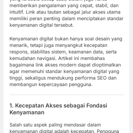
memberikan pengalaman yang cepat, stabil, dan
intuitif. Link atau tautan sebagai jalur akses utama
memiliki peran penting dalam menciptakan standar
kenyamanan digital tersebut.
Kenyamanan digital bukan hanya soal desain yang
menarik, tetapi juga menyangkut kecepatan
respons, stabilitas sistem, keamanan data, serta
kemudahan navigasi. Artikel ini membahas
bagaimana link akses modern dapat dioptimalkan
agar memenuhi standar kenyamanan digital yang
tinggi, sekaligus mendukung performa SEO dan
membangun kepercayaan pengguna.
1. Kecepatan Akses sebagai Fondasi
Kenyamanan
Salah satu aspek paling mendasar dalam
kenyamanan digital adalah kecepatan. Pengguna