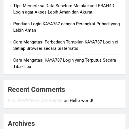
Tips Memeriksa Data Sebelum Melakukan LEBAH4D
Login agar Akses Lebih Aman dan Akurat
Panduan Login KAYA787 dengan Perangkat Pribadi yang
Lebih Aman
Cara Mengatasi Perbedaan Tampilan KAYA787 Login di
Setiap Browser secara Sistematis
Cara Mengatasi KAYA787 Login yang Terputus Secara
Tiba-Tiba
Recent Comments
A WordPress Commenter
on
Hello world!
Archives