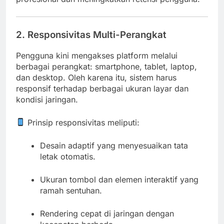
2. Responsivitas Multi-Perangkat
Pengguna kini mengakses platform melalui
berbagai perangkat: smartphone, tablet, laptop,
dan desktop. Oleh karena itu, sistem harus
responsif terhadap berbagai ukuran layar dan
kondisi jaringan.
Prinsip responsivitas meliputi:
Desain adaptif yang menyesuaikan tata
letak otomatis.
Ukuran tombol dan elemen interaktif yang
ramah sentuhan.
Rendering cepat di jaringan dengan