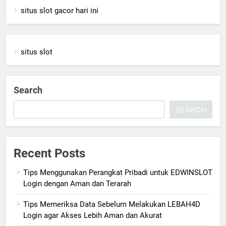
situs slot gacor hari ini
situs slot
Search
SEARCH
Recent Posts
Tips Menggunakan Perangkat Pribadi untuk EDWINSLOT
Login dengan Aman dan Terarah
Tips Memeriksa Data Sebelum Melakukan LEBAH4D
Login agar Akses Lebih Aman dan Akurat