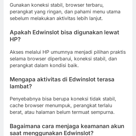
Gunakan koneksi stabil, browser terbaru,
perangkat yang ringan, dan pahami menu utama
sebelum melakukan aktivitas lebih lanjut.
Apakah Edwinslot bisa digunakan lewat
HP?
Akses melalui HP umumnya menjadi pilihan praktis
selama browser diperbarui, koneksi stabil, dan
perangkat dalam kondisi baik.
Mengapa aktivitas di Edwinslot terasa
lambat?
Penyebabnya bisa berupa koneksi tidak stabil,
cache browser menumpuk, perangkat terlalu
berat, atau halaman belum termuat sempurna.
Bagaimana cara menjaga keamanan akun
saat menggunakan Edwinslot?