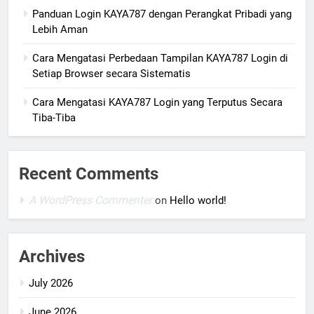
Panduan Login KAYA787 dengan Perangkat Pribadi yang
Lebih Aman
Cara Mengatasi Perbedaan Tampilan KAYA787 Login di
Setiap Browser secara Sistematis
Cara Mengatasi KAYA787 Login yang Terputus Secara
Tiba-Tiba
Recent Comments
A WordPress Commenter
on
Hello world!
Archives
July 2026
June 2026