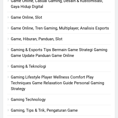
Game Online, Casual Gaming, Desain & Kustomisasi,
Gaya Hidup Digital
Game Online, Slot
Game Online, Tren Gaming, Multiplayer, Analisis Esports
Game, Hiburan, Panduan, Slot
Gaming & Esports Tips Bermain Game Strategi Gaming
Game Update Panduan Game Online
Gaming & Teknologi
Gaming Lifestyle Player Wellness Comfort Play
Techniques Game Relaxation Guide Personal Gaming
Strategy
Gaming Technology
Gaming, Tips & Trik, Pengaturan Game