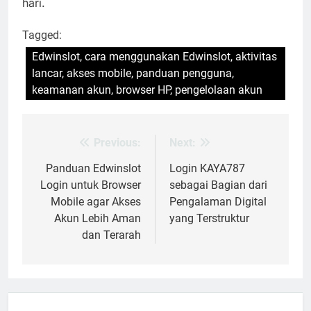
hari.
Tagged:
Edwinslot, cara menggunakan Edwinslot, aktivitas
lancar, akses mobile, panduan pengguna,
keamanan akun, browser HP, pengelolaan akun
Previous:
Next:
Post
navigation
Panduan Edwinslot
Login KAYA787
Login untuk Browser
sebagai Bagian dari
Mobile agar Akses
Pengalaman Digital
Akun Lebih Aman
yang Terstruktur
dan Terarah