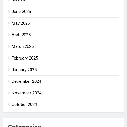
June 2025
May 2025
April 2025
March 2025
February 2025
January 2025
December 2024
November 2024
October 2024