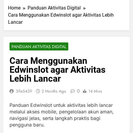
Home
Panduan Aktivitas Digital
Cara Menggunakan Edwinslot agar Aktivitas Lebih
Lancar
PANDUAN AKTIVITAS DIGITAL
Cara Menggunakan
Edwinslot agar Aktivitas
Lebih Lancar
0
39e5439
2 Months Ago
14 Mins
Panduan Edwinslot untuk aktivitas lebih lancar
melalui akses mobile, pengelolaan akun aman,
navigasi jelas, serta langkah praktis bagi
pengguna baru.