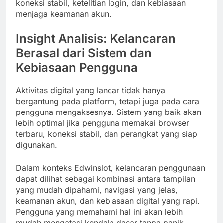
koneksi stabil, ketelitian login, dan kebiasaan
menjaga keamanan akun.
Insight Analisis: Kelancaran
Berasal dari Sistem dan
Kebiasaan Pengguna
Aktivitas digital yang lancar tidak hanya
bergantung pada platform, tetapi juga pada cara
pengguna mengaksesnya. Sistem yang baik akan
lebih optimal jika pengguna memakai browser
terbaru, koneksi stabil, dan perangkat yang siap
digunakan.
Dalam konteks Edwinslot, kelancaran penggunaan
dapat dilihat sebagai kombinasi antara tampilan
yang mudah dipahami, navigasi yang jelas,
keamanan akun, dan kebiasaan digital yang rapi.
Pengguna yang memahami hal ini akan lebih
mudah mengatasi kendala dasar tanpa panik.