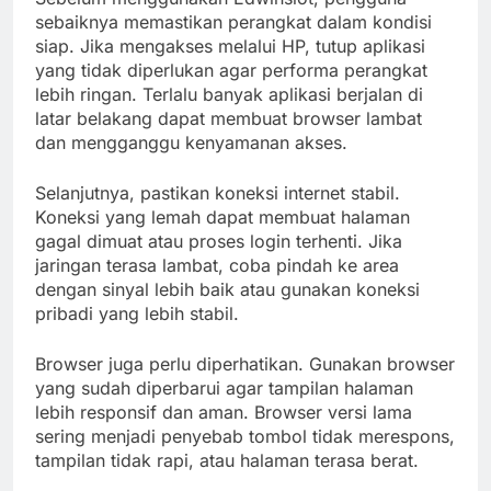
sebaiknya memastikan perangkat dalam kondisi
siap. Jika mengakses melalui HP, tutup aplikasi
yang tidak diperlukan agar performa perangkat
lebih ringan. Terlalu banyak aplikasi berjalan di
latar belakang dapat membuat browser lambat
dan mengganggu kenyamanan akses.
Selanjutnya, pastikan koneksi internet stabil.
Koneksi yang lemah dapat membuat halaman
gagal dimuat atau proses login terhenti. Jika
jaringan terasa lambat, coba pindah ke area
dengan sinyal lebih baik atau gunakan koneksi
pribadi yang lebih stabil.
Browser juga perlu diperhatikan. Gunakan browser
yang sudah diperbarui agar tampilan halaman
lebih responsif dan aman. Browser versi lama
sering menjadi penyebab tombol tidak merespons,
tampilan tidak rapi, atau halaman terasa berat.