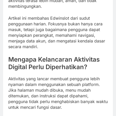
aktivitas terasa lebih mudah, aman, dan tidak
membingungkan.
Artikel ini membahas Edwinslot dari sudut
penggunaan harian. Fokusnya bukan hanya cara
masuk, tetapi juga bagaimana pengguna dapat
menyiapkan perangkat, memahami navigasi,
menjaga data akun, dan mengatasi kendala dasar
secara mandiri.
Mengapa Kelancaran Aktivitas
Digital Perlu Diperhatikan?
Aktivitas yang lancar membuat pengguna lebih
nyaman dalam menggunakan sebuah platform.
Jika halaman mudah dibuka, menu mudah
ditemukan, dan instruksi dapat dipahami,
pengguna tidak perlu menghabiskan banyak waktu
untuk mencari fungsi dasar.