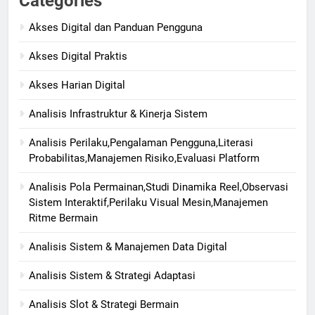
Categories
Akses Digital dan Panduan Pengguna
Akses Digital Praktis
Akses Harian Digital
Analisis Infrastruktur & Kinerja Sistem
Analisis Perilaku,Pengalaman Pengguna,Literasi
Probabilitas,Manajemen Risiko,Evaluasi Platform
Analisis Pola Permainan,Studi Dinamika Reel,Observasi
Sistem Interaktif,Perilaku Visual Mesin,Manajemen
Ritme Bermain
Analisis Sistem & Manajemen Data Digital
Analisis Sistem & Strategi Adaptasi
Analisis Slot & Strategi Bermain