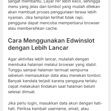
sangat membantu. Layar HP lebih kecil, sehingga
menu yang jelas dan tombol yang mudah ditekan
akan membuat proses penggunaan terasa lebih
nyaman. Jika tampilan terlihat tidak rapi,
pengguna dapat mencoba memperbarui browser
atau membersihkan cache.
Cara Menggunakan Edwinslot
dengan Lebih Lancar
Agar aktivitas lebih lancar, mulailah dengan
membuka halaman melalui browser yang stabil.
Tunggu sampai halaman termuat sempurna
sebelum memasukkan data atau menekan tombol.
Banyak kendala terjadi karena pengguna terlalu
cepat melakukan tindakan saat halaman belum
selesai dimuat.
Jika perlu login, masukkan data akun dengan hati-
hati. Periksa kembali username, email, atau