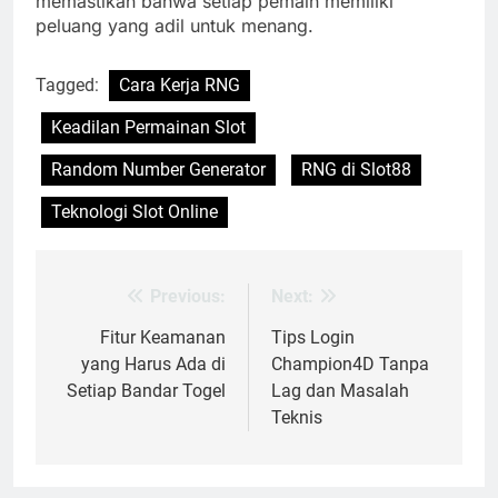
memastikan bahwa setiap pemain memiliki
peluang yang adil untuk menang.
Tagged:
Cara Kerja RNG
Keadilan Permainan Slot
Random Number Generator
RNG di Slot88
Teknologi Slot Online
Previous:
Next:
Post
navigation
Fitur Keamanan
Tips Login
yang Harus Ada di
Champion4D Tanpa
Setiap Bandar Togel
Lag dan Masalah
Teknis