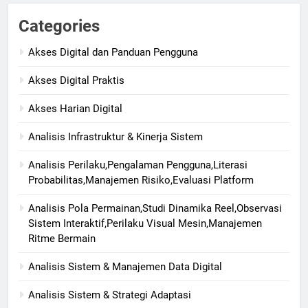
Categories
Akses Digital dan Panduan Pengguna
Akses Digital Praktis
Akses Harian Digital
Analisis Infrastruktur & Kinerja Sistem
Analisis Perilaku,Pengalaman Pengguna,Literasi
Probabilitas,Manajemen Risiko,Evaluasi Platform
Analisis Pola Permainan,Studi Dinamika Reel,Observasi
Sistem Interaktif,Perilaku Visual Mesin,Manajemen
Ritme Bermain
Analisis Sistem & Manajemen Data Digital
Analisis Sistem & Strategi Adaptasi