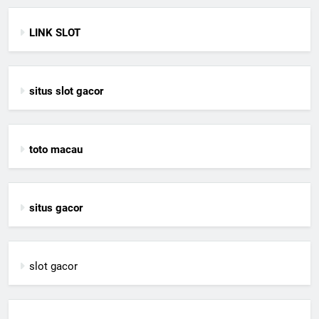
LINK SLOT
situs slot gacor
toto macau
situs gacor
slot gacor