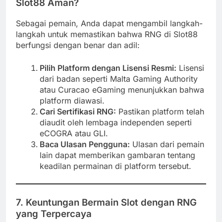
Slot88 Aman?
Sebagai pemain, Anda dapat mengambil langkah-
langkah untuk memastikan bahwa RNG di Slot88
berfungsi dengan benar dan adil:
Pilih Platform dengan Lisensi Resmi:
Lisensi
dari badan seperti Malta Gaming Authority
atau Curacao eGaming menunjukkan bahwa
platform diawasi.
Cari Sertifikasi RNG:
Pastikan platform telah
diaudit oleh lembaga independen seperti
eCOGRA atau GLI.
Baca Ulasan Pengguna:
Ulasan dari pemain
lain dapat memberikan gambaran tentang
keadilan permainan di platform tersebut.
7. Keuntungan Bermain Slot dengan RNG
yang Terpercaya