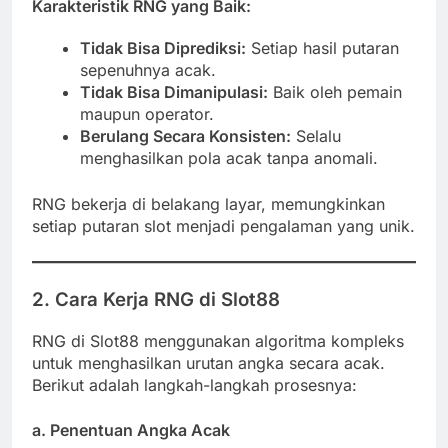
Karakteristik RNG yang Baik:
Tidak Bisa Diprediksi:
Setiap hasil putaran
sepenuhnya acak.
Tidak Bisa Dimanipulasi:
Baik oleh pemain
maupun operator.
Berulang Secara Konsisten:
Selalu
menghasilkan pola acak tanpa anomali.
RNG bekerja di belakang layar, memungkinkan
setiap putaran slot menjadi pengalaman yang unik.
2. Cara Kerja RNG di Slot88
RNG di Slot88 menggunakan algoritma kompleks
untuk menghasilkan urutan angka secara acak.
Berikut adalah langkah-langkah prosesnya:
a. Penentuan Angka Acak