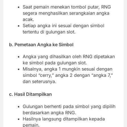
Saat pemain menekan tombol putar, RNG
segera menghasilkan serangkaian angka
acak.
Setiap angka ini sesuai dengan simbol
tertentu di gulungan slot.
b. Pemetaan Angka ke Simbol
Angka yang dihasilkan oleh RNG dipetakan
ke simbol pada gulungan slot.
Misalnya, angka 1 mungkin sesuai dengan
simbol “cerry,” angka 2 dengan “angka 7,”
dan seterusnya.
c. Hasil Ditampilkan
Gulungan berhenti pada simbol yang dipilih
berdasarkan angka RNG.
Hasilnya langsung ditampilkan kepada
pemain.