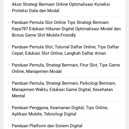
Akun Strategi Bermain Online Optimalisasi Koneksi
Proteksi Data dan Modal
Panduan Pemula Slot Online Tips Strategi Bermain
Kaya787 Edukasi Hiburan Digital Optimalisasi Modal dan
Bonus Game Slot Mobile-Friendly
Panduan Pemula Slot, Tutorial Daftar Online, Tips Daftar
Cepat, Edukasi Slot Online, Langkah Daftar Aman
Panduan Pemula, Strategi Bermain, Fitur Slot, Tips Game
Online, Manajemen Modal
Panduan Pemula, Strategi Bermain, Psikologi Bermain,
Manajemen Waktu, Edukasi Game Digital, Kesehatan
Mental
Panduan Pengguna, Keamanan Digital, Tips Online,
Aplikasi Mobile, Teknologi Digital
Panduan Platform dan Sistem Digital