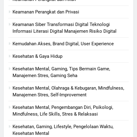
Keamanan Perangkat dan Privasi
Keamanan Siber Transformasi Digital Teknologi
Informasi Literasi Digital Manajemen Risiko Digital
Kemudahan Akses, Brand Digital, User Experience
Kesehatan & Gaya Hidup
Kesehatan Mental, Gaming, Tips Bermain Game,
Manajemen Stres, Gaming Seha
Kesehatan Mental, Olahraga & Kebugaran, Mindfulness,
Manajemen Stres, Self-Improvement
Kesehatan Mental, Pengembangan Diri, Psikologi,
Mindfulness, Life Skills, Stres & Relaksasi
Kesehatan, Gaming, Lifestyle, Pengelolaan Waktu,
Kesehatan Mental