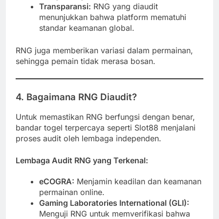
Transparansi:
RNG yang diaudit
menunjukkan bahwa platform mematuhi
standar keamanan global.
RNG juga memberikan variasi dalam permainan,
sehingga pemain tidak merasa bosan.
4. Bagaimana RNG Diaudit?
Untuk memastikan RNG berfungsi dengan benar,
bandar togel terpercaya seperti Slot88 menjalani
proses audit oleh lembaga independen.
Lembaga Audit RNG yang Terkenal:
eCOGRA:
Menjamin keadilan dan keamanan
permainan online.
Gaming Laboratories International (GLI):
Menguji RNG untuk memverifikasi bahwa