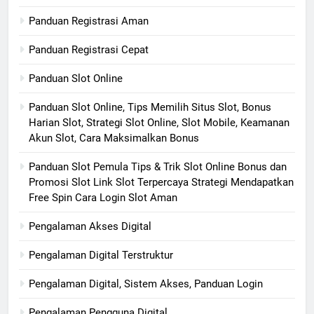
Panduan Registrasi Aman
Panduan Registrasi Cepat
Panduan Slot Online
Panduan Slot Online, Tips Memilih Situs Slot, Bonus
Harian Slot, Strategi Slot Online, Slot Mobile, Keamanan
Akun Slot, Cara Maksimalkan Bonus
Panduan Slot Pemula Tips & Trik Slot Online Bonus dan
Promosi Slot Link Slot Terpercaya Strategi Mendapatkan
Free Spin Cara Login Slot Aman
Pengalaman Akses Digital
Pengalaman Digital Terstruktur
Pengalaman Digital, Sistem Akses, Panduan Login
Pengalaman Pengguna Digital