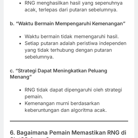
RNG menghasilkan hasil yang sepenuhnya
acak, terlepas dari putaran sebelumnya.
b. “Waktu Bermain Mempengaruhi Kemenangan”
Waktu bermain tidak memengaruhi hasil.
Setiap putaran adalah peristiwa independen
yang tidak terhubung dengan putaran
sebelumnya.
c. “Strategi Dapat Meningkatkan Peluang
Menang”
RNG tidak dapat dipengaruhi oleh strategi
pemain.
Kemenangan murni berdasarkan
keberuntungan dan algoritma acak.
6. Bagaimana Pemain Memastikan RNG di