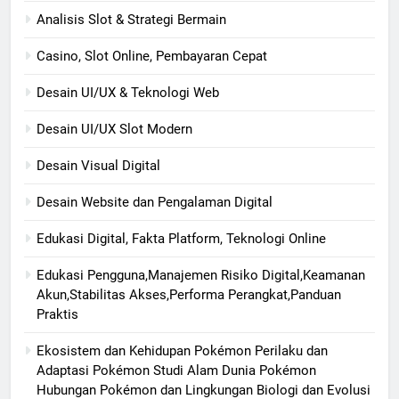
Analisis Slot & Strategi Bermain
Casino, Slot Online, Pembayaran Cepat
Desain UI/UX & Teknologi Web
Desain UI/UX Slot Modern
Desain Visual Digital
Desain Website dan Pengalaman Digital
Edukasi Digital, Fakta Platform, Teknologi Online
Edukasi Pengguna,Manajemen Risiko Digital,Keamanan
Akun,Stabilitas Akses,Performa Perangkat,Panduan
Praktis
Ekosistem dan Kehidupan Pokémon Perilaku dan
Adaptasi Pokémon Studi Alam Dunia Pokémon
Hubungan Pokémon dan Lingkungan Biologi dan Evolusi