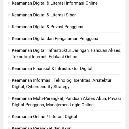
Keamanan Digital & Literasi Informasi Online
Keamanan Digital & Literasi Siber
Keamanan Digital & Privasi Pengguna
Keamanan Digital dan Pengalaman Pengguna
Keamanan Digital, Infrastruktur Jaringan, Panduan Akses,
Teknologi Internet, Edukasi Online
Keamanan Finansial & Infrastruktur Digital
Keamanan Informasi, Teknologi Identitas, Arsitektur
Digital, Cybersecurity Strategy
Keamanan Multi-Perangkat, Panduan Akses Akun, Privasi
Digital Pengguna, Manajemen Login Online
Keamanan Online / Literasi Digital
Keamanan Perangkat dan Akun