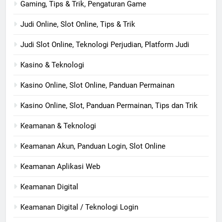
Gaming, Tips & Trik, Pengaturan Game
Judi Online, Slot Online, Tips & Trik
Judi Slot Online, Teknologi Perjudian, Platform Judi
Kasino & Teknologi
Kasino Online, Slot Online, Panduan Permainan
Kasino Online, Slot, Panduan Permainan, Tips dan Trik
Keamanan & Teknologi
Keamanan Akun, Panduan Login, Slot Online
Keamanan Aplikasi Web
Keamanan Digital
Keamanan Digital / Teknologi Login