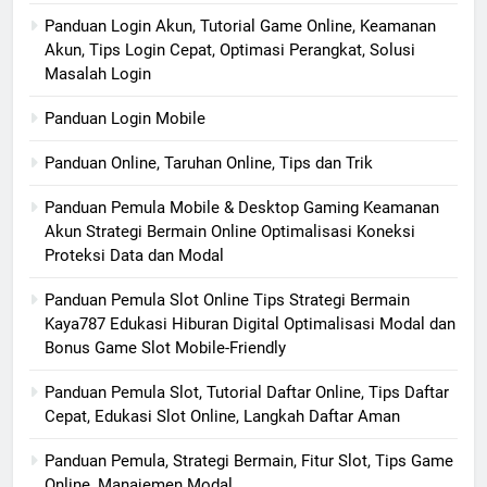
Panduan Login Akun, Tutorial Game Online, Keamanan
Akun, Tips Login Cepat, Optimasi Perangkat, Solusi
Masalah Login
Panduan Login Mobile
Panduan Online, Taruhan Online, Tips dan Trik
Panduan Pemula Mobile & Desktop Gaming Keamanan
Akun Strategi Bermain Online Optimalisasi Koneksi
Proteksi Data dan Modal
Panduan Pemula Slot Online Tips Strategi Bermain
Kaya787 Edukasi Hiburan Digital Optimalisasi Modal dan
Bonus Game Slot Mobile-Friendly
Panduan Pemula Slot, Tutorial Daftar Online, Tips Daftar
Cepat, Edukasi Slot Online, Langkah Daftar Aman
Panduan Pemula, Strategi Bermain, Fitur Slot, Tips Game
Online, Manajemen Modal