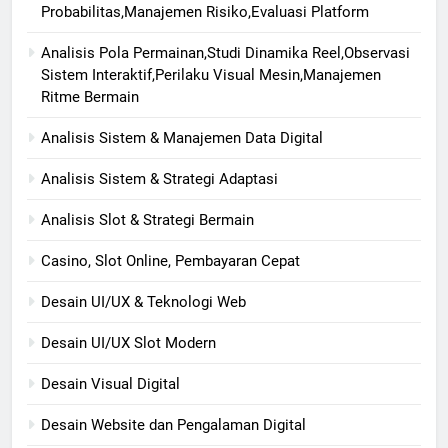
Probabilitas,Manajemen Risiko,Evaluasi Platform
Analisis Pola Permainan,Studi Dinamika Reel,Observasi
Sistem Interaktif,Perilaku Visual Mesin,Manajemen
Ritme Bermain
Analisis Sistem & Manajemen Data Digital
Analisis Sistem & Strategi Adaptasi
Analisis Slot & Strategi Bermain
Casino, Slot Online, Pembayaran Cepat
Desain UI/UX & Teknologi Web
Desain UI/UX Slot Modern
Desain Visual Digital
Desain Website dan Pengalaman Digital