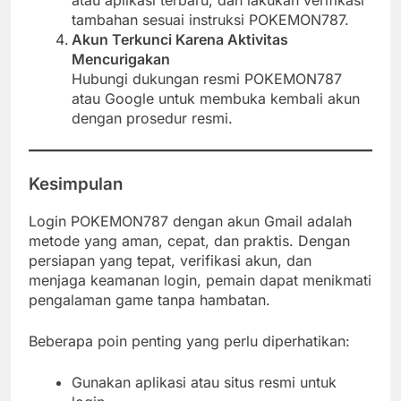
atau aplikasi terbaru, dan lakukan verifikasi
tambahan sesuai instruksi POKEMON787.
Akun Terkunci Karena Aktivitas
Mencurigakan
Hubungi dukungan resmi POKEMON787
atau Google untuk membuka kembali akun
dengan prosedur resmi.
Kesimpulan
Login POKEMON787 dengan akun Gmail adalah
metode yang aman, cepat, dan praktis. Dengan
persiapan yang tepat, verifikasi akun, dan
menjaga keamanan login, pemain dapat menikmati
pengalaman game tanpa hambatan.
Beberapa poin penting yang perlu diperhatikan:
Gunakan aplikasi atau situs resmi untuk