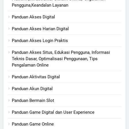
Pengguna,Keandalan Layanan
Panduan Akses Digital
Panduan Akses Harian Digital
Panduan Akses Login Praktis
Panduan Akses Situs, Edukasi Pengguna, Informasi
Teknis Dasar, Optimalisasi Penggunaan, Tips
Pengalaman Online
Panduan Aktivitas Digital
Panduan Akun Digital
Panduan Bermain Slot
Panduan Game Digital dan User Experience
Panduan Game Online