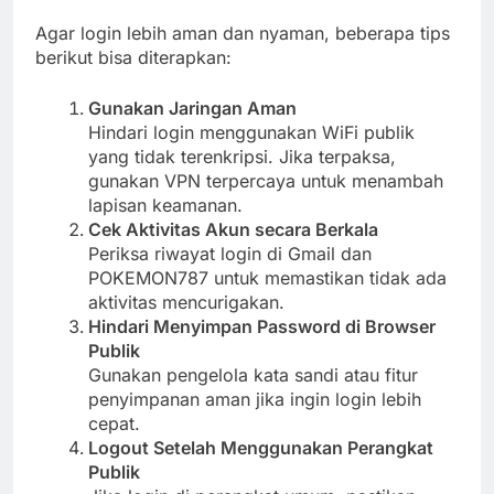
Agar login lebih aman dan nyaman, beberapa tips
berikut bisa diterapkan:
Gunakan Jaringan Aman
Hindari login menggunakan WiFi publik
yang tidak terenkripsi. Jika terpaksa,
gunakan VPN terpercaya untuk menambah
lapisan keamanan.
Cek Aktivitas Akun secara Berkala
Periksa riwayat login di Gmail dan
POKEMON787 untuk memastikan tidak ada
aktivitas mencurigakan.
Hindari Menyimpan Password di Browser
Publik
Gunakan pengelola kata sandi atau fitur
penyimpanan aman jika ingin login lebih
cepat.
Logout Setelah Menggunakan Perangkat
Publik