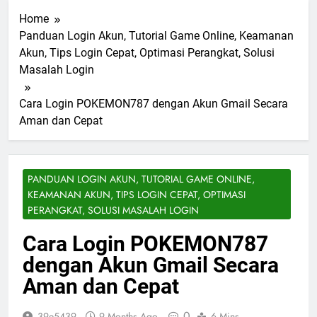
Home
Panduan Login Akun, Tutorial Game Online, Keamanan
Akun, Tips Login Cepat, Optimasi Perangkat, Solusi
Masalah Login
Cara Login POKEMON787 dengan Akun Gmail Secara
Aman dan Cepat
PANDUAN LOGIN AKUN, TUTORIAL GAME ONLINE,
KEAMANAN AKUN, TIPS LOGIN CEPAT, OPTIMASI
PERANGKAT, SOLUSI MASALAH LOGIN
Cara Login POKEMON787
dengan Akun Gmail Secara
Aman dan Cepat
0
39e5439
9 Months Ago
6 Mins