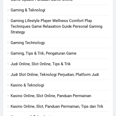
Gaming & Teknologi
Gaming Lifestyle Player Wellness Comfort Play
Techniques Game Relaxation Guide Personal Gaming
Strategy
Gaming Technology
Gaming, Tips & Trik, Pengaturan Game
Judi Online, Slot Online, Tips & Trik
Judi Slot Online, Teknologi Perjudian, Platform Judi
Kasino & Teknologi
Kasino Online, Slot Online, Panduan Permainan
Kasino Online, Slot, Panduan Permainan, Tips dan Trik