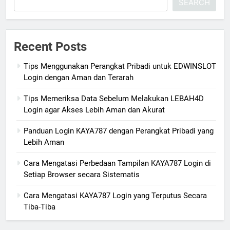
SEARCH
Recent Posts
Tips Menggunakan Perangkat Pribadi untuk EDWINSLOT
Login dengan Aman dan Terarah
Tips Memeriksa Data Sebelum Melakukan LEBAH4D
Login agar Akses Lebih Aman dan Akurat
Panduan Login KAYA787 dengan Perangkat Pribadi yang
Lebih Aman
Cara Mengatasi Perbedaan Tampilan KAYA787 Login di
Setiap Browser secara Sistematis
Cara Mengatasi KAYA787 Login yang Terputus Secara
Tiba-Tiba