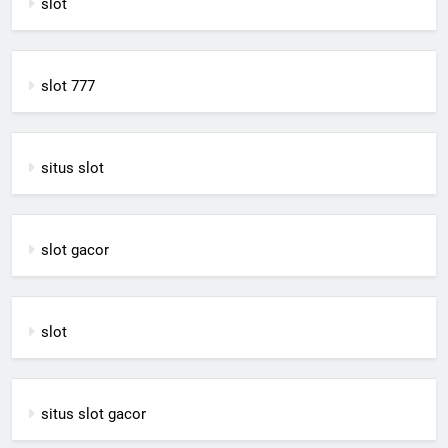
slot
slot 777
situs slot
slot gacor
slot
situs slot gacor