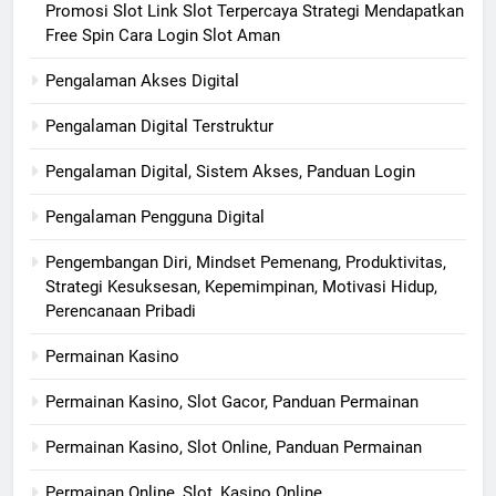
Promosi Slot Link Slot Terpercaya Strategi Mendapatkan
Free Spin Cara Login Slot Aman
Pengalaman Akses Digital
Pengalaman Digital Terstruktur
Pengalaman Digital, Sistem Akses, Panduan Login
Pengalaman Pengguna Digital
Pengembangan Diri, Mindset Pemenang, Produktivitas,
Strategi Kesuksesan, Kepemimpinan, Motivasi Hidup,
Perencanaan Pribadi
Permainan Kasino
Permainan Kasino, Slot Gacor, Panduan Permainan
Permainan Kasino, Slot Online, Panduan Permainan
Permainan Online, Slot, Kasino Online