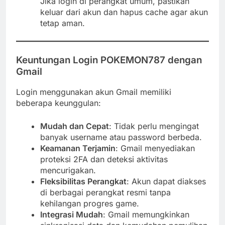
Jika login di perangkat umum, pastikan
keluar dari akun dan hapus cache agar akun
tetap aman.
Keuntungan Login POKEMON787 dengan
Gmail
Login menggunakan akun Gmail memiliki
beberapa keunggulan:
Mudah dan Cepat
: Tidak perlu mengingat
banyak username atau password berbeda.
Keamanan Terjamin
: Gmail menyediakan
proteksi 2FA dan deteksi aktivitas
mencurigakan.
Fleksibilitas Perangkat
: Akun dapat diakses
di berbagai perangkat resmi tanpa
kehilangan progres game.
Integrasi Mudah
: Gmail memungkinkan