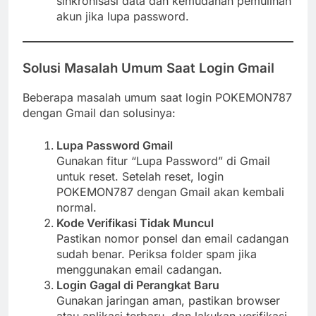
sinkronisasi data dan kemudahan pemulihan
akun jika lupa password.
Solusi Masalah Umum Saat Login Gmail
Beberapa masalah umum saat login POKEMON787
dengan Gmail dan solusinya:
Lupa Password Gmail
Gunakan fitur “Lupa Password” di Gmail
untuk reset. Setelah reset, login
POKEMON787 dengan Gmail akan kembali
normal.
Kode Verifikasi Tidak Muncul
Pastikan nomor ponsel dan email cadangan
sudah benar. Periksa folder spam jika
menggunakan email cadangan.
Login Gagal di Perangkat Baru
Gunakan jaringan aman, pastikan browser