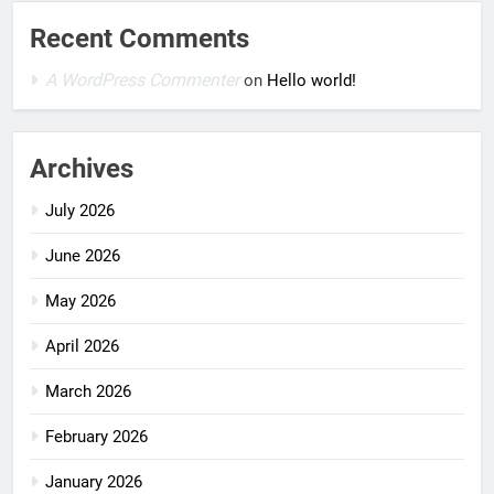
Recent Comments
A WordPress Commenter
on
Hello world!
Archives
July 2026
June 2026
May 2026
April 2026
March 2026
February 2026
January 2026