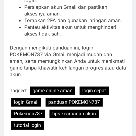
login.
Persiapkan akun Gmail dan pastikan
aksesnya aman.
Terapkan 2FA dan gunakan jaringan aman.
Pantau aktivitas akun untuk menghindari
akses tidak sah.
Dengan mengikuti panduan ini, login
POKEMON787 via Gmail menjadi mudah dan
aman, serta memungkinkan Anda untuk menikmati
game tanpa khawatir kehilangan progres atau data
akun.
Tagged:
game online aman
login cepat
login Gmail
panduan POKEMON787
Pokemon787
tips keamanan akun
tutorial login