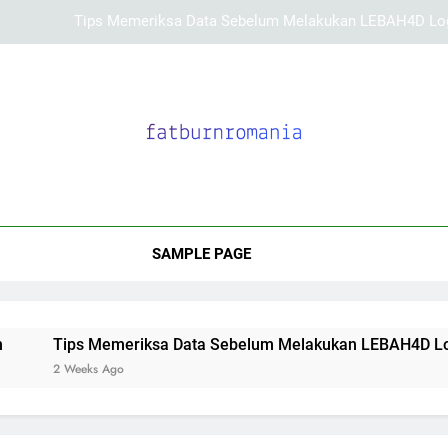
Tips Memeriksa Data Sebelum Melakukan LEBAH4D Log
Panduan Login KAYA787 deng
Cara Mengatasi Perbedaan Tampilan KAYA787 Login
Tips Menggunakan Perangkat Pribadi untuk EDWI
 Burn Romania
Tips Memeriksa Data Sebelum Melakukan LEBAH4D Log
rogram Penurunan Berat Badan Yang Efektif Di Fat Burn Roma
Panduan Login KAYA787 deng
SAMPLE PAGE
Cara Mengatasi Perbedaan Tampilan KAYA787 Login
Memeriksa Data Sebelum Melakukan LEBAH4D Login agar Aks
s Ago