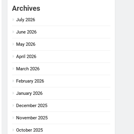
Archives
July 2026
June 2026
May 2026
April 2026
March 2026
February 2026
January 2026
December 2025
November 2025
October 2025