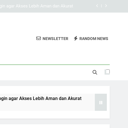
in agar Akses Lebih Aman dan Akurat
an Perangkat Pribadi yang Lebih Aman
 di Setiap Browser secara Sistematis
NEWSLETTER
RANDOM NEWS
NSLOT Login dengan Aman dan Terarah
in agar Akses Lebih Aman dan Akurat
nia.
an Perangkat Pribadi yang Lebih Aman
 di Setiap Browser secara Sistematis
es Lebih Aman dan Akurat
Panduan Login KAYA787 deng
2 Weeks Ago