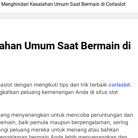
 Menghindari Kesalahan Umum Saat Bermain di Corlaslot
lahan Umum Saat Bermain di
slot dengan mengikuti tips dan trik terbaik
corlaslot
.
ngkatkan peluang kemenangan Anda di situs slot
yang menyenangkan untuk mencoba peruntungan dan
emain, baik pemula maupun berpengalaman, sering
angi peluang mereka untuk menang atau bahkan
pengalaman bermain Anda lebih menyenangkan dan