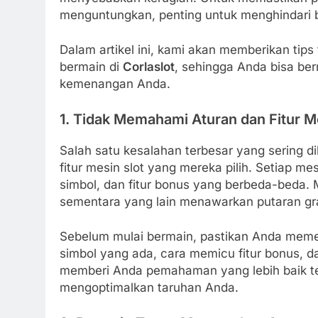
menguntungkan, penting untuk menghindari b
Dalam artikel ini, kami akan memberikan tips
bermain di
Corlaslot
, sehingga Anda bisa be
kemenangan Anda.
1.
Tidak Memahami Aturan dan Fitur Me
Salah satu kesalahan terbesar yang sering 
fitur mesin slot yang mereka pilih. Setiap mes
simbol, dan fitur bonus yang berbeda-beda.
sementara yang lain menawarkan putaran gra
Sebelum mulai bermain, pastikan Anda mem
simbol yang ada, cara memicu fitur bonus, d
memberi Anda pemahaman yang lebih baik t
mengoptimalkan taruhan Anda.