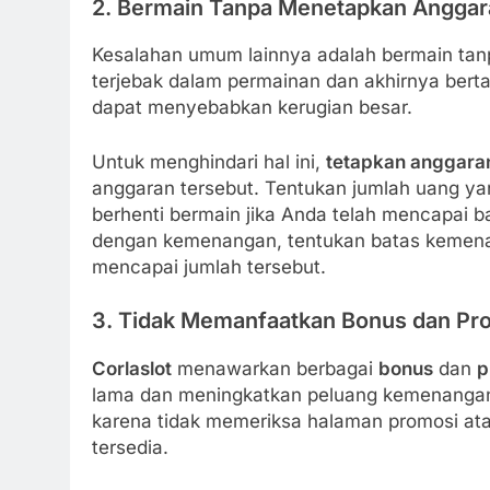
2.
Bermain Tanpa Menetapkan Anggar
Kesalahan umum lainnya adalah bermain tan
terjebak dalam permainan dan akhirnya bert
dapat menyebabkan kerugian besar.
Untuk menghindari hal ini,
tetapkan anggara
anggaran tersebut. Tentukan jumlah uang ya
berhenti bermain jika Anda telah mencapai b
dengan kemenangan, tentukan batas kemena
mencapai jumlah tersebut.
3.
Tidak Memanfaatkan Bonus dan Pro
Corlaslot
menawarkan berbagai
bonus
dan
p
lama dan meningkatkan peluang kemenangan
karena tidak memeriksa halaman promosi at
tersedia.