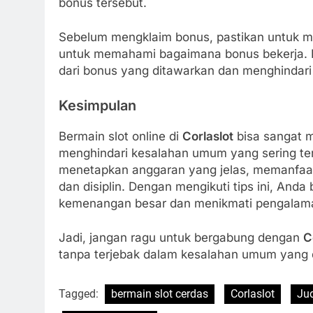
bonus tersebut.
Sebelum mengklaim bonus, pastikan untuk
untuk memahami bagaimana bonus bekerja.
dari bonus yang ditawarkan dan menghindar
Kesimpulan
Bermain slot online di
Corlaslot
bisa sangat 
menghindari kesalahan umum yang sering ter
menetapkan anggaran yang jelas, memanfaat
dan disiplin. Dengan mengikuti tips ini, And
kemenangan besar dan menikmati pengalama
Jadi, jangan ragu untuk bergabung dengan
C
tanpa terjebak dalam kesalahan umum yang
Tagged:
bermain slot cerdas
Corlaslot
Jud