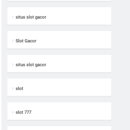
situs slot gacor
Slot Gacor
situs slot gacor
slot
slot 777