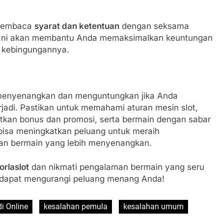
 membaca
syarat dan ketentuan
dengan seksama
 Ini akan membantu Anda memaksimalkan keuntungan
i kebingungannya.
menyenangkan dan menguntungkan jika Anda
jadi. Pastikan untuk memahami aturan mesin slot,
kan bonus dan promosi, serta bermain dengan sabar
a bisa meningkatkan peluang untuk meraih
n bermain yang lebih menyenangkan.
orlaslot
dan nikmati pengalaman bermain yang seru
 dapat mengurangi peluang menang Anda!
i Online
kesalahan pemula
kesalahan umum