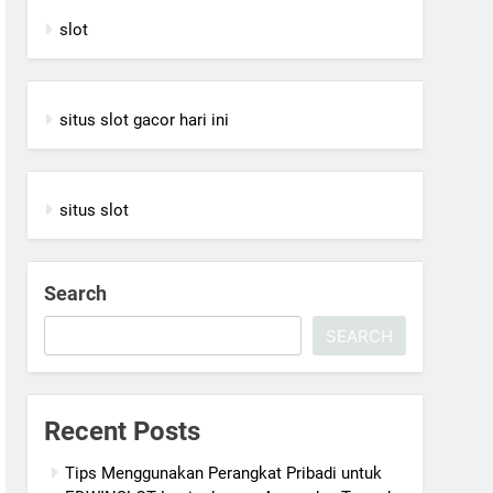
slot
situs slot gacor hari ini
situs slot
Search
SEARCH
Recent Posts
Tips Menggunakan Perangkat Pribadi untuk