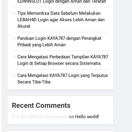
EDWINSLOT Login dengan Aman dan Terarah
Tips Memeriksa Data Sebelum Melakukan
LEBAH4D Login agar Akses Lebih Aman dan
Akurat
Panduan Login KAYA787 dengan Perangkat
Pribadi yang Lebih Aman
Cara Mengatasi Perbedaan Tampilan KAYA787
Login di Setiap Browser secara Sistematis
Cara Mengatasi KAYA787 Login yang Terputus
Secara Tiba-Tiba
Recent Comments
A WordPress Commenter
on
Hello world!