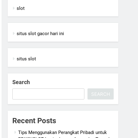
slot
situs slot gacor hari ini
situs slot
Search
SEARCH
Recent Posts
Tips Menggunakan Perangkat Pribadi untuk