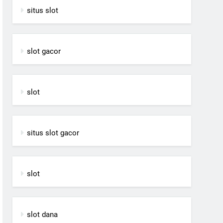
situs slot
slot gacor
slot
situs slot gacor
slot
slot dana