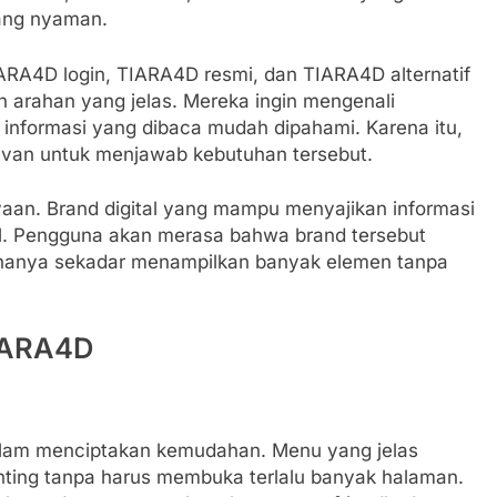
ang nyaman.
IARA4D login, TIARA4D resmi, dan TIARA4D alternatif
rahan yang jelas. Mereka ingin mengenali
nformasi yang dibaca mudah dipahami. Karena itu,
van untuk menjawab kebutuhan tersebut.
an. Brand digital yang mampu menyajikan informasi
onal. Pengguna akan merasa bahwa brand tersebut
hanya sekadar menampilkan banyak elemen tanpa
IARA4D
alam menciptakan kemudahan. Menu yang jelas
ng tanpa harus membuka terlalu banyak halaman.