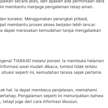
ampaikan secara jelas, dan apakah ada permintaan data
rti ini membantu menjaga pengalaman tetap aman.
dan koneksi. Menggunakan perangkat pribadi,
apat membantu proses akses berjalan lebih lancar.
guna dapat merasakan kemudahan tanpa mengabaikan
ngenal TIARA4D melalui ponsel. Ia membuka halaman
Informasi awal mudah dibaca, tombol tidak terlalu
am situasi seperti ini, kemudahan terasa sejak pertama
yak hal. Ia dapat membaca penjelasan, memahami
a bertahap. Pengalaman seperti ini menunjukkan bahwa
 tetapi juga dari cara informasi disusun.