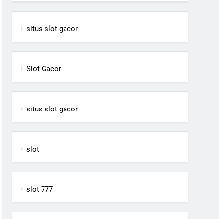
situs slot gacor
Slot Gacor
situs slot gacor
slot
slot 777