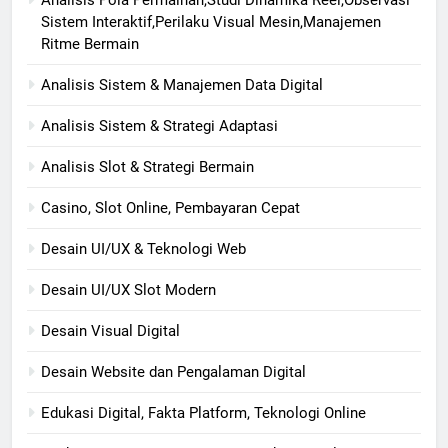
Analisis Pola Permainan,Studi Dinamika Reel,Observasi
Sistem Interaktif,Perilaku Visual Mesin,Manajemen
Ritme Bermain
Analisis Sistem & Manajemen Data Digital
Analisis Sistem & Strategi Adaptasi
Analisis Slot & Strategi Bermain
Casino, Slot Online, Pembayaran Cepat
Desain UI/UX & Teknologi Web
Desain UI/UX Slot Modern
Desain Visual Digital
Desain Website dan Pengalaman Digital
Edukasi Digital, Fakta Platform, Teknologi Online