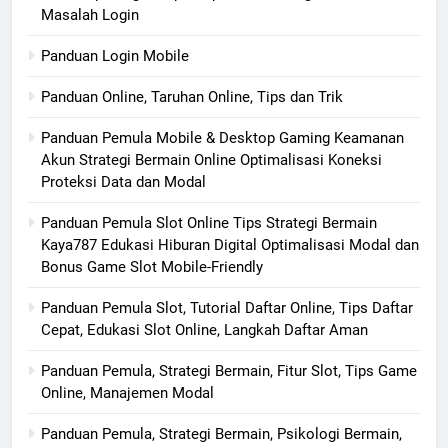
Masalah Login
Panduan Login Mobile
Panduan Online, Taruhan Online, Tips dan Trik
Panduan Pemula Mobile & Desktop Gaming Keamanan
Akun Strategi Bermain Online Optimalisasi Koneksi
Proteksi Data dan Modal
Panduan Pemula Slot Online Tips Strategi Bermain
Kaya787 Edukasi Hiburan Digital Optimalisasi Modal dan
Bonus Game Slot Mobile-Friendly
Panduan Pemula Slot, Tutorial Daftar Online, Tips Daftar
Cepat, Edukasi Slot Online, Langkah Daftar Aman
Panduan Pemula, Strategi Bermain, Fitur Slot, Tips Game
Online, Manajemen Modal
Panduan Pemula, Strategi Bermain, Psikologi Bermain,