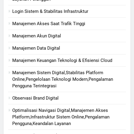
Login Sistem & Stabilitas Infrastruktur
Manajemen Akses Saat Trafik Tinggi
Manajemen Akun Digital
Manajemen Data Digital
Manajemen Keuangan Teknologi & Efisiensi Cloud
Manajemen Sistem Digital,Stabilitas Platform
Online,Pengelolaan Teknologi Modern,Pengalaman
Pengguna Terintegrasi
Observasi Brand Digital
Optimalisasi Navigasi Digital,Manajemen Akses
Platform,Infrastruktur Sistem Online,Pengalaman
Pengguna,Keandalan Layanan