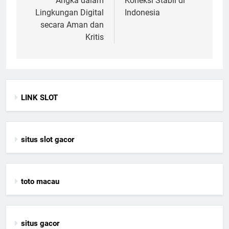
Angka dalam
Koneksi Stabil di
Lingkungan Digital
Indonesia
secara Aman dan
Kritis
LINK SLOT
situs slot gacor
toto macau
situs gacor