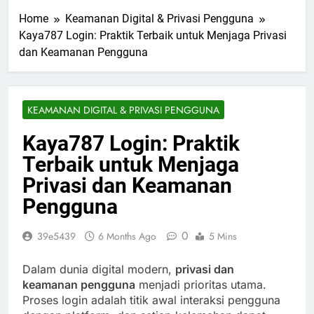
Home
Keamanan Digital & Privasi Pengguna
Kaya787 Login: Praktik Terbaik untuk Menjaga Privasi
dan Keamanan Pengguna
KEAMANAN DIGITAL & PRIVASI PENGGUNA
Kaya787 Login: Praktik
Terbaik untuk Menjaga
Privasi dan Keamanan
Pengguna
0
39e5439
6 Months Ago
5 Mins
Dalam dunia digital modern,
privasi dan
keamanan pengguna
menjadi prioritas utama.
Proses login adalah titik awal interaksi pengguna