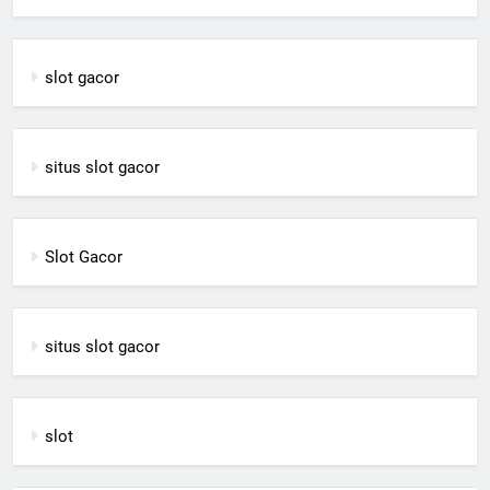
slot gacor
situs slot gacor
Slot Gacor
situs slot gacor
slot