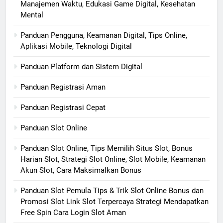
Manajemen Waktu, Edukasi Game Digital, Kesehatan
Mental
Panduan Pengguna, Keamanan Digital, Tips Online,
Aplikasi Mobile, Teknologi Digital
Panduan Platform dan Sistem Digital
Panduan Registrasi Aman
Panduan Registrasi Cepat
Panduan Slot Online
Panduan Slot Online, Tips Memilih Situs Slot, Bonus
Harian Slot, Strategi Slot Online, Slot Mobile, Keamanan
Akun Slot, Cara Maksimalkan Bonus
Panduan Slot Pemula Tips & Trik Slot Online Bonus dan
Promosi Slot Link Slot Terpercaya Strategi Mendapatkan
Free Spin Cara Login Slot Aman