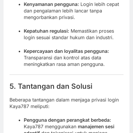
Kenyamanan pengguna:
Login lebih cepat
dan pengalaman lebih lancar tanpa
mengorbankan privasi.
Kepatuhan regulasi:
Memastikan proses
login sesuai standar hukum dan industri.
Kepercayaan dan loyalitas pengguna:
Transparansi dan kontrol atas data
meningkatkan rasa aman pengguna.
5. Tantangan dan Solusi
Beberapa tantangan dalam menjaga privasi login
Kaya787 meliputi:
Pengguna dengan perangkat berbeda:
Kaya787 menggunakan
manajemen sesi