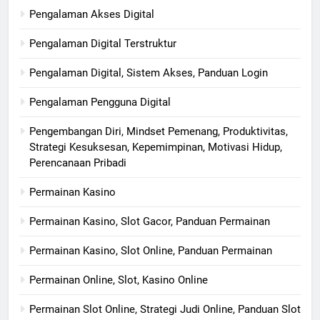
Pengalaman Akses Digital
Pengalaman Digital Terstruktur
Pengalaman Digital, Sistem Akses, Panduan Login
Pengalaman Pengguna Digital
Pengembangan Diri, Mindset Pemenang, Produktivitas,
Strategi Kesuksesan, Kepemimpinan, Motivasi Hidup,
Perencanaan Pribadi
Permainan Kasino
Permainan Kasino, Slot Gacor, Panduan Permainan
Permainan Kasino, Slot Online, Panduan Permainan
Permainan Online, Slot, Kasino Online
Permainan Slot Online, Strategi Judi Online, Panduan Slot