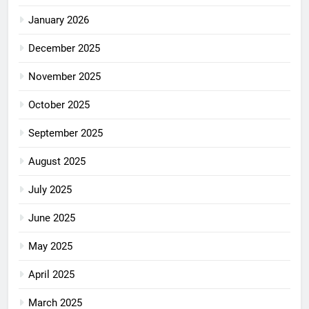
January 2026
December 2025
November 2025
October 2025
September 2025
August 2025
July 2025
June 2025
May 2025
April 2025
March 2025