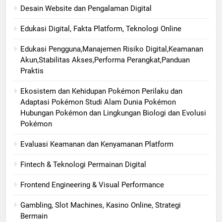
Desain Website dan Pengalaman Digital
Edukasi Digital, Fakta Platform, Teknologi Online
Edukasi Pengguna,Manajemen Risiko Digital,Keamanan
Akun,Stabilitas Akses,Performa Perangkat,Panduan
Praktis
Ekosistem dan Kehidupan Pokémon Perilaku dan
Adaptasi Pokémon Studi Alam Dunia Pokémon
Hubungan Pokémon dan Lingkungan Biologi dan Evolusi
Pokémon
Evaluasi Keamanan dan Kenyamanan Platform
Fintech & Teknologi Permainan Digital
Frontend Engineering & Visual Performance
Gambling, Slot Machines, Kasino Online, Strategi
Bermain