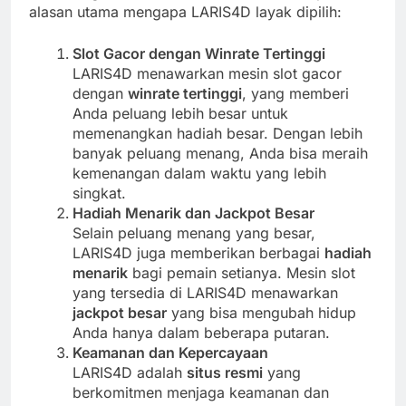
alasan utama mengapa LARIS4D layak dipilih:
Slot Gacor dengan Winrate Tertinggi
LARIS4D menawarkan mesin slot gacor
dengan
winrate tertinggi
, yang memberi
Anda peluang lebih besar untuk
memenangkan hadiah besar. Dengan lebih
banyak peluang menang, Anda bisa meraih
kemenangan dalam waktu yang lebih
singkat.
Hadiah Menarik dan Jackpot Besar
Selain peluang menang yang besar,
LARIS4D juga memberikan berbagai
hadiah
menarik
bagi pemain setianya. Mesin slot
yang tersedia di LARIS4D menawarkan
jackpot besar
yang bisa mengubah hidup
Anda hanya dalam beberapa putaran.
Keamanan dan Kepercayaan
LARIS4D adalah
situs resmi
yang
berkomitmen menjaga keamanan dan