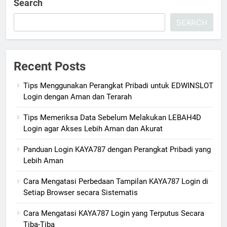
Search
SEARCH
Recent Posts
Tips Menggunakan Perangkat Pribadi untuk EDWINSLOT
Login dengan Aman dan Terarah
Tips Memeriksa Data Sebelum Melakukan LEBAH4D
Login agar Akses Lebih Aman dan Akurat
Panduan Login KAYA787 dengan Perangkat Pribadi yang
Lebih Aman
Cara Mengatasi Perbedaan Tampilan KAYA787 Login di
Setiap Browser secara Sistematis
Cara Mengatasi KAYA787 Login yang Terputus Secara
Tiba-Tiba