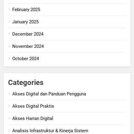
February 2025
January 2025
December 2024
November 2024
October 2024
Categories
Akses Digital dan Panduan Pengguna
Akses Digital Praktis
Akses Harian Digital
Analisis Infrastruktur & Kinerja Sistem