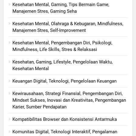
Kesehatan Mental, Gaming, Tips Bermain Game,
Manajemen Stres, Gaming Seha
Kesehatan Mental, Olahraga & Kebugaran, Mindfulness,
Manajemen Stres, Self-Improvement
Kesehatan Mental, Pengembangan Diri, Psikologi,
Mindfulness, Life Skills, Stres & Relaksasi
Kesehatan, Gaming, Lifestyle, Pengelolaan Waktu,
Kesehatan Mental
Keuangan Digital, Teknologi, Pengelolaan Keuangan
Kewirausahaan, Strategi Finansial, Pengembangan Diri,
Mindset Sukses, Inovasi dan Kreativitas, Pengembangan
Karier, Sumber Pendapatan
Kompatibilitas Browser dan Konsistensi Antarmuka
Komunitas Digital, Teknologi Interaktif, Pengalaman