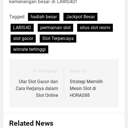
kemenangan besar di LARIS4D!
Tagged:
hadiah besar
Jackpot Besar
LARIS4D
permainan slot
situs slot resmi
slot gacor
Slot Terpercaya
winrate tertinggi
Previous:
Next:
Post
navigation
Ular Slot Gacor dan
Strategi Memilih
Cara Kerjanya dalam
Mesin Slot di
Slot Online
HORAS88
Related News