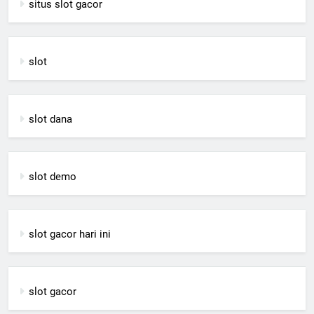
situs slot gacor
slot
slot dana
slot demo
slot gacor hari ini
slot gacor