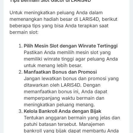
Untuk meningkatkan peluang Anda dalam
memenangkan hadiah besar di LARIS4D, berikut
beberapa tips yang bisa Anda terapkan saat
bermain slot:
Pilih Mesin Slot dengan Winrate Tertinggi
Pastikan Anda memilih mesin slot yang
memiliki winrate tinggi agar peluang Anda
untuk menang lebih besar.
Manfaatkan Bonus dan Promosi
Jangan lewatkan bonus dan promosi yang
ditawarkan oleh LARIS4D. Dengan
memanfaatkan bonus ini, Anda dapat
memperpanjang waktu bermain dan
meningkatkan peluang menang.
Kelola Bankroll Anda dengan Bijak
Tentukan anggaran bermain yang jelas dan
patuhi batasan tersebut. Manajemen
bankroll yang bijak dapat membantu Anda