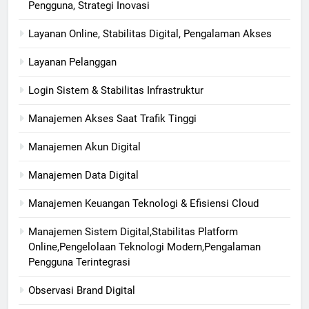
Pengguna, Strategi Inovasi
Layanan Online, Stabilitas Digital, Pengalaman Akses
Layanan Pelanggan
Login Sistem & Stabilitas Infrastruktur
Manajemen Akses Saat Trafik Tinggi
Manajemen Akun Digital
Manajemen Data Digital
Manajemen Keuangan Teknologi & Efisiensi Cloud
Manajemen Sistem Digital,Stabilitas Platform
Online,Pengelolaan Teknologi Modern,Pengalaman
Pengguna Terintegrasi
Observasi Brand Digital