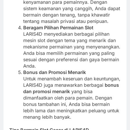
kenyamanan para pemainnya. Dengan
sistem keamanan yang canggih, Anda dapat
bermain dengan tenang, tanpa khawatir
tentang masalah privasi atau penipuan.
Beragam Pilihan Permainan Slot
LARIS4D menyediakan berbagai pilihan
mesin slot dengan tema yang menarik dan
mekanisme permainan yang menyenangkan.
Anda bisa memilih permainan yang paling
sesuai dengan preferensi dan gaya bermain
Anda.
Bonus dan Promosi Menarik
Untuk menambah keseruan dan keuntungan,
LARIS4D juga menawarkan berbagai
bonus
dan promosi menarik
yang bisa
dimanfaatkan oleh para pemain. Dengan
bonus tambahan ini, Anda bisa bermain
lebih lama dan meningkatkan peluang untuk
menang lebih banyak.
Tips Bermain Slot Gacor di LARIS4D