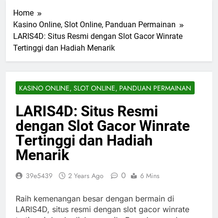
Home
Kasino Online, Slot Online, Panduan Permainan
LARIS4D: Situs Resmi dengan Slot Gacor Winrate
Tertinggi dan Hadiah Menarik
KASINO ONLINE, SLOT ONLINE, PANDUAN PERMAINAN
LARIS4D: Situs Resmi
dengan Slot Gacor Winrate
Tertinggi dan Hadiah
Menarik
0
39e5439
2 Years Ago
6 Mins
Raih kemenangan besar dengan bermain di
LARIS4D, situs resmi dengan slot gacor winrate