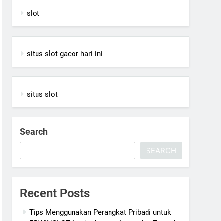
slot
situs slot gacor hari ini
situs slot
Search
SEARCH
Recent Posts
Tips Menggunakan Perangkat Pribadi untuk