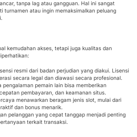
ncar, tanpa lag atau gangguan. Hal ini sangat
ti turnamen atau ingin memaksimalkan peluang
i.
oal kemudahan akses, tetapi juga kualitas dan
iperhatikan:
isensi resmi dari badan perjudian yang diakui. Lisensi
erasi secara legal dan diawasi secara profesional.
pengalaman pemain lain bisa memberikan
ecepatan pembayaran, dan keamanan situs.
ercaya menawarkan beragam jenis slot, mulai dari
raktif dan bonus menarik.
n pelanggan yang cepat tanggap menjadi penting
rtanyaan terkait transaksi.