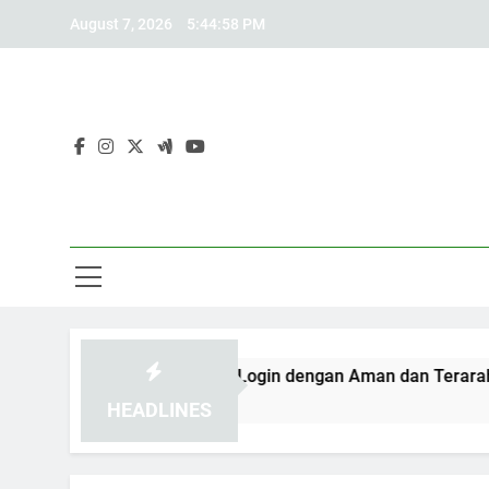
Skip
August 7, 2026
5:44:59 PM
to
content
Fat
Temukan P
untuk EDWINSLOT Login dengan Aman dan Terarah
Tips
2 Wee
HEADLINES