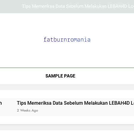
Tips Memeriksa Data Sebelum Melakukan LEBAH4D Log
Panduan Login KAYA787 deng
Cara Mengatasi Perbedaan Tampilan KAYA787 Login
Tips Menggunakan Perangkat Pribadi untuk EDWI
 Burn Romania
Tips Memeriksa Data Sebelum Melakukan LEBAH4D Log
rogram Penurunan Berat Badan Yang Efektif Di Fat Burn Roma
Panduan Login KAYA787 deng
SAMPLE PAGE
Cara Mengatasi Perbedaan Tampilan KAYA787 Login
 Memeriksa Data Sebelum Melakukan LEBAH4D Login agar Ak
ks Ago