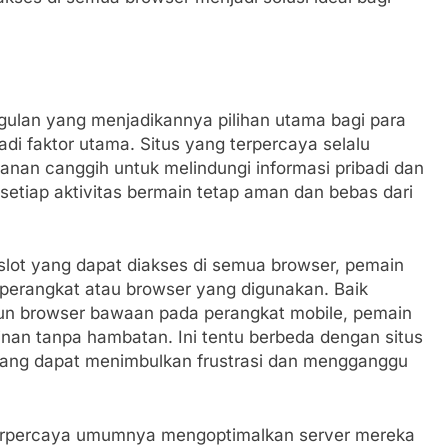
ggulan yang menjadikannya pilihan utama bagi para
di faktor utama. Situs yang terpercaya selalu
nan canggih untuk melindungi informasi pribadi dan
setiap aktivitas bermain tetap aman dan bebas dari
k slot yang dapat diakses di semua browser, pemain
s perangkat atau browser yang digunakan. Baik
un browser bawaan pada perangkat mobile, pemain
an tanpa hambatan. Ini tentu berbeda dengan situs
 yang dapat menimbulkan frustrasi dan mengganggu
 terpercaya umumnya mengoptimalkan server mereka