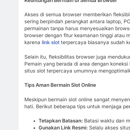
Keuntungan Bermain di Semua Browser
Akses di semua browser memberikan fleksibi
sering berpindah perangkat antara laptop, P
permainan tanpa harus menyesuaikan browse
browser dengan fitur keamanan tinggi atau 
karena
link slot
terpercaya biasanya sudah k
Selain itu, fleksibilitas browser juga mendu
Pemain yang berada di area dengan koneksi
situs slot terpercaya umumnya mengoptimalka
Tips Aman Bermain Slot Online
Meskipun bermain slot online sangat menyenan
hati. Berikut beberapa tips untuk menjaga 
Tetapkan Batasan:
Batasi waktu dan m
Gunakan Link Resmi:
Selalu akses situs