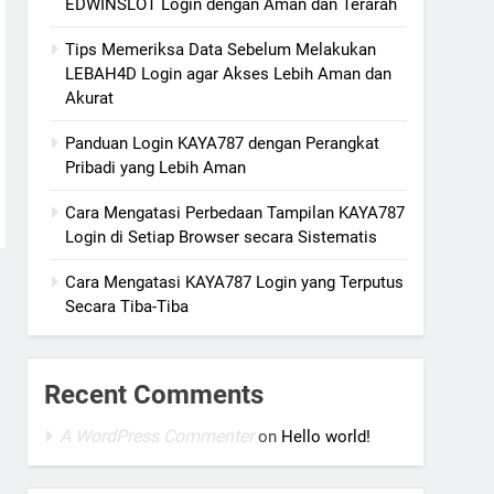
EDWINSLOT Login dengan Aman dan Terarah
Tips Memeriksa Data Sebelum Melakukan
LEBAH4D Login agar Akses Lebih Aman dan
Akurat
Panduan Login KAYA787 dengan Perangkat
Pribadi yang Lebih Aman
Cara Mengatasi Perbedaan Tampilan KAYA787
Login di Setiap Browser secara Sistematis
Cara Mengatasi KAYA787 Login yang Terputus
Secara Tiba-Tiba
Recent Comments
A WordPress Commenter
on
Hello world!