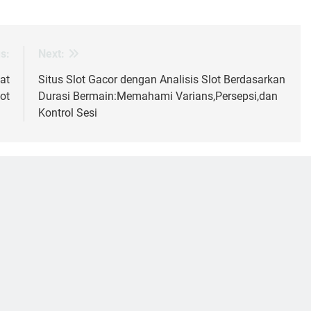
s:
Next:
at
Situs Slot Gacor dengan Analisis Slot Berdasarkan
ot
Durasi Bermain:Memahami Varians,Persepsi,dan
Kontrol Sesi