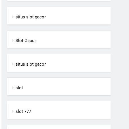
situs slot gacor
Slot Gacor
situs slot gacor
slot
slot 777