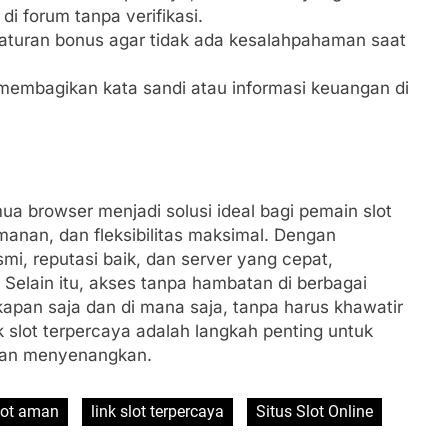
di forum tanpa verifikasi.
turan bonus agar tidak ada kesalahpahaman saat
embagikan kata sandi atau informasi keuangan di
mua browser menjadi solusi ideal bagi pemain slot
nan, dan fleksibilitas maksimal. Dengan
mi, reputasi baik, dan server yang cepat,
 Selain itu, akses tanpa hambatan di berbagai
pan saja dan di mana saja, tanpa harus khawatir
nk slot terpercaya adalah langkah penting untuk
 dan menyenangkan.
lot aman
link slot terpercaya
Situs Slot Online