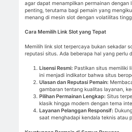
agar dapat menampilkan permainan dengan la
penting, terutama bagi pemain yang mengiku
menang di mesin slot dengan volatilitas tingg
Cara Memilih Link Slot yang Tepat
Memilih link slot terpercaya bukan sekadar s
reputasi situs. Ada beberapa hal yang perlu d
Lisensi Resmi:
Pastikan situs memiliki l
ini menjadi indikator bahwa situs berop
Ulasan dan Reputasi Pemain:
Membaca 
gambaran tentang kualitas layanan, k
Pilihan Permainan Lengkap:
Situs terp
klasik hingga modern dengan tema inte
Layanan Pelanggan Responsif:
Dukunga
saat menghadapi kendala teknis atau pe