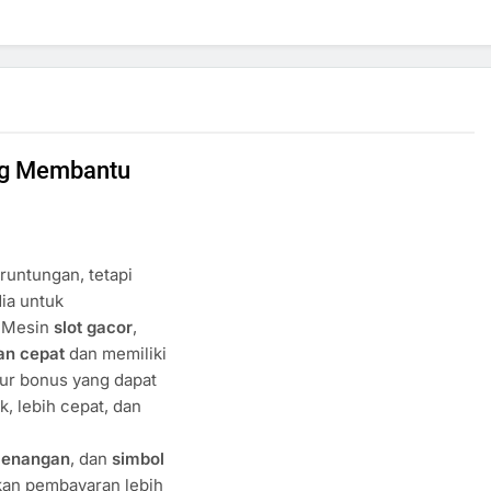
ang Membantu
runtungan, tetapi
ia untuk
. Mesin
slot gacor
,
n cepat
dan memiliki
tur bonus yang dapat
 lebih cepat, dan
menangan
, dan
simbol
an pembayaran lebih