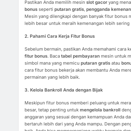
Pastikan Anda memilih mesin
slot gacor
yang mena
bonus
seperti
putaran gratis
,
pengganda kemenan
Mesin yang dilengkapi dengan banyak fitur bonus
lebih besar untuk meraih kemenangan lebih sering 
2.
Pahami Cara Kerja Fitur Bonus
Sebelum bermain, pastikan Anda memahami cara k
fitur bonus
. Baca
tabel pembayaran
mesin untuk m
simbol mana yang memicu
putaran gratis
atau
bonu
cara fitur bonus bekerja akan membantu Anda mer
permainan yang lebih baik.
3.
Kelola Bankroll Anda dengan Bijak
Meskipun fitur bonus memberi peluang untuk mera
besar, tetap penting untuk
mengelola bankroll
deng
anggaran yang sesuai dengan kemampuan Anda dan
bertaruh lebih dari yang Anda mampu. Dengan peng
baik, Anda bisa memperpanjang waktu bermain da