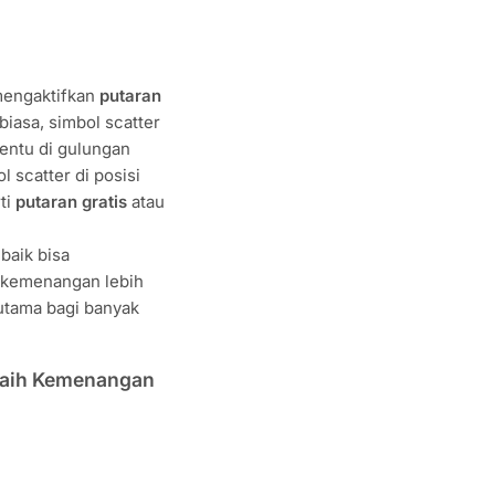
 mengaktifkan
putaran
biasa, simbol scatter
tentu di gulungan
 scatter di posisi
ti
putaran gratis
atau
baik bisa
 kemenangan lebih
utama bagi banyak
raih Kemenangan