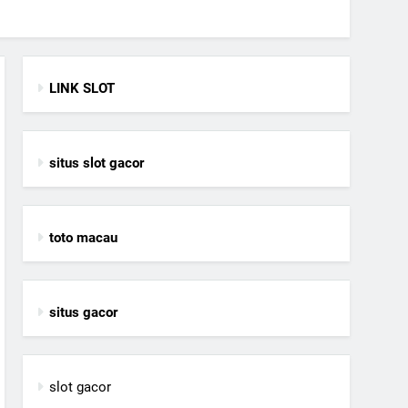
LINK SLOT
situs slot gacor
toto macau
situs gacor
slot gacor