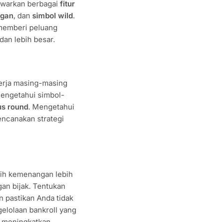
warkan berbagai
fitur
gan
, dan
simbol wild
.
 memberi peluang
dan lebih besar.
erja masing-masing
engetahui simbol-
s round
. Mengetahui
encanakan strategi
ih kemenangan lebih
an bijak. Tentukan
 pastikan Anda tidak
elolaan bankroll yang
n meningkatkan