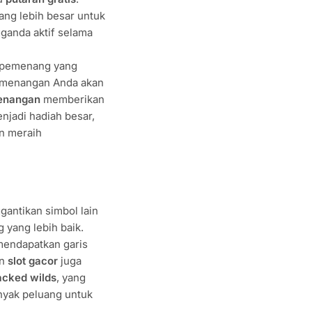
ng lebih besar untuk
ganda aktif selama
i pemenang yang
kemenangan Anda akan
enangan
memberikan
jadi hadiah besar,
n meraih
antikan simbol lain
yang lebih baik.
mendapatkan garis
in
slot gacor
juga
acked wilds
, yang
nyak peluang untuk