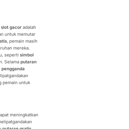
n
slot gacor
adalah
tan untuk memutar
atis
, pemain masih
ruhan mereka.
tu, seperti
simbol
an. Selama
putaran
n
pengganda
lipatgandakan
g pemain untuk
dapat meningkatkan
melipatgandakan
au
putaran gratis
.