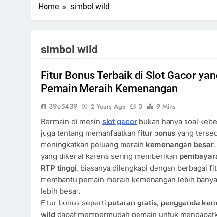
Home
simbol wild
simbol wild
Fitur Bonus Terbaik di Slot Gacor y
Pemain Meraih Kemenangan
39e5439
2 Years Ago
0
9 Mins
Bermain di mesin
slot gacor
bukan hanya soal kebe
juga tentang memanfaatkan
fitur bonus
yang tersed
meningkatkan peluang meraih
kemenangan besar
yang dikenal karena sering memberikan
pembayara
RTP tinggi
, biasanya dilengkapi dengan berbagai fi
membantu pemain meraih kemenangan lebih banyak,
lebih besar.
Fitur bonus seperti
putaran gratis
,
pengganda ke
wild
dapat mempermudah pemain untuk mendapatk